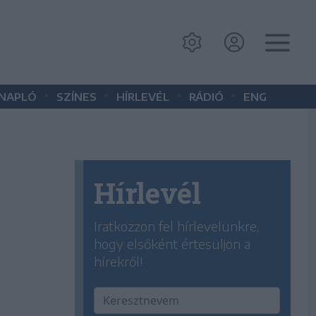
•
•
•
•
 NAPLÓ
SZÍNES
HÍRLEVÉL
RÁDIÓ
ENG
Hírlevél
Iratkozzon fel hírlevelünkre,
hogy elsőként értesüljön a
hírekről!