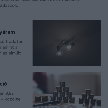
azdászok.
nyáram
zölt adatai
alamint a
n az elmúlt
ció
an 9,62
 – közölte