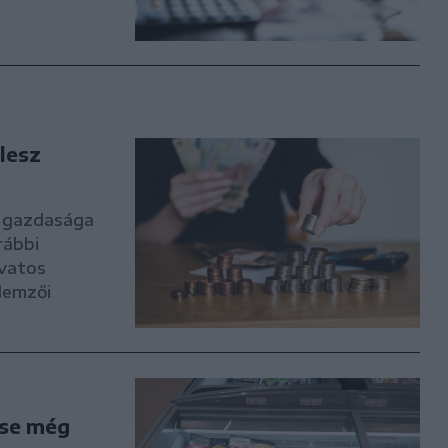
lesz
a gazdasága
rábbi
óvatos
lemzői
ése még