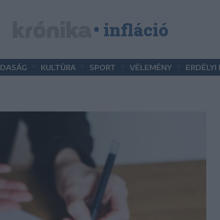
• infláció
•
•
•
•
DASÁG
KULTÚRA
SPORT
VÉLEMÉNY
ERDÉLYI