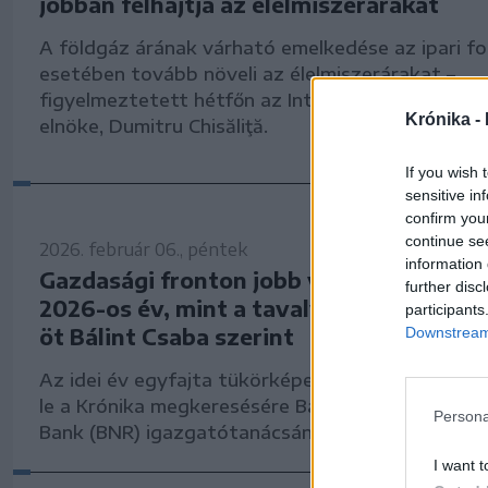
jobban felhajtja az élelmiszerárakat
A földgáz árának várható emelkedése az ipari f
esetében tovább növeli az élelmiszerárakat –
figyelmeztetett hétfőn az Intelligens Energia Egy
Krónika -
elnöke, Dumitru Chisăliţă.
If you wish 
sensitive in
confirm you
continue se
2026. február 06., péntek
information 
Gazdasági fronton jobb vagy rosszabb l
further disc
2026-os év, mint a tavalyi? Tükrözve k
participants
öt Bálint Csaba szerint
Downstream 
Az idei év egyfajta tükörképe lehet a 2025-ösne
le a Krónika megkeresésére Bálint Csaba, a Rom
Persona
Bank (BNR) igazgatótanácsának tagja.
I want t