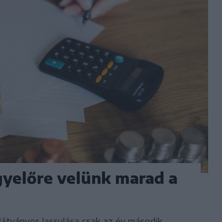
gyelőre velünk marad a
látványos lassulása csak az év második