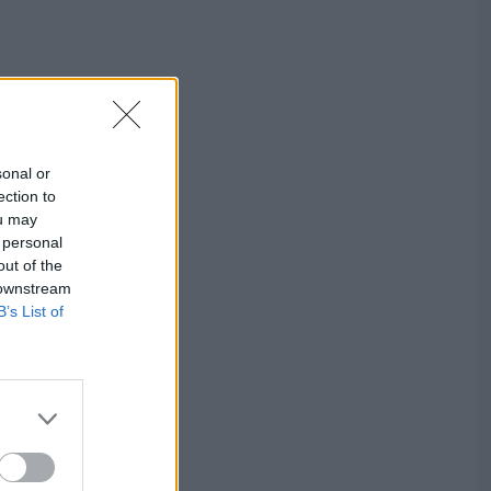
sonal or
ection to
ou may
 personal
out of the
 downstream
B’s List of