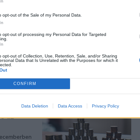
In
o opt-out of the Sale of my Personal Data.
az
In
kkenésre
to opt-out of processing my Personal Data for Targeted
ing.
In
t a lakások
yanakkor,
o opt-out of Collection, Use, Retention, Sale, and/or Sharing
ersonal Data that Is Unrelated with the Purposes for which it
áfa emelése
lected.
en
Out
CONFIRM
Data Deletion
Data Access
Privacy Policy
bb az
 decemberben