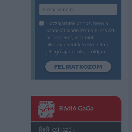
Hozzájárulok ahhoz, hogy a
Krónikát kiadó Príma Press Kft.
hírleveleket, valamint
alkalmanként kereskedelmi
jellegű ajánlatokat küldjön.
Rádió GaGa
CSÍKSZÉK