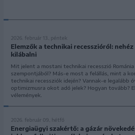
2026. február 13., péntek
Elemzők a technikai recesszióról: nehéz 
kilábalni
Mit jelent a mostani technikai recesszió Románi
szempontjából? Más-e most a felállás, mint a ko
technikai recessziók idején? Vannak-e legalább 
optimizmusra okot adó jelek? Hogyan tovább? E
vélemények.
2026. február 09., hétfő
Energiaügyi szakértő: a gázár növeked