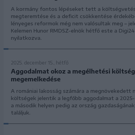
A kormány fontos lépéseket tett a költségvetés
megteremtése és a deficit csökkentése érdekéb
lényeges reformok még nem valósultak meg – jel
Kelemen Hunor RMDSZ-elnök hétfő este a Digi2
nyilatkozva.
2025. december 15., hétfő
Aggodalmat okoz a megélhetési költsé
megemelkedése
A romániai lakosság számára a megnövekedett 
költségek jelentik a legfőbb aggodalmat a 2025-
a második helyen pedig az ország gazdaságának
találjuk.