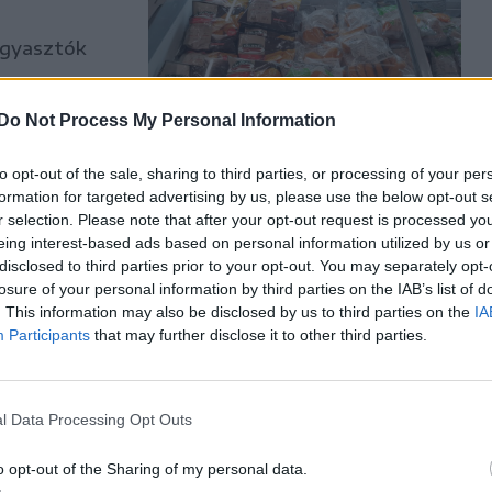
ogyasztók
esület (AEI)
Do Not Process My Personal Information
to opt-out of the sale, sharing to third parties, or processing of your per
formation for targeted advertising by us, please use the below opt-out s
r selection. Please note that after your opt-out request is processed y
eing interest-based ads based on personal information utilized by us or
disclosed to third parties prior to your opt-out. You may separately opt-
esz a
losure of your personal information by third parties on the IAB’s list of
apjuk 2025-
. This information may also be disclosed by us to third parties on the
IA
Participants
that may further disclose it to other third parties.
k – szögezte
án Nemzeti
l Data Processing Opt Outs
o opt-out of the Sharing of my personal data.