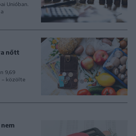
pai Unióban.
 a
ra nőtt
n 9,69
 – közölte
g nem