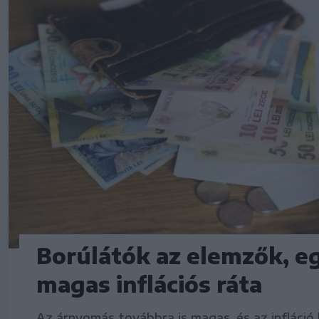
Borúlátók az elemzők, e
magas inflációs ráta
Az árnyomás továbbra is magas, és az infláció 