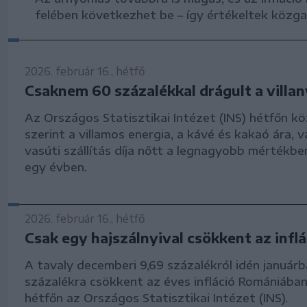
felében következhet be – így értékeltek közg
2026. február 16., hétfő
Csaknem 60 százalékkal drágult a villa
Az Országos Statisztikai Intézet (INS) hétfőn kö
szerint a villamos energia, a kávé és kakaó ára, v
vasúti szállítás díja nőtt a legnagyobb mértékbe
egy évben.
2026. február 16., hétfő
Csak egy hajszálnyival csökkent az inflá
A tavaly decemberi 9,69 százalékról idén januárb
százalékra csökkent az éves infláció Romániában
hétfőn az Országos Statisztikai Intézet (INS).