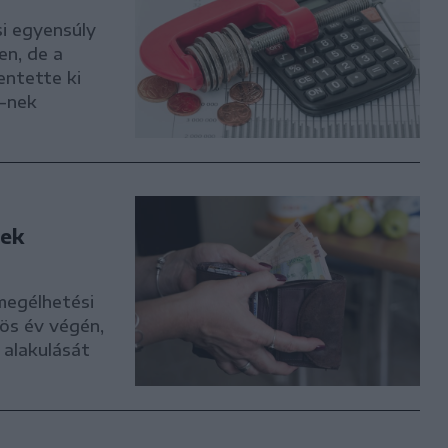
i egyensúly
en, de a
entette ki
4-nek
gek
megélhetési
ös év végén,
 alakulását