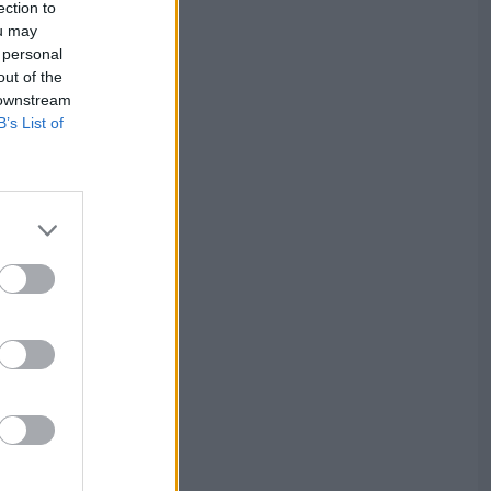
ection to
ou may
 personal
out of the
 downstream
B’s List of