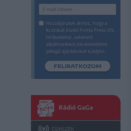
Hozzájárulok ahhoz, hogy a
Krónikát kiadó Príma Press Kft.
hírleveleket, valamint
alkalmanként kereskedelmi
jellegű ajánlatokat küldjön.
Rádió GaGa
CSÍKSZÉK