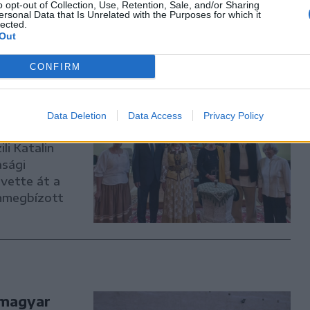
o opt-out of Collection, Use, Retention, Sale, and/or Sharing
ersonal Data that Is Unrelated with the Purposes for which it
lected.
Out
CONFIRM
lin,
ági
Data Deletion
Data Access
Privacy Policy
li Katalin
asági
vette át a
önmegbízott
a magyar