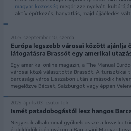
magyar közösség
megőrizze nyelvét, kultúráját
aktív építkezés, hanyatlás, majd újjáéledés vá
2025. szeptember 10., szerda
Európa legszebb városai között ajánlja 
látogatásra Brassót egy amerikai utazás
Egy amerikai online magazin, a The Manual Euró
városai közé választotta Brassót. A turisztikai t
barcasági város Lisszabon után a második helyen
megelőzve Bécset, Salzburgot vagy éppen Velen
2025. április 03., csütörtök
Ismét patadobogástól lesz hangos Barca
Negyedik alkalommal gyűlnek össze a lovaskultúr
érdeklődők idén nyáron a Barcasági Magyar Lov