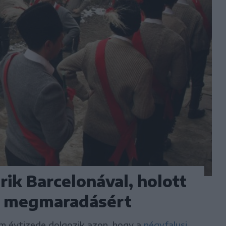
ik Barcelonával, holott
a megmaradásért
m évtizede dolgozik azon, hogy a
négyfalusi