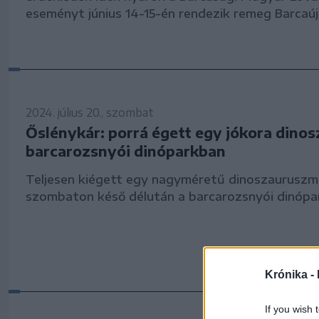
eseményt június 14-15-én rendezik remeg Barcaúj
2024. július 20., szombat
Őslénykár: porrá égett egy jókora dinos
barcarozsnyói dinóparkban
Teljesen kiégett egy nagyméretű dinoszauruszm
szombaton késő délután a barcarozsnyói dinópa
Krónika -
If you wish 