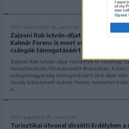
I want t
of my P
was col
Opted 
2023. szeptember 24., vasárnap
Zajzoni Rab István-díjat kapott Szili Kata
Kalmár Ferenc is most vette át a barcas
csángók támogatásáért járó elismerést
Zajzoni Rab István-díjjal tüntették ki vasárnap Szi
miniszterelnöki főtanácsadót Brassóban. A barc
csángómagyarság támogatásáért járó díjat idén 
tavaly kitüntetett Kalmár Ferenc miniszteri kül
is.
2023. augusztus 31., csütörtök
Turisztikai útvonal dicsőíti Erdélyben 