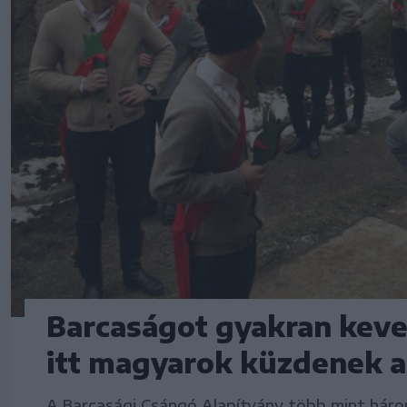
Barcaságot gyakran kever
itt magyarok küzdenek 
A Barcasági Csángó Alapítvány több mint háro