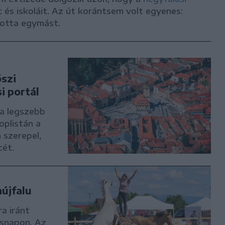
 és iskoláit. Az út korántsem volt egyenes:
ltotta egymást.
őszi
i portál
pa legszebb
oplistán a
 szerepel,
cét.
újfalu
a iránt
asnapon. Az