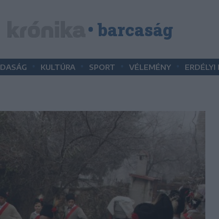
• barcaság
•
•
•
•
DASÁG
KULTÚRA
SPORT
VÉLEMÉNY
ERDÉLYI