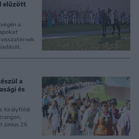
d elűzött
étvégén a
napokat
 visszatérnek
iadását.
készül a
asági és
 Királyföldi
trangon,
 június 29.