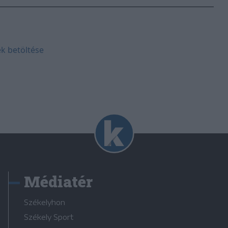
k betöltése
Médiatér
Székelyhon
Székely Sport