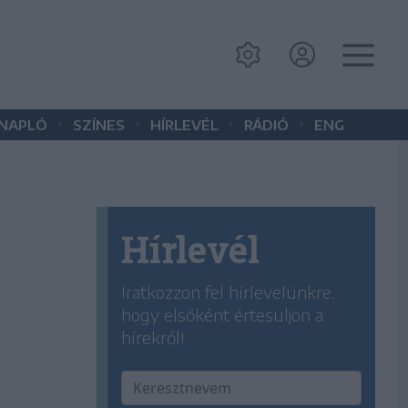
•
•
•
•
 NAPLÓ
SZÍNES
HÍRLEVÉL
RÁDIÓ
ENG
Hírlevél
Iratkozzon fel hírlevelünkre,
hogy elsőként értesüljön a
hírekről!