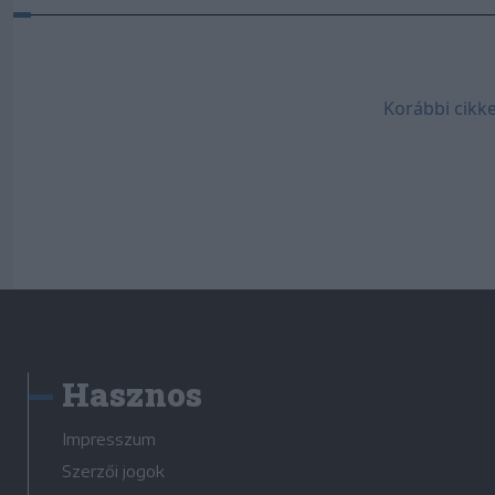
Korábbi cikke
Hasznos
Impresszum
Szerzői jogok