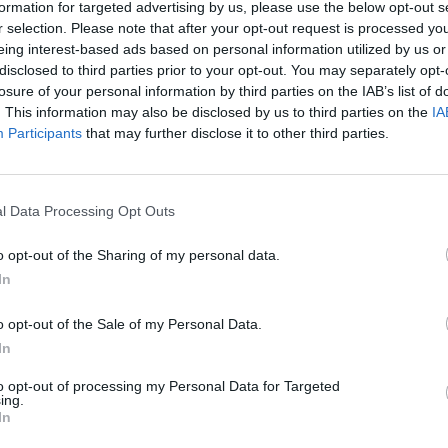
formation for targeted advertising by us, please use the below opt-out s
r selection. Please note that after your opt-out request is processed y
ágot
eing interest-based ads based on personal information utilized by us or
disclosed to third parties prior to your opt-out. You may separately opt-
losure of your personal information by third parties on the IAB’s list of
ülendő a
. This information may also be disclosed by us to third parties on the
IA
üléseket,
Participants
that may further disclose it to other third parties.
i vágyó
l Data Processing Opt Outs
o opt-out of the Sharing of my personal data.
In
dúdolnak és
o opt-out of the Sale of my Personal Data.
fesztiválon
In
Prima- és
to opt-out of processing my Personal Data for Targeted
ing.
 május 26–31.
In