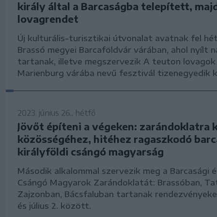
király által a Barcaságba telepített, maj
lovagrendet
Új kulturális-turisztikai útvonalat avatnak fel h
Brassó megyei Barcaföldvár várában, ahol nyílt 
tartanak, illetve megszervezik A teuton lovagok
Marienburg várába nevű fesztivál tizenegyedik k
2023. június 26., hétfő
Jövőt építeni a végeken: zarándoklatra 
közösségéhez, hitéhez ragaszkodó barc
királyföldi csángó magyarság
Második alkalommal szervezik meg a Barcasági és
Csángó Magyarok Zarándoklatát: Brassóban, Ta
Zajzonban, Bácsfaluban tartanak rendezvényeket
és július 2. között.