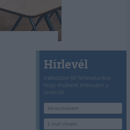
Hírlevél
Iratkozzon fel hírlevelünkre,
hogy elsőként értesüljön a
hírekről!