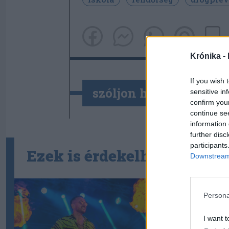
Krónika -
If you wish 
szóljon hozzá!
sensitive in
confirm you
continue se
information 
further disc
participants
Ezek is érdekelhetik
Downstream 
Persona
I want t