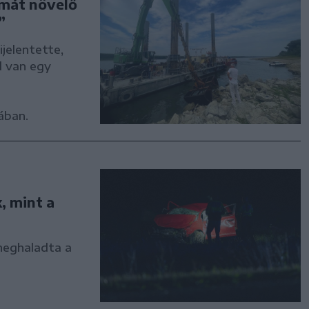
amát növelő
”
ijelentette,
l van egy
ában.
, mint a
meghaladta a