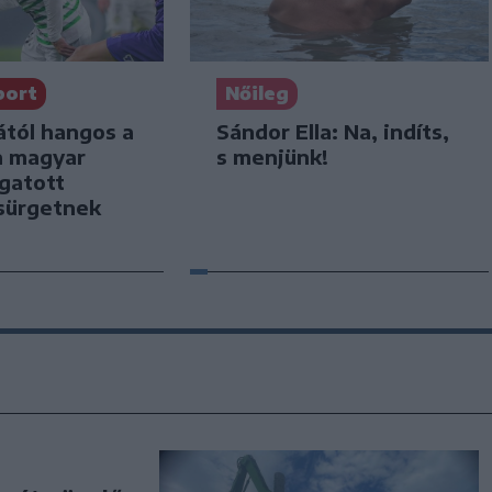
port
Nőileg
ától hangos a
Sándor Ella: Na, indíts,
a magyar
s menjünk!
ogatott
sürgetnek