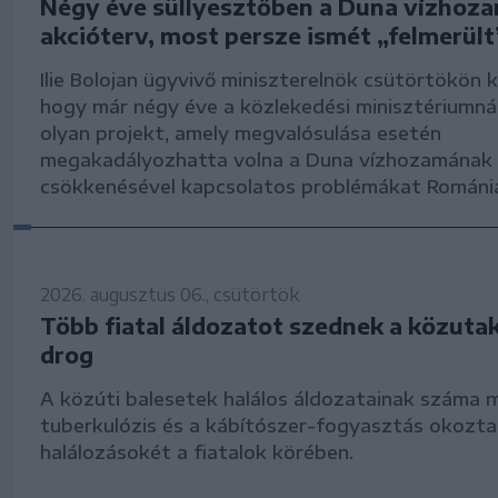
Négy éve süllyesztőben a Duna vízhoz
akcióterv, most persze ismét „felmerült
Ilie Bolojan ügyvivő miniszterelnök csütörtökön k
hogy már négy éve a közlekedési minisztériumná
olyan projekt, amely megvalósulása esetén
megakadályozhatta volna a Duna vízhozamának
csökkenésével kapcsolatos problémákat Románi
2026. augusztus 06., csütörtök
Több fiatal áldozatot szednek a közutak
drog
A közúti balesetek halálos áldozatainak száma 
tuberkulózis és a kábítószer-fogyasztás okozta
halálozásokét a fiatalok körében.