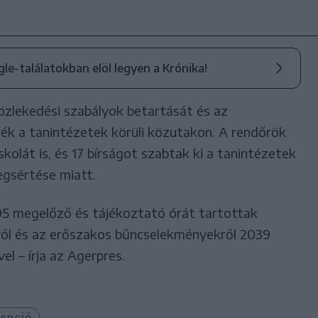
ogle-találatokban elöl legyen a Krónika!
özlekedési szabályok betartását és az
zték a tanintézetek körüli közutakon. A rendőrök
skolát is, és 17 bírságot szabtak ki a tanintézetek
gsértése miatt.
95 megelőző és tájékoztató órát tartottak
ól és az erőszakos bűncselekményekről 2039
el – írja az Agerpres.
enció