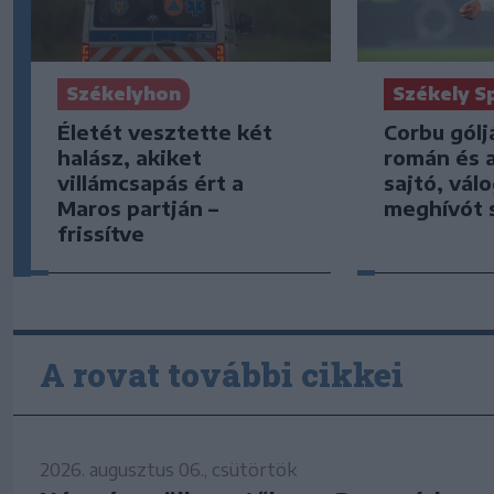
Székely S
Székelyhon
Corbu gólj
Életét vesztette két
román és 
halász, akiket
sajtó, vál
villámcsapás ért a
meghívót 
Maros partján –
frissítve
A rovat további cikkei
2026. augusztus 06., csütörtök