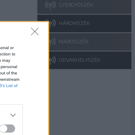
GYERGYÓSZÉK
HÁROMSZÉK
MAROSSZÉK
sonal or
ection to
UDVARHELYSZÉK
ou may
 personal
out of the
 downstream
B’s List of