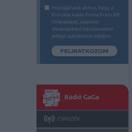
Hozzájárulok ahhoz, hogy a
Krónikát kiadó Príma Press Kft.
hírleveleket, valamint
alkalmanként kereskedelmi
jellegű ajánlatokat küldjön.
Rádió GaGa
CSÍKSZÉK