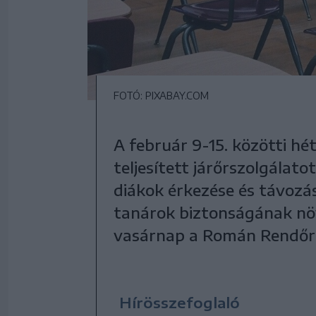
FOTÓ: PIXABAY.COM
A február 9-15. közötti h
teljesített járőrszolgálato
diákok érkezése és távozá
tanárok biztonságának nö
vasárnap a Román Rendőr
Hírösszefoglaló