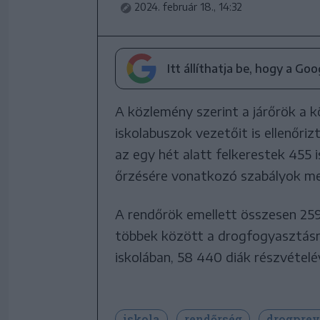
2024. február 18., 14:32
Itt állíthatja be, hogy a Go
A közlemény szerint a járőrök a k
iskolabuszok vezetőit is ellenőri
az egy hét alatt felkerestek 455 i
őrzésére vonatkozó szabályok me
A rendőrök emellett összesen 25
többek között a drogfogyasztásr
iskolában, 58 440 diák részvételév
iskola
rendőrség
drogprev