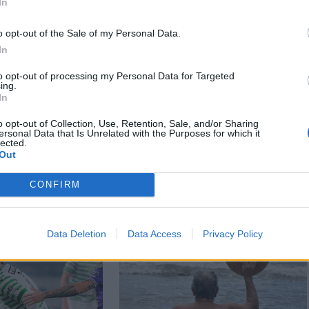
In
o opt-out of the Sale of my Personal Data.
In
to opt-out of processing my Personal Data for Targeted
Székelyhon
ing.
In
kos kérdés:
Tömegverekedés lett a
kerül
szűk mezőgazdasági
o opt-out of Collection, Use, Retention, Sale, and/or Sharing
a
úti vitából
ersonal Data that Is Unrelated with the Purposes for which it
lected.
ionáló?
Csatószegen
Out
CONFIRM
Data Deletion
Data Access
Privacy Policy