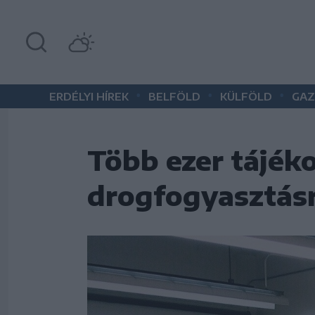
•
•
•
ERDÉLYI HÍREK
BELFÖLD
KÜLFÖLD
GAZ
Több ezer tájéko
drogfogyasztásr