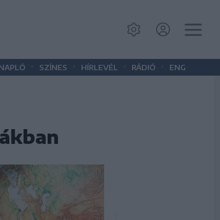
•
•
•
•
 NAPLÓ
SZÍNES
HÍRLEVÉL
RÁDIÓ
ENG
lákban