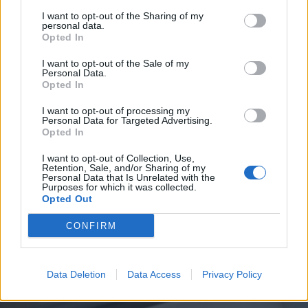
Szembementek a trenddel: a
I want to opt-out of the Sharing of my
personal data.
Sepsi OSK és az FK
Opted In
Csíkszereda kilóg a sorból a
I want to opt-out of the Sale of my
Szuperligában
Personal Data.
Opted In
Nőileg
I want to opt-out of processing my
Personal Data for Targeted Advertising.
Sándor Ella: Na, indíts, s
Opted In
menjünk!
I want to opt-out of Collection, Use,
Retention, Sale, and/or Sharing of my
Personal Data that Is Unrelated with the
Purposes for which it was collected.
Opted Out
CONFIRM
A rovat további cikkei
Data Deletion
Data Access
Privacy Policy