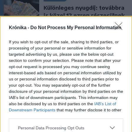
Különleges nyugdíj: továbbra
is közel 12 ezren részesülnek
a speciális juttatásból
Krónika -
Do Not Process My Personal Information
Székelyhon
If you wish to opt-out of the sale, sharing to third parties, or
Életveszélyesen
processing of your personal or sensitive information for
targeted advertising by us, please use the below opt-out
megfenyegették Majkát,
section to confirm your selection. Please note that after your
elmarad a sepsiszentgyörgyi
opt-out request is processed you may continue seeing
koncertje
interest-based ads based on personal information utilized by
us or personal information disclosed to third parties prior to
your opt-out. You may separately opt-out of the further
Székelyhon
disclosure of your personal information by third parties on the
Jogosítvány nélkül, ittasan
IAB’s list of downstream participants. This information may
hajtott háznak egy
also be disclosed by us to third parties on the
IAB’s List of
Downstream Participants
that may further disclose it to other
csíkszeredai férfi
third parties.
Székely Sport
Personal Data Processing Opt Outs