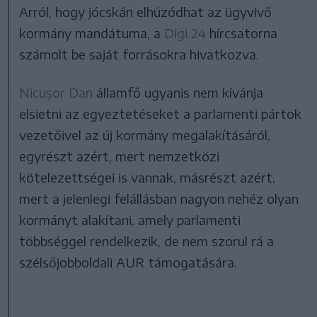
Arról, hogy jócskán elhúzódhat az ügyvivő
kormány mandátuma, a
Digi 24
hírcsatorna
számolt be saját forrásokra hivatkozva.
Nicușor Dan
államfő ugyanis nem kívánja
elsietni az egyeztetéseket a parlamenti pártok
vezetőivel az új kormány megalakításáról,
egyrészt azért, mert nemzetközi
kötelezettségei is vannak, másrészt azért,
mert a jelenlegi felállásban nagyon nehéz olyan
kormányt alakítani, amely parlamenti
többséggel rendelkezik, de nem szorul rá a
szélsőjobboldali AUR támogatására.