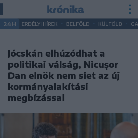
•
•
•
24H
ERDÉLYI HÍREK
BELFÖLD
KÜLFÖLD
G
Jócskán elhúzódhat a
politikai válság, Nicușor
Dan elnök nem siet az új
kormányalakítási
megbízással