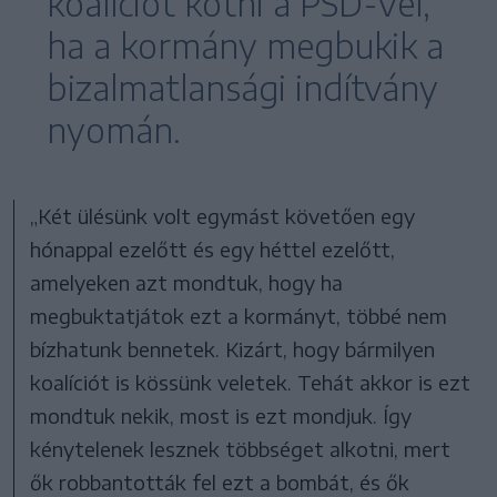
koalíciót kötni a PSD-vel,
ha a kormány megbukik a
bizalmatlansági indítvány
nyomán.
„Két ülésünk volt egymást követően egy
hónappal ezelőtt és egy héttel ezelőtt,
amelyeken azt mondtuk, hogy ha
megbuktatjátok ezt a kormányt, többé nem
bízhatunk bennetek. Kizárt, hogy bármilyen
koalíciót is kössünk veletek. Tehát akkor is ezt
mondtuk nekik, most is ezt mondjuk. Így
kénytelenek lesznek többséget alkotni, mert
ők robbantották fel ezt a bombát, és ők