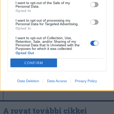
I want to opt-out of the Sale of my
Székely Sport
Personal Data.
Opted In
Corbu góljától hangos a
román és a magyar sajtó,
I want to opt-out of processing my
Personal Data for Targeted Advertising.
válogatott meghívót
Opted In
sürgetnek
I want to opt-out of Collection, Use,
Retention, Sale, and/or Sharing of my
Personal Data that Is Unrelated with the
Nőileg
Purposes for which it was collected.
Opted Out
Sándor Ella: Na, indíts, s
menjünk!
CONFIRM
Data Deletion
Data Access
Privacy Policy
A rovat további cikkei