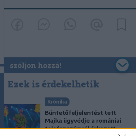
szóljon hozzá!
Ezek is érdekelhetik
Krónika
Büntetőfeljelentést tett
Majka ügyvédje a romániai
telefonszámról érkezett