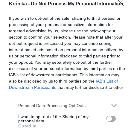
fenyegetés miatt
Krónika -
Do Not Process My Personal Information
Krónika
If you wish to opt-out of the sale, sharing to third parties, or
A Majka-ügy csak a jéghegy
processing of your personal or sensitive information for
targeted advertising by us, please use the below opt-out
csúcsa, be kellene fejezni a
section to confirm your selection. Please note that after your
magyar–magyar acsarkodást
opt-out request is processed you may continue seeing
interest-based ads based on personal information utilized by
Székelyhon
us or personal information disclosed to third parties prior to
your opt-out. You may separately opt-out of the further
Tömegverekedés lett a szűk
disclosure of your personal information by third parties on the
mezőgazdasági úti vitából
IAB’s list of downstream participants. This information may
also be disclosed by us to third parties on the
IAB’s List of
Csatószegen
Downstream Participants
that may further disclose it to other
third parties.
Székelyhon
Personal Data Processing Opt Outs
Életét vesztette két halász,
akiket villámcsapás ért a
I want to opt-out of the Sharing of my
personal data.
Maros partján – frissítve
Opted In