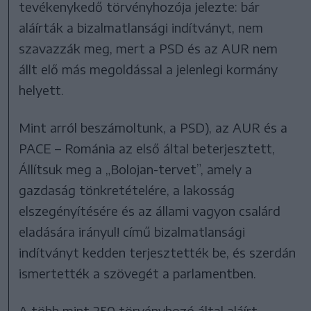
tevékenykedő törvényhozója jelezte: bár
aláírták a bizalmatlansági indítványt, nem
szavazzák meg, mert a PSD és az AUR nem
állt elő más megoldással a jelenlegi kormány
helyett.
Mint arról beszámoltunk, a PSD), az AUR és a
PACE – Románia az első által beterjesztett,
Állítsuk meg a „Bolojan-tervet”, amely a
gazdaság tönkretételére, a lakosság
elszegényítésére és az állami vagyon csalárd
eladására irányul! című bizalmatlansági
indítványt kedden terjesztették be, és szerdán
ismertették a szövegét a parlamentben.
A több mint 250 törvényhozó által aláírt