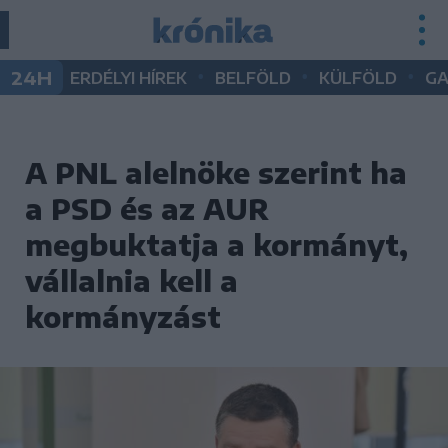
•
•
•
24H
ERDÉLYI HÍREK
BELFÖLD
KÜLFÖLD
G
A PNL alelnöke szerint ha
a PSD és az AUR
megbuktatja a kormányt,
vállalnia kell a
kormányzást