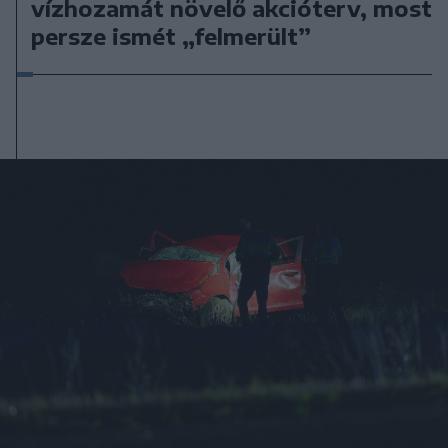
vízhozamát növelő akcióterv, most
persze ismét „felmerült”