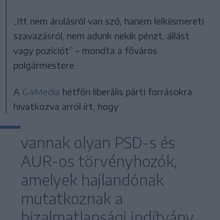
„Itt nem árulásról van szó, hanem lelkiismereti
szavazásról, nem adunk nekik pénzt, állást
vagy pozíciót” – mondta a főváros
polgármestere.
A
G4Media
hétfőn liberális párti forrásokra
hivatkozva arról írt, hogy
vannak olyan PSD-s és
AUR-os törvényhozók,
amelyek hajlandónak
mutatkoznak a
bizalmatlansági indítvány