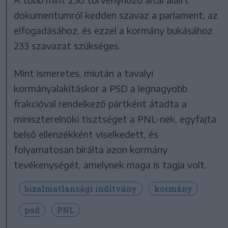
dokumentumról kedden szavaz a parlament, az
elfogadásához, és ezzel a kormány bukásához
233 szavazat szükséges.
Mint ismeretes, miután a tavalyi
kormányalakításkor a PSD a legnagyobb
frakcióval rendelkező pártként átadta a
miniszterelnöki tisztséget a PNL-nek, egyfajta
belső ellenzékként viselkedett, és
folyamatosan bírálta azon kormány
tevékenységét, amelynek maga is tagja volt.
bizalmatlansági indítvány
kormány
psd
PNL