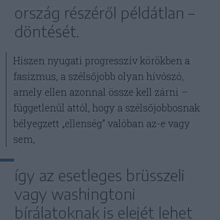
ország részéről példátlan –
döntését.
Hiszen nyugati progresszív körökben a
fasizmus, a szélsőjobb olyan hívószó,
amely ellen azonnal össze kell zárni –
függetlenül attól, hogy a szélsőjobbosnak
bélyegzett „ellenség” valóban az-e vagy
sem,
így az esetleges brüsszeli
vagy washingtoni
bírálatoknak is elejét lehet