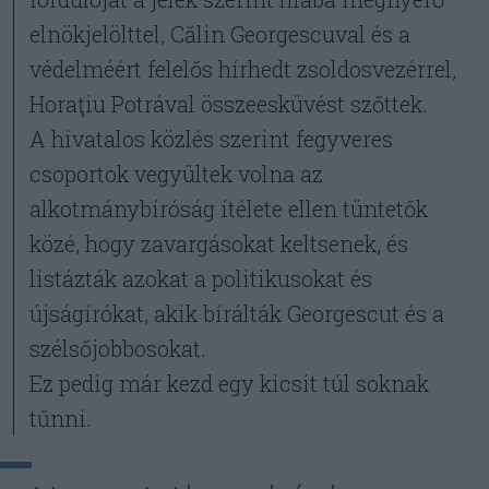
elnökjelölttel, Călin Georgescuval és a
védelméért felelős hírhedt zsoldosvezérrel,
Horaţiu Potrával összeesküvést szőttek.
A hivatalos közlés szerint fegyveres
csoportok vegyültek volna az
alkotmánybíróság ítélete ellen tüntetők
közé, hogy zavargásokat keltsenek, és
listázták azokat a politikusokat és
újságírókat, akik bírálták Georgescut és a
szélsőjobbosokat.
Ez pedig már kezd egy kicsit túl soknak
tűnni.