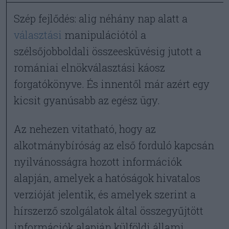
Szép fejlődés: alig néhány nap alatt a
választási
manipulációtól a
szélsőjobboldali összeesküvésig jutott a
romániai elnökválasztási káosz
forgatókönyve. És innentől már azért egy
kicsit gyanúsabb az egész ügy.
Az nehezen vitatható, hogy az
alkotmánybíróság az első forduló kapcsán
nyilvánosságra hozott információk
alapján, amelyek a hatóságok hivatalos
verzióját jelentik, és amelyek szerint a
hírszerző szolgálatok által összegyűjtött
információk alapján külföldi állami