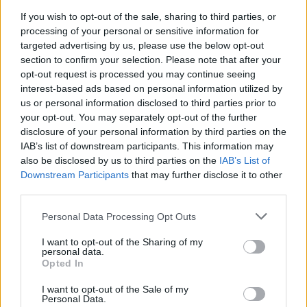
ami azért mégsem azzal
If you wish to opt-out of the sale, sharing to third parties, or
egyenértékű, mintha egy
processing of your personal or sensitive information for
targeted advertising by us, please use the below opt-out
kiló sült gesztenyét lopott
section to confirm your selection. Please note that after your
volna egy utcai árustól.
opt-out request is processed you may continue seeing
interest-based ads based on personal information utilized by
us or personal information disclosed to third parties prior to
Meggyőződésünk, hogy az illetékes szervek
your opt-out. You may separately opt-out of the further
disclosure of your personal information by third parties on the
jó ideje megfigyelés alatt tartják, ha másért
IAB’s list of downstream participants. This information may
also be disclosed by us to third parties on the
IAB’s List of
nem, hát azért, mert az egyik bank, ahol a
Downstream Participants
that may further disclose it to other
pénzét tartotta, már két hónapja
third parties.
terrorizmus finanszírozásának gyanúja
Personal Data Processing Opt Outs
miatt szüntette meg a számláját. Így aztán
I want to opt-out of the Sharing of my
feltevődik a kérdés: miért nem léptek a
personal data.
Opted In
hatóságok korábban? Miért nap csaptak le
I want to opt-out of the Sale of my
már hónapokkal, vagy akár évekkel ezelőtt
Personal Data.