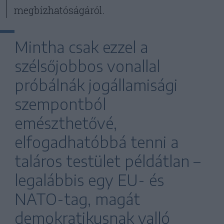
megbízhatóságáról.
Mintha csak ezzel a
szélsőjobbos vonallal
próbálnák jogállamisági
szempontból
emészthetővé,
elfogadhatóbbá tenni a
taláros testület példátlan –
legalábbis egy EU- és
NATO-tag, magát
demokratikusnak valló