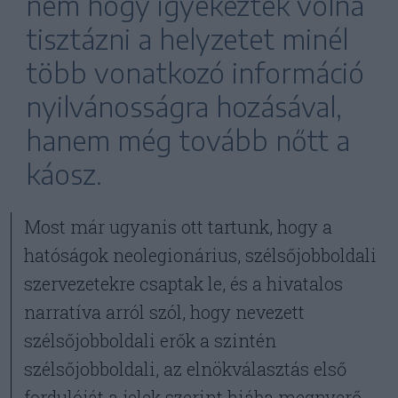
nem hogy igyekeztek volna
tisztázni a helyzetet minél
több vonatkozó információ
nyilvánosságra hozásával,
hanem még tovább nőtt a
káosz.
Most már ugyanis ott tartunk, hogy a
hatóságok neolegionárius, szélsőjobboldali
szervezetekre csaptak le, és a hivatalos
narratíva arról szól, hogy nevezett
szélsőjobboldali erők a szintén
szélsőjobboldali, az elnökválasztás első
fordulóját a jelek szerint hiába megnyerő