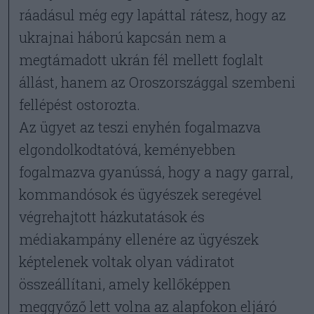
ráadásul még egy lapáttal rátesz, hogy az
ukrajnai háború kapcsán nem a
megtámadott ukrán fél mellett foglalt
állást, hanem az Oroszországgal szembeni
fellépést ostorozta.
Az ügyet az teszi enyhén fogalmazva
elgondolkodtatóvá, keményebben
fogalmazva gyanússá, hogy a nagy garral,
kommandósok és ügyészek seregével
végrehajtott házkutatások és
médiakampány ellenére az ügyészek
képtelenek voltak olyan vádiratot
összeállítani, amely kellőképpen
meggyőző lett volna az alapfokon eljáró