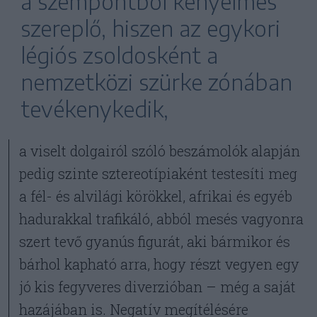
a szempontból kényelmes
szereplő, hiszen az egykori
légiós zsoldosként a
nemzetközi szürke zónában
tevékenykedik,
a viselt dolgairól szóló beszámolók alapján
pedig szinte sztereotípiaként testesíti meg
a fél- és alvilági körökkel, afrikai és egyéb
hadurakkal trafikáló, abból mesés vagyonra
szert tevő gyanús figurát, aki bármikor és
bárhol kapható arra, hogy részt vegyen egy
jó kis fegyveres diverzióban – még a saját
hazájában is. Negatív megítélésére