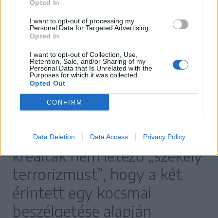
Opted In
a szélsőjobboldali, neolegionárius erőkre?
Hiszen azok alig titkoltan működnek, és a
I want to opt-out of processing my
Personal Data for Targeted Advertising.
Opted In
közösségi oldalakon gyakorlatilag
zavartalanul terjeszthették nézeteiket és
I want to opt-out of Collection, Use,
Retention, Sale, and/or Sharing of my
éltethették Georgescuval együtt a
Personal Data that Is Unrelated with the
Purposes for which it was collected.
tömeggyilkos Vasgárdát és annak vezéreit.
Opted Out
Adja magát a párhuzam:
CONFIRM
a román állami szervek úgy
Data Deletion
Data Access
Privacy Policy
kreáltak nem létező „székely
terrorizmust”, hogy a két
érintett egy kocsmai
beszélgetése alapján