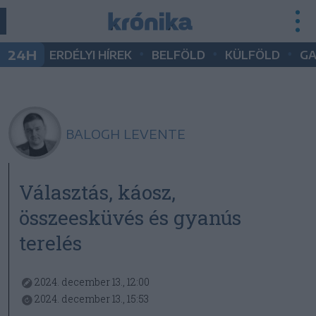
•
•
•
24H
ERDÉLYI HÍREK
BELFÖLD
KÜLFÖLD
G
BALOGH LEVENTE
Választás, káosz,
összeesküvés és gyanús
terelés
2024. december 13., 12:00
2024. december 13., 15:53