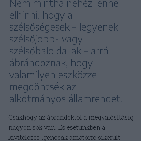
Nem mintha nehéz lenne
elhinni, hogy a
szélsőségesek – legyenek
szélsőjobb- vagy
szélsőbaloldaliak – arról
ábrándoznak, hogy
valamilyen eszközzel
megdöntsék az
alkotmányos államrendet.
Csakhogy az ábrándoktól a megvalósításig
nagyon sok van. És esetünkben a
kivitelezés igencsak amatőrre sikerült,