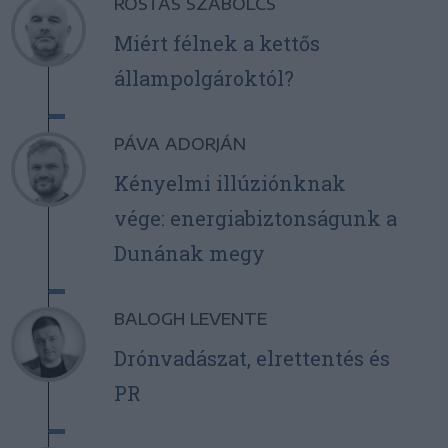
ROSTÁS SZABOLCS
Miért félnek a kettős
állampolgároktól?
PÁVA ADORJÁN
Kényelmi illúziónknak
vége: energiabiztonságunk a
Dunának megy
BALOGH LEVENTE
Drónvadászat, elrettentés és
PR