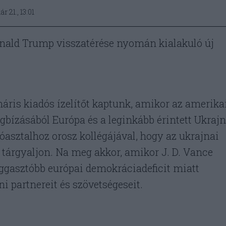
r 21., 13:01
onald Trump visszatérése nyomán kialakuló új
áris kiadós ízelítőt kaptunk, amikor az amerika
ízásából Európa és a leginkább érintett Ukraj
lóasztalhoz orosz kollégájával, hogy az ukrajnai
 tárgyaljon. Na meg akkor, amikor J. D. Vance
aggasztóbb európai demokráciadeficit miatt
ni partnereit és szövetségeseit.