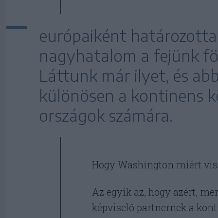
európaiként határozotta
nagyhatalom a fejünk föl
Láttunk már ilyet, és abb
különösen a kontinens kö
országok számára.
Hogy Washington miért visel
Az egyik az, hogy azért, me
képviselő partnernek a kon