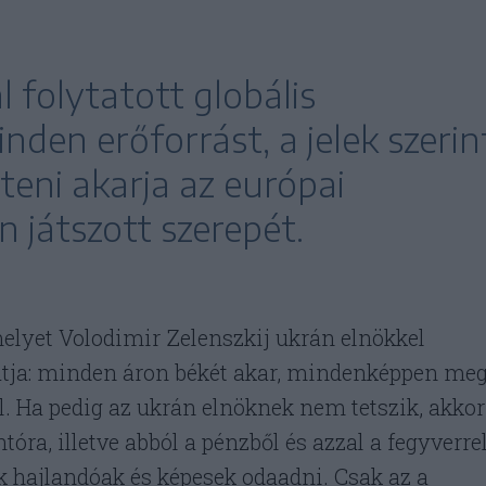
 folytatott globális
nden erőforrást, a jelek szerin
nteni akarja az európai
 játszott szerepét.
lyet Volodimir Zelenszkij ukrán elnökkel
atja: minden áron békét akar, mindenképpen me
l. Ha pedig az ukrán elnöknek nem tetszik, akkor
óra, illetve abból a pénzből és azzal a fegyverrel
k hajlandóak és képesek odaadni. Csak az a