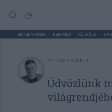
•
•
•
ERDÉLYI HÍREK
BELFÖLD
KÜLFÖLD
GAZ
BALOGH LEVENTE
Üdvözlünk m
világrendjéb