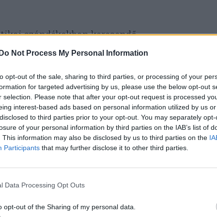
itikai szándékokban keresendő.
Do Not Process My Personal Information
k jeles előd, Richard Nixon taktikáját alkalmazn
kétfrontos hidegháborút kelljen vívnia két
to opt-out of the sale, sharing to third parties, or processing of your per
formation for targeted advertising by us, please use the below opt-out s
unió és Kína ellen, ezért az egyik, kevésbé
r selection. Please note that after your opt-out request is processed y
eledni kezdett.
eing interest-based ads based on personal information utilized by us or
disclosed to third parties prior to your opt-out. You may separately opt-
losure of your personal information by third parties on the IAB’s list of
 normalizálta a kapcsolatokat, ami hozzájárult
. This information may also be disclosed by us to third parties on the
IA
Participants
that may further disclose it to other third parties.
z.
l Data Processing Opt Outs
nt Kínát tekinti a fő
o opt-out of the Sharing of my personal data.