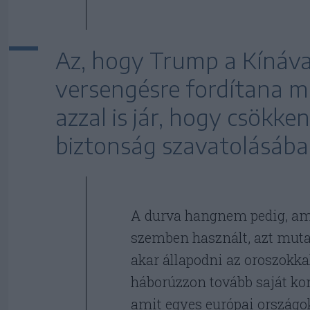
Az, hogy Trump a Kínával
versengésre fordítana mi
azzal is jár, hogy csökke
biztonság szavatolásában
A durva hangnem pedig, ame
szemben használt, azt mut
akar állapodni az oroszokka
háborúzzon tovább saját kont
amit egyes európai országo