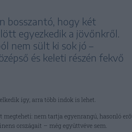
n bosszantó, hogy két
ött egyezkedik a jövőnkről.
ól nem sült ki sok jó –
zépső és keleti részén fekvő
kedik így, arra több indok is lehet.
rt megteheti: nem tartja egyenrangú, hasonló erő
tinens országait – még együttvéve sem.