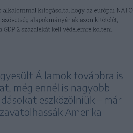
 alkalommal kifogásolta, hogy az európai NATO
a szövetség alapokmányának azon kitételét,
 GDP 2 százalékát kell védelemre költeni.
Egyesült Államok továbbra is
kat, még ennél is nagyobb
adásokat eszközölniük – már
s szavatolhassák Amerika