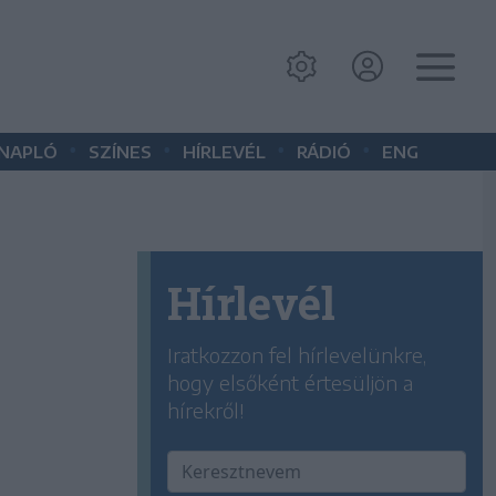
•
•
•
•
 NAPLÓ
SZÍNES
HÍRLEVÉL
RÁDIÓ
ENG
Hírlevél
Iratkozzon fel hírlevelünkre,
hogy elsőként értesüljön a
hírekről!