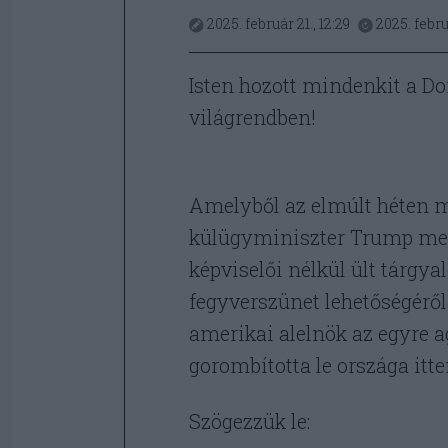
2025. február 21., 12:29
2025. februá
Isten hozott mindenkit a D
világrendben!
Amelyből az elmúlt héten m
külügyminiszter Trump megb
képviselői nélkül ült tárgya
fegyverszünet lehetőségéről
amerikai alelnök az egyre 
gorombította le országa itte
Szögezzük le: