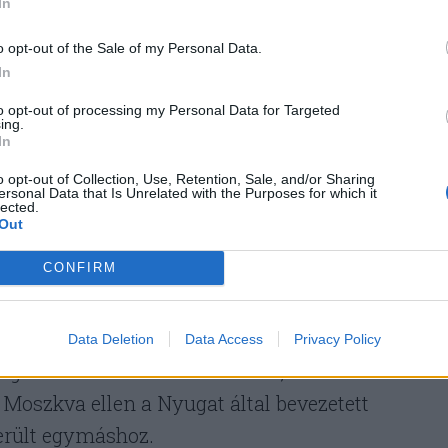
al rendezné valamilyen
In
egalább annyiban, hogy az
o opt-out of the Sale of my Personal Data.
In
ja.
to opt-out of processing my Personal Data for Targeted
ing.
In
o opt-out of Collection, Use, Retention, Sale, and/or Sharing
lán tényleg hajlandó leállítani a háborút,
ersonal Data that Is Unrelated with the Purposes for which it
lected.
k mit kér az ukrajnai háború lezárásáért – már 
Out
n és Ukrajna NATO-csatlakozásának megtiltásán
CONFIRM
 eltérő a múlt század 70-es évek elejének
Data Deletion
Data Access
Privacy Policy
ág és Kína – bár riválisok is –, nem kis részben
a Moszkva ellen a Nyugat által bevezetett
erült egymáshoz.