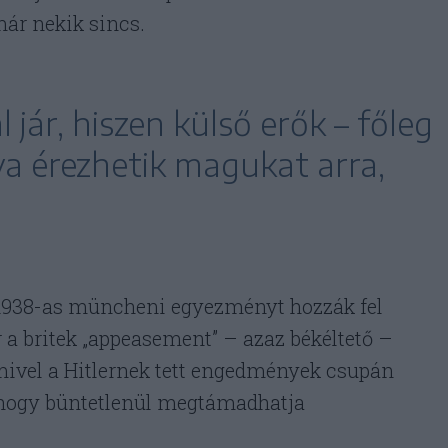
már nekik sincs.
jár, hiszen külső erők – főleg
va érezhetik magukat arra,
1938-as müncheni egyezményt hozzák fel
r a britek „appeasement” – azaz békéltető –
, mivel a Hitlernek tett engedmények csupán
 hogy büntetlenül megtámadhatja