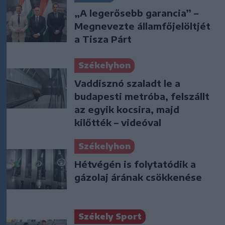
„A legerősebb garancia” –
Megnevezte államfőjelöltjét
a Tisza Párt
Székelyhon
Vaddisznó szaladt le a
budapesti metróba, felszállt
az egyik kocsira, majd
kilőtték – videóval
Székelyhon
Hétvégén is folytatódik a
gázolaj árának csökkenése
Székely Sport