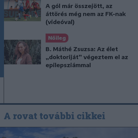
A gól már összejött, az
áttörés még nem az FK-nak
(videóval)
Nőileg
B. Máthé Zsuzsa: Az élet
„doktoriját” végeztem el az
epilepsziámmal
A rovat további cikkei