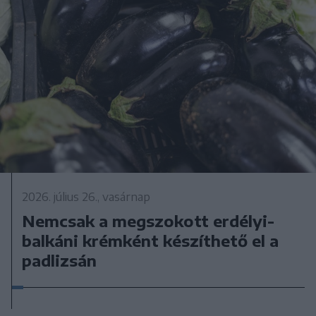
2026. július 26., vasárnap
Nemcsak a megszokott erdélyi-
balkáni krémként készíthető el a
padlizsán