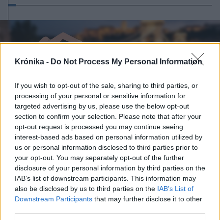
Krónika -
Do Not Process My Personal Information
If you wish to opt-out of the sale, sharing to third parties, or
processing of your personal or sensitive information for
targeted advertising by us, please use the below opt-out
section to confirm your selection. Please note that after your
opt-out request is processed you may continue seeing
interest-based ads based on personal information utilized by
us or personal information disclosed to third parties prior to
your opt-out. You may separately opt-out of the further
disclosure of your personal information by third parties on the
IAB’s list of downstream participants. This information may
2026. augusztus 06., csütörtök
also be disclosed by us to third parties on the
IAB’s List of
Ezerarcú Magyarország – így látjuk
Downstream Participants
that may further disclose it to other
third parties.
mi: mutasd meg a kedvenc