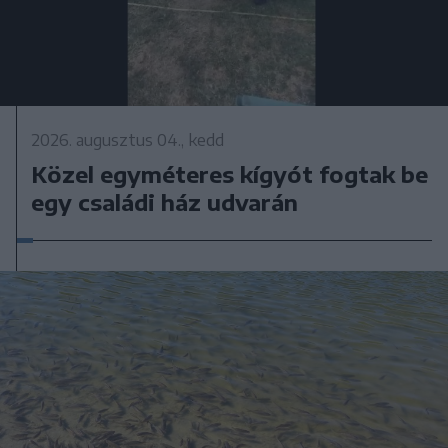
2026. augusztus 04., kedd
Közel egyméteres kígyót fogtak be
egy családi ház udvarán