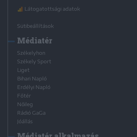
Látogatottsági adatok
Sütibeállítások
Médiatér
Székelyhon
Székely Sport
Liget
Bihari Napló
Erdélyi Napló
Főtér
Nőileg
Rádió GaGa
Jóállás
Médiatér alkalmazás