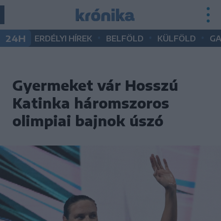
•
•
•
24H
ERDÉLYI HÍREK
BELFÖLD
KÜLFÖLD
G
Gyermeket vár Hosszú
Katinka háromszoros
olimpiai bajnok úszó