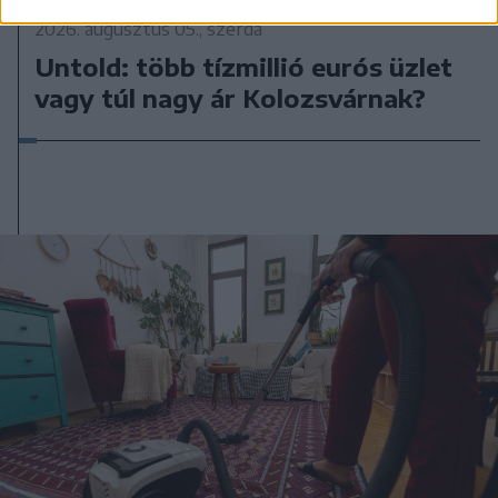
2026. augusztus 05., szerda
Untold: több tízmillió eurós üzlet
vagy túl nagy ár Kolozsvárnak?