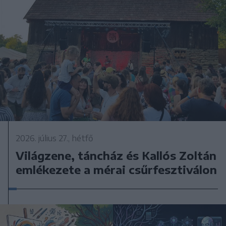
2026. július 27., hétfő
Világzene, táncház és Kallós Zoltán
emlékezete a mérai csűrfesztiválon