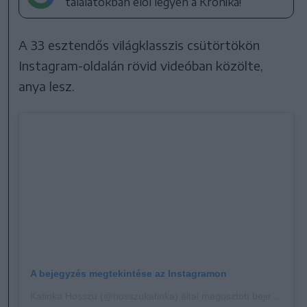
találatokban elöl legyen a Krónika!
A 33 esztendős világklasszis csütörtökön
Instagram-oldalán rövid videóban közölte,
anya lesz.
A bejegyzés megtekintése az Instagramon
Katinka Hosszu (@hosszukatinka) által megosztott bejegyzés