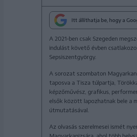
Itt állíthatja be, hogy a Go
A 2021-ben csak Szegeden megsze
indulást követő évben csatlakozo
Sepsiszentgyörgy.
A sorozat szombaton Magyarkaniz
taposva a Tisza túlpartja, Törökka
képzőművész, grafikus, performer e
elsők között lapozhatnak bele a
útmutatásával.
Az olvasás szerelmesei ismét nye
Magyarkanizsára, ahol több helys