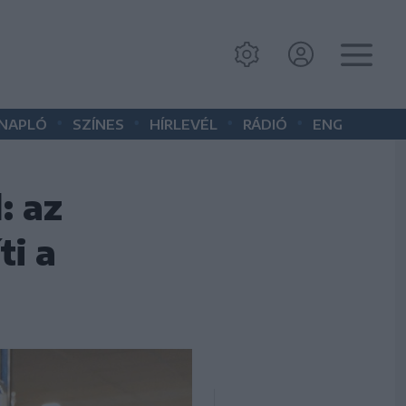
•
•
•
•
 NAPLÓ
SZÍNES
HÍRLEVÉL
RÁDIÓ
ENG
: az
ti a