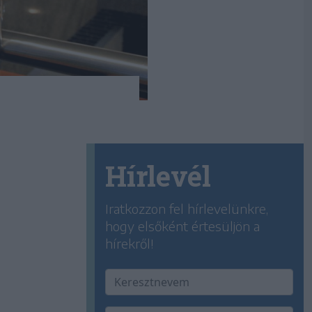
Hírlevél
Iratkozzon fel hírlevelünkre,
hogy elsőként értesüljön a
hírekről!