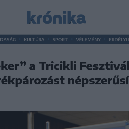
•
•
•
•
DASÁG
KULTÚRA
SPORT
VÉLEMÉNY
ERDÉLYI
ker” a Tricikli Fesztivál
rékpározást népszerűsí