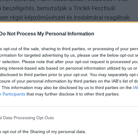
 beszélgetés, bemutatják a Tricikli Fesztivál
rom régió képzőművészei és irodalmárai reagálnak
láthatóak Ózsvár Péter keramikus különleges
Do Not Process My Personal Information
lcs Nyári mozi című filmjét.
to opt-out of the sale, sharing to third parties, or processing of your per
formation for targeted advertising by us, please use the below opt-out s
27-től négy napon át tíznél is
r selection. Please note that after your opt-out request is processed y
eing interest-based ads based on personal information utilized by us or
 zenés könyvbemutatókkal és
disclosed to third parties prior to your opt-out. You may separately opt-
losure of your personal information by third parties on the IAB’s list of
etésekkel, koncertekkel és
. This information may also be disclosed by us to third parties on the
IA
Participants
that may further disclose it to other third parties.
rodalmi kerékpártúrával, piaci
 éjszakai vetítéssel várják az
l Data Processing Opt Outs
o opt-out of the Sharing of my personal data.