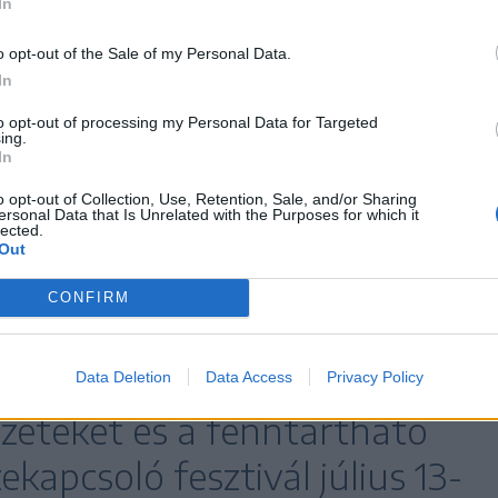
In
gi tereit összekapcsoló eseménysorozat vendége
o opt-out of the Sale of my Personal Data.
In
, Kiss Ottó, Roskó Gábor, Kiss Tibor Noé, Kollár
klós, Fenyvesi Orsolya, Paulovkin Boglárka,
to opt-out of processing my Personal Data for Targeted
ing.
Szalma Zsóka, Ézsiás Tamás, Almádi Róbert, a
In
a magyar rapszcénából ismert bongor.
o opt-out of Collection, Use, Retention, Sale, and/or Sharing
ersonal Data that Is Unrelated with the Purposes for which it
lected.
szetesen nem hiányozhat az irodalmi bringatúra
Out
 című verseskötetét ismerhetik meg közelebbről
CONFIRM
0-án a Néma Papagáj Lemezbolt elől induló
Data Deletion
Data Access
Privacy Policy
zeteket és a fenntartható
ekapcsoló fesztivál július 13-