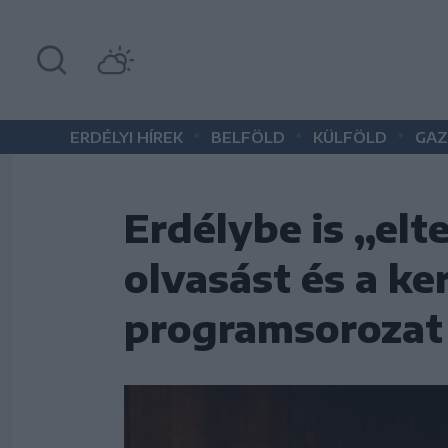
•
•
•
ERDÉLYI HÍREK
BELFÖLD
KÜLFÖLD
GAZ
Erdélybe is „elte
olvasást és a ke
programsorozat