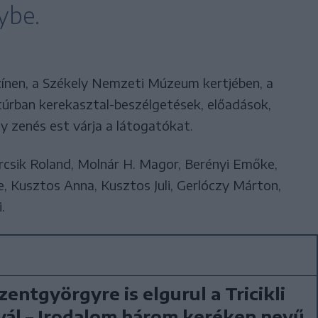
ybe.
ínen, a Székely Nemzeti Múzeum kertjében, a
túrban kerekasztal-beszélgetések, előadások,
y zenés est várja a látogatókat.
csik Roland, Molnár H. Magor, Berényi Emőke,
, Kusztos Anna, Kusztos Juli, Gerlóczy Márton,
.
zentgyörgyre is elgurul a Tricikli
vál – Irodalom három keréken nevű