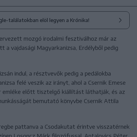
ogle-találatokban elöl legyen a Krónika!
rvezett mozgó irodalmi fesztiválhoz már az
tt a vajdasági Magyarkanizsa, Erdélyből pedig
sán indul, a résztvevők pedig a pedálokba
nizsa felé veszik az irányt, ahol a Csernik Emese
mléke előtt tisztelgő kiállítást láthatják, és az
 munkásságát bemutató könyvbe Csernik Attila
regbe pattanva a Csodakutat érintve visszatérnek
zínen Losoncz Márk filozófussal, Antalovics Péter