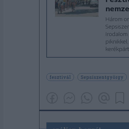
nemze
Három or
Sepsiszent
Irodalom
piknikkel
kerékpárt
fesztivál
Sepsiszentgyörgy