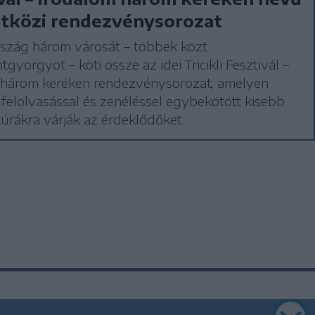
tközi rendezvénysorozat
szág három városát – többek közt
györgyöt – köti össze az idei Tricikli Fesztivál –
 három keréken rendezvénysorozat, amelyen
, felolvasással és zenéléssel egybekötött kisebb
úrákra várják az érdeklődőket.