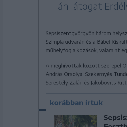
án látogat Erdél
Sepsiszentgyörgyön három helysz
Szimpla udvarán és a Bábel Kiskul
műhelyfoglalkozások, valamint eg
A meghívottak között szerepel Or
András Orsolya, Szekernyés Tünde
Serestély Zalán és Jakobovits Kitti
korábban írtuk
Sepsis
Feszti