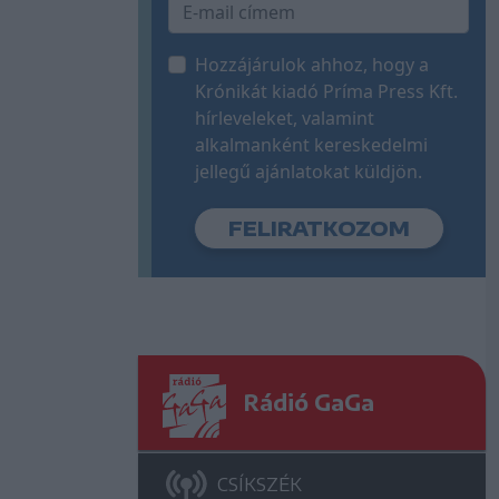
Hozzájárulok ahhoz, hogy a
Krónikát kiadó Príma Press Kft.
hírleveleket, valamint
alkalmanként kereskedelmi
jellegű ajánlatokat küldjön.
Rádió GaGa
CSÍKSZÉK