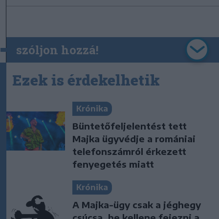
szóljon hozzá!
Ezek is érdekelhetik
Krónika
Büntetőfeljelentést tett
Majka ügyvédje a romániai
telefonszámról érkezett
fenyegetés miatt
Krónika
A Majka-ügy csak a jéghegy
csúcsa, be kellene fejezni a