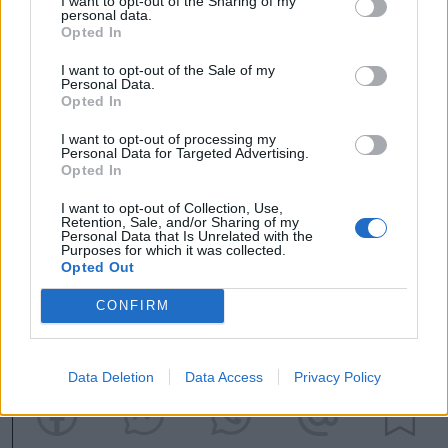
I want to opt-out of the Sharing of my
personal data.
„Haza is kéne már menni…” – csendült fel
Opted In
zárásképpen az utolsó dal. Egy hét után, ami
I want to opt-out of the Sale of my
családias légkörével töltött fel, hazatérni is
Personal Data.
Opted In
kicsit olyan, mintha itthonról indulnánk.
I want to opt-out of processing my
Personal Data for Targeted Advertising.
Pap Ágnes
Opted In
I want to opt-out of Collection, Use,
A szerző a kalotaszentkirályi Ady Endre
Retention, Sale, and/or Sharing of my
Personal Data that Is Unrelated with the
Szakiskola magyar szakos tanára
Purposes for which it was collected.
Opted Out
tábor
Kalotaszentkirály-Zentelke
CONFIRM
Data Deletion
Data Access
Privacy Policy