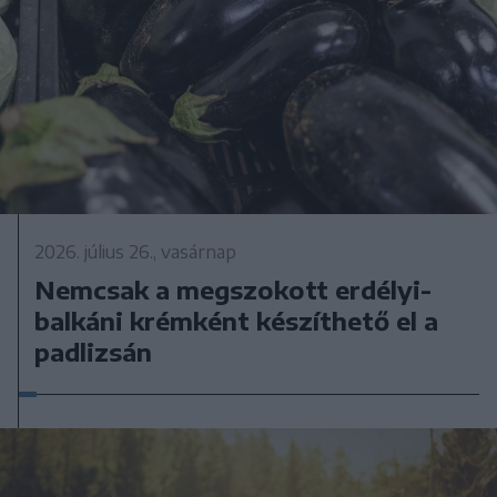
2026. július 26., vasárnap
Nemcsak a megszokott erdélyi-
balkáni krémként készíthető el a
padlizsán