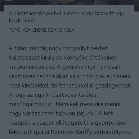
A barátságszőnyegből minden iskola hazavitt egy
kis darabot
FOTÓ: ADY ENDRE SZAKISKOLA
A tábor mindig nagy hangsúlyt fektet
Kalotaszentkirály és környéke értékeinek
megismerésére is. A gyerekek így nemcsak
kézműves technikákat sajátíthatnak el, hanem
helyi kincsekkel, történetekkel is gazdagodnak.
Ahogy az egyik résztvevő találóan
megfogalmazta: „Nem kell messzire menni,
hogy varázslatos tájakon járjunk.” A hét
közepén a csapat ellátogatott a gyönyörűen
felújított gyalui Rákóczi–Bánffy várkastélyhoz,