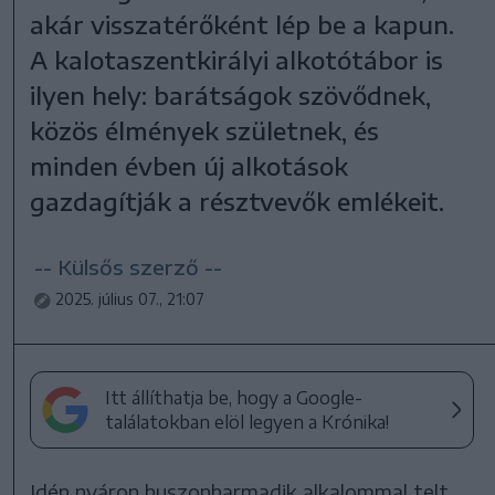
akár visszatérőként lép be a kapun.
A kalotaszentkirályi alkotótábor is
ilyen hely: barátságok szövődnek,
közös élmények születnek, és
minden évben új alkotások
gazdagítják a résztvevők emlékeit.
-- Külsős szerző --
2025. július 07., 21:07
Itt állíthatja be, hogy a Google-
találatokban elöl legyen a Krónika!
Idén nyáron huszonharmadik alkalommal telt