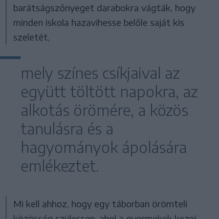
barátságszőnyeget darabokra vágták, hogy
minden iskola hazavihesse belőle saját kis
szeletét,
mely színes csíkjaival az
együtt töltött napokra, az
alkotás örömére, a közös
tanulásra és a
hagyományok ápolására
emlékeztet.
Mi kell ahhoz, hogy egy táborban örömteli
közösség szülessen, ahol a gyermekek kezei