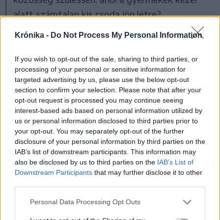
alatt számtalan kis csoda jön létre?
Mindenekelőtt lelkes résztvevők és sok-sok
Krónika -
Do Not Process My Personal Information
elhivatott segítő, akik szívvel-lélekkel végzik
munkájukat. Talán ezért is vált ez a tábor az
If you wish to opt-out of the sale, sharing to third parties, or
processing of your personal or sensitive information for
évek során igazi „nagycsaláddá”, mert kíváncsi
targeted advertising by us, please use the below opt-out
jelenléttel, gondoskodó szeretettel, odaadó
section to confirm your selection. Please note that after your
opt-out request is processed you may continue seeing
munkával telnek benne a mindennapok. Hálás
interest-based ads based on personal information utilized by
köszönet illeti ezért az Ady Endre Szakiskola
us or personal information disclosed to third parties prior to
munkaközösségét, a társszervező Ady Endre
your opt-out. You may separately opt-out of the further
disclosure of your personal information by third parties on the
Kulturális Egyesületet, a lelkes és türelmes
IAB’s list of downstream participants. This information may
műhelyvezetőket, a testvériskolák kísérő
also be disclosed by us to third parties on the
IAB’s List of
Downstream Participants
that may further disclose it to other
tanárait, valamint minden támogatót –
third parties.
kiemelten a Communitas Alapítványt és a
Personal Data Processing Opt Outs
Kolozs Megyei Tanácsot.