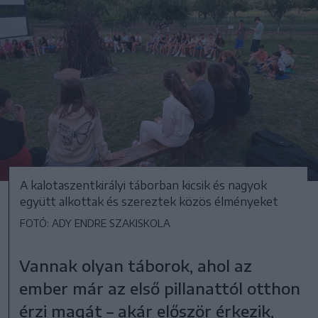
A kalotaszentkirályi táborban kicsik és nagyok
együtt alkottak és szereztek közös élményeket
FOTÓ: ADY ENDRE SZAKISKOLA
Vannak olyan táborok, ahol az
ember már az első pillanattól otthon
érzi magát – akár először érkezik,