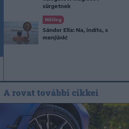
sürgetnek
Nőileg
Sándor Ella: Na, indíts, s
menjünk!
A rovat további cikkei