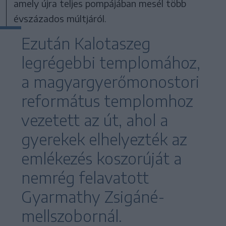
amely újra teljes pompájában mesél több
évszázados múltjáról.
Ezután Kalotaszeg
legrégebbi templomához,
a magyargyerőmonostori
református templomhoz
vezetett az út, ahol a
gyerekek elhelyezték az
emlékezés koszorúját a
nemrég felavatott
Gyarmathy Zsigáné-
mellszobornál.