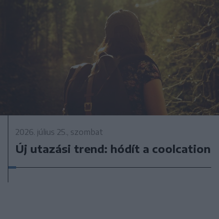
2026. július 25., szombat
Új utazási trend: hódít a coolcation