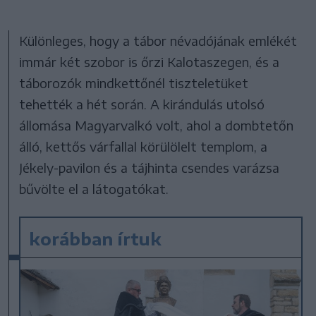
Különleges, hogy a tábor névadójának emlékét
immár két szobor is őrzi Kalotaszegen, és a
táborozók mindkettőnél tiszteletüket
tehették a hét során. A kirándulás utolsó
állomása Magyarvalkó volt, ahol a dombtetőn
álló, kettős várfallal körülölelt templom, a
Jékely-pavilon és a tájhinta csendes varázsa
bűvölte el a látogatókat.
korábban írtuk