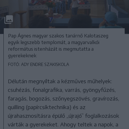
Pap Ágnes magyar szakos tanárnő Kalotaszeg
egyik legszebb templomát, a magyarvalkói
református istenházát is megmutatta a
gyerekeknek
FOTÓ: ADY ENDRE SZAKISKOLA
Délután megnyíltak a kézműves műhelyek:
csuhézás, fonalgrafika, varrás, gyöngyfűzés,
faragás, bogozás, szőnyegszövés, gravírozás,
quilling (papírcsíktechnika) és az
újrahasznosításra épülő „újrajó” foglalkozások
várták a gyerekeket. Ahogy teltek a napok, a