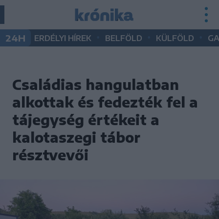
•
•
•
24H
ERDÉLYI HÍREK
BELFÖLD
KÜLFÖLD
G
Családias hangulatban
alkottak és fedezték fel a
tájegység értékeit a
kalotaszegi tábor
résztvevői