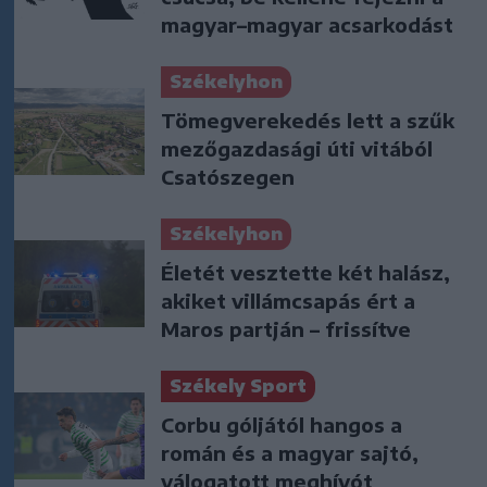
magyar–magyar acsarkodást
Székelyhon
Tömegverekedés lett a szűk
mezőgazdasági úti vitából
Csatószegen
Székelyhon
Életét vesztette két halász,
akiket villámcsapás ért a
Maros partján – frissítve
Székely Sport
Corbu góljától hangos a
román és a magyar sajtó,
válogatott meghívót