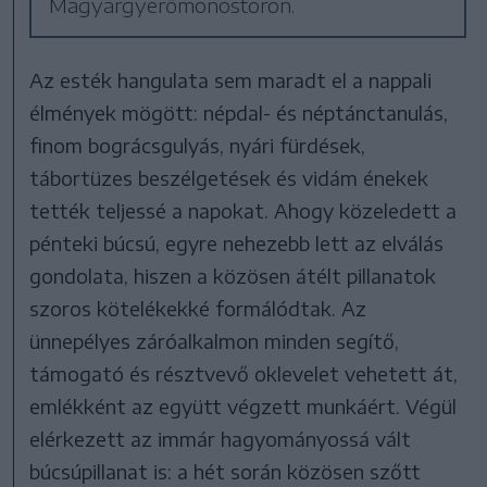
Magyargyerőmonostoron.
Az esték hangulata sem maradt el a nappali
élmények mögött: népdal- és néptánctanulás,
finom bográcsgulyás, nyári fürdések,
tábortüzes beszélgetések és vidám énekek
tették teljessé a napokat. Ahogy közeledett a
pénteki búcsú, egyre nehezebb lett az elválás
gondolata, hiszen a közösen átélt pillanatok
szoros kötelékekké formálódtak. Az
ünnepélyes záróalkalmon minden segítő,
támogató és résztvevő oklevelet vehetett át,
emlékként az együtt végzett munkáért. Végül
elérkezett az immár hagyományossá vált
búcsúpillanat is: a hét során közösen szőtt