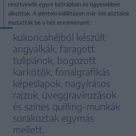
résztvevők egyre bátrabban és ügyesebben
alkottak. A pénteki kiállításon már teli asztalok
mutatták be a hét eredményeit:
kukoricahéjból készült
angyalkák, faragott
tulipánok, bogozott
karkötők, fonalgrafikás
képeslapok, nagyírásos
rajzok, üveggravírozások
és színes quilling-munkák
sorakoztak egymás
mellett.