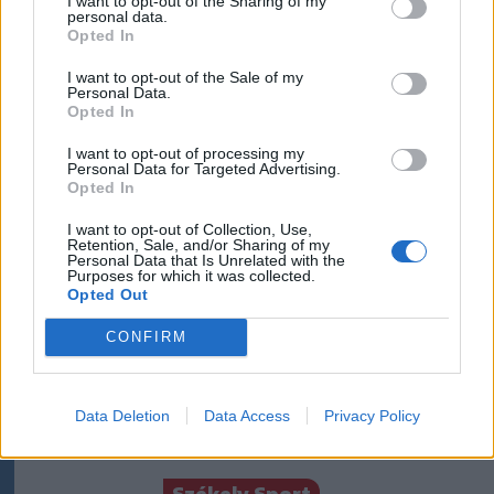
I want to opt-out of the Sharing of my
„Az ember megpróbálja a
personal data.
Opted In
maga képére formálni a világ
egy kis darabját”.
I want to opt-out of the Sale of my
Personal Data.
Beszélgetés Szabó Zsolttal
Opted In
(2.)
I want to opt-out of processing my
Personal Data for Targeted Advertising.
Székelyhon
Opted In
Tömegverekedés lett a szűk
I want to opt-out of Collection, Use,
Retention, Sale, and/or Sharing of my
mezőgazdasági úti vitából
Personal Data that Is Unrelated with the
Purposes for which it was collected.
Csatószegen
Opted Out
CONFIRM
Székelyhon
Életét vesztette két halász,
akiket villámcsapás ért a
Data Deletion
Data Access
Privacy Policy
Maros partján – frissítve