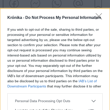
Krónika -
Do Not Process My Personal Information
If you wish to opt-out of the sale, sharing to third parties, or
szóljon hozzá!
processing of your personal or sensitive information for
targeted advertising by us, please use the below opt-out
section to confirm your selection. Please note that after your
Ezek is érdekelhetik
opt-out request is processed you may continue seeing
interest-based ads based on personal information utilized by
us or personal information disclosed to third parties prior to
Krónika
your opt-out. You may separately opt-out of the further
disclosure of your personal information by third parties on the
Büntetőfeljelentést tett
IAB’s list of downstream participants. This information may
Majka ügyvédje a romániai
also be disclosed by us to third parties on the
IAB’s List of
Downstream Participants
that may further disclose it to other
telefonszámról érkezett
third parties.
fenyegetés miatt
Personal Data Processing Opt Outs
Krónika