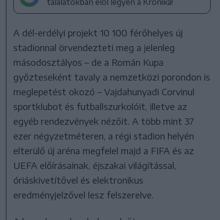
találatokban elöl legyen a Krónika!
A dél-erdélyi projekt 10 100 férőhelyes új
stadionnal örvendezteti meg a jelenleg
másodosztályos – de a Román Kupa
győzteseként tavaly a nemzetközi porondon is
meglepetést okozó – Vajdahunyadi Corvinul
sportklubot és futballszurkolóit, illetve az
egyéb rendezvények nézőit. A több mint 37
ezer négyzetméteren, a régi stadion helyén
elterülő új aréna megfelel majd a FIFA és az
UEFA előírásainak, éjszakai világítással,
óriáskivetítővel és elektronikus
eredményjelzővel lesz felszerelve.