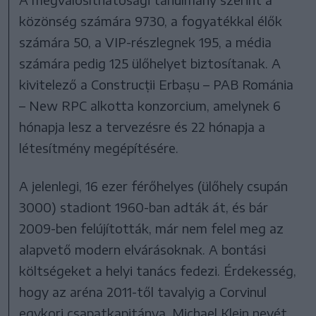
közönség számára 9730, a fogyatékkal élők
számára 50, a VIP-részlegnek 195, a média
számára pedig 125 ülőhelyet biztosítanak. A
kivitelező a Construcții Erbașu – PAB Románia
– New RPC alkotta konzorcium, amelynek 6
hónapja lesz a tervezésre és 22 hónapja a
létesítmény megépítésére.
A jelenlegi, 16 ezer férőhelyes (ülőhely csupán
3000) stadiont 1960-ban adták át, és bár
2009-ben felújították, már nem felel meg az
alapvető modern elvárásoknak. A bontási
költségeket a helyi tanács fedezi. Érdekesség,
hogy az aréna 2011-től tavalyig a Corvinul
egykori csapatkapitánya, Michael Klein nevét