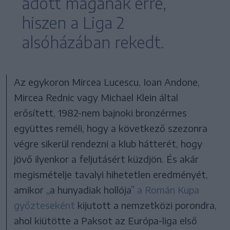
adott magának erre,
hiszen a Liga 2
alsóházában rekedt.
Az egykoron Mircea Lucescu, Ioan Andone,
Mircea Rednic vagy Michael Klein által
erősített, 1982-nem bajnoki bronzérmes
együttes reméli, hogy a következő szezonra
végre sikerül rendezni a klub hátterét, hogy
jövő ilyenkor a feljutásért küzdjön. És akár
megismételje tavalyi hihetetlen eredményét,
amikor „a hunyadiak hollója”
a Román Kupa
győzteseként
kijutott a nemzetközi porondra,
ahol kiütötte a Paksot az Európa-liga első