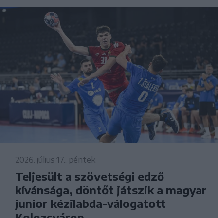
2026. július 17., péntek
Teljesült a szövetségi edző
kívánsága, döntőt játszik a magyar
junior kézilabda-válogatott
Kolozsváron