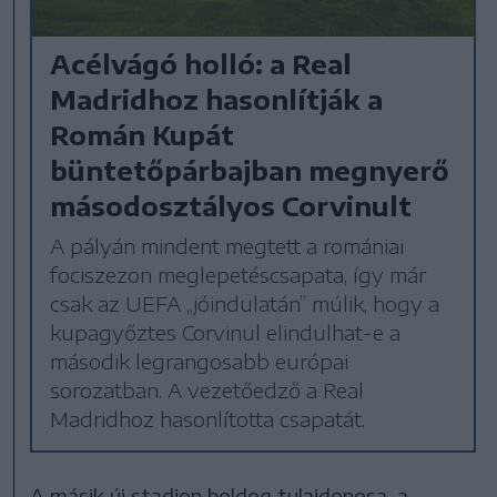
Acélvágó holló: a Real
Madridhoz hasonlítják a
Román Kupát
büntetőpárbajban megnyerő
másodosztályos Corvinult
A pályán mindent megtett a romániai
fociszezon meglepetéscsapata, így már
csak az UEFA „jóindulatán” múlik, hogy a
kupagyőztes Corvinul elindulhat-e a
második legrangosabb európai
sorozatban. A vezetőedző a Real
Madridhoz hasonlította csapatát.
A másik új stadion boldog tulajdonosa, a