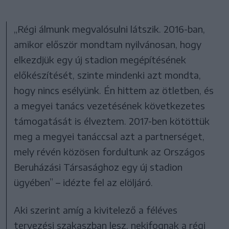
„Régi álmunk megvalósulni látszik. 2016-ban,
amikor először mondtam nyilvánosan, hogy
elkezdjük egy új stadion megépítésének
előkészítését, szinte mindenki azt mondta,
hogy nincs esélyünk. Én hittem az ötletben, és
a megyei tanács vezetésének következetes
támogatását is élveztem. 2017-ben kötöttük
meg a megyei tanáccsal azt a partnerséget,
mely révén közösen fordultunk az Országos
Beruházási Társasághoz egy új stadion
ügyében” – idézte fel az elöljáró.
Aki szerint amíg a kivitelező a féléves
tervezési szakaszban lesz, nekifognak a régi