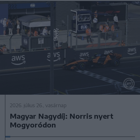
2026. július 26., vasárnap
Magyar Nagydíj: Norris nyert
Mogyoródon