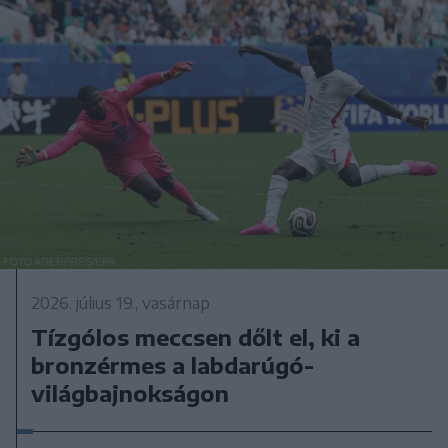
2026. július 19., vasárnap
Tízgólos meccsen dőlt el, ki a
bronzérmes a labdarúgó-
világbajnokságon