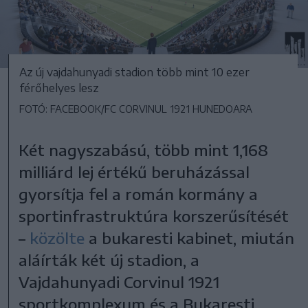
Az új vajdahunyadi stadion több mint 10 ezer
férőhelyes lesz
FOTÓ: FACEBOOK/FC CORVINUL 1921 HUNEDOARA
Két nagyszabású, több mint 1,168
milliárd lej értékű beruházással
gyorsítja fel a román kormány a
sportinfrastruktúra korszerűsítését
–
közölte
a bukaresti kabinet, miután
aláírták két új stadion, a
Vajdahunyadi Corvinul 1921
sportkomplexum és a Bukaresti