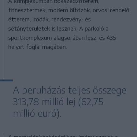
A komplexumban bokszedzőterem,
fitnesztermek, modern öltözők, orvosi rendelő,
étterem, irodák, rendezvény- és
sétányterületek is lesznek. A parkoló a
sportkomplexum alagsorában lesz, és 435
helyet foglal magában.
A beruházás teljes összege
313,78 millió lej (62,75
millió euró).
A megvalósíthatósági tanulmány szerint a