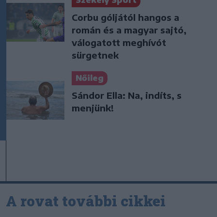
Székely Sport
Corbu góljától hangos a
román és a magyar sajtó,
válogatott meghívót
sürgetnek
Nőileg
Sándor Ella: Na, indíts, s
menjünk!
A rovat további cikkei