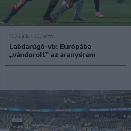
2026. július 20., hétfő
Labdarúgó-vb: Európába
„vándorolt” az aranyérem