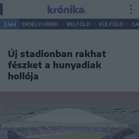
•
•
•
24H
ERDÉLYI HÍREK
BELFÖLD
KÜLFÖLD
G
Új stadionban rakhat
fészket a hunyadiak
hollója