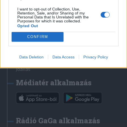
Székelyhon
I want to opt-out of Collection, Use,
Retention, Sale, and/or Sharing of my
Székely Sport
Personal Data that Is Unrelated with the
Purposes for which it was collected.
Liget
Opted Out
Bihari Napló
Erdélyi Napló
CONFIRM
Főtér
Nőileg
Data Deletion
Data Access
Privacy Policy
Rádió GaGa
Jóállás
Médiatér alkalmazás
Rádió GaGa alkalmazás