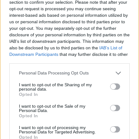
section to confirm your selection. Please note that after your
opt-out request is processed you may continue seeing
interest-based ads based on personal information utilized by
Hasznos
us or personal information disclosed to third parties prior to
your opt-out. You may separately opt-out of the further
Impresszum
disclosure of your personal information by third parties on the
Szerzői jogok
IAB’s list of downstream participants. This information may
also be disclosed by us to third parties on the
IAB’s List of
Adatvédelmi tájékoztató
Downstream Participants
that may further disclose it to other
Cookie-kezelési tájékoztató
third parties.
Hozzászólási szabályzat
Personal Data Processing Opt Outs
Nyomtatott lapjaink archívuma
Médiaajánlat
I want to opt-out of the Sharing of my
personal data.
Opted In
Látogatottsági adatok
I want to opt-out of the Sale of my
Personal Data.
Opted In
Sütibeállítások
I want to opt-out of processing my
Médiatér
Personal Data for Targeted Advertising.
Opted In