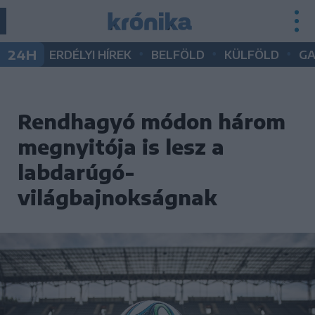
•
•
•
24H
ERDÉLYI HÍREK
BELFÖLD
KÜLFÖLD
G
Rendhagyó módon három
megnyitója is lesz a
labdarúgó-
világbajnokságnak