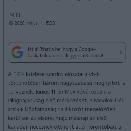
MTI
2026. május 11., 15:28
Itt állíthatja be, hogy a Google-
találatokban elöl legyen a Krónika!
A
FIFA
közlése szerint először a vb-k
történetében három nagyszabású megnyitót is
terveznek. Június 11-én Mexikóvárosban, a
világbajnokság első mérkőzését, a Mexikó–Dél-
afrikai Köztársaság találkozót megelőzően
kerül sor az elsőre, majd másnap az első
kanadai meccsnek otthont adó Torontóban, a