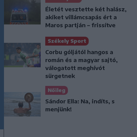
Életét vesztette két halász,
akiket villámcsapás ért a
Maros partján – frissítve
Székely Sport
Corbu góljától hangos a
román és a magyar sajtó,
válogatott meghívót
sürgetnek
Nőileg
Sándor Ella: Na, indíts, s
menjünk!