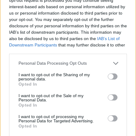
opt-out request is processed you may continue seeing
interest-based ads based on personal information utilized by
us or personal information disclosed to third parties prior to
your opt-out. You may separately opt-out of the further
disclosure of your personal information by third parties on the
IAB’s list of downstream participants. This information may
also be disclosed by us to third parties on the
IAB’s List of
2026. július 22., szerda
Downstream Participants
that may further disclose it to other
Nagyon fontos a mentális
third parties.
felkészülés is. Ilyés Ferenc MKSZ-
Personal Data Processing Opt Outs
elnök a fiatal kézilabdázók
szintugrásáról
I want to opt-out of the Sharing of my
personal data.
Opted In
I want to opt-out of the Sale of my
Personal Data.
Opted In
I want to opt-out of processing my
Personal Data for Targeted Advertising.
Opted In