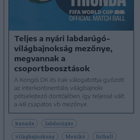
Teljes a nyári labdarúgó-
világbajnokság mezőnye,
megvannak a
csoportbeosztások
A Kongói DK és Irak válogatottja győzött
az interkontinentális világbajnoki
pótselejtező döntőjében, így teljessé vált
a 48 csapatos vb mezőnye.
kanada
labdarúgás
világbajnokság
Mexikó
futball