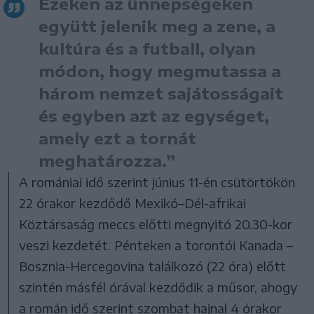
Ezeken az ünnepségeken
együtt jelenik meg a zene, a
kultúra és a futball, olyan
módon, hogy megmutassa a
három nemzet sajátosságait
és egyben azt az egységet,
amely ezt a tornát
meghatározza.”
A romániai idő szerint június 11-én csütörtökön
22 órakor kezdődő Mexikó–Dél-afrikai
Köztársaság meccs előtti megnyitó 20.30-kor
veszi kezdetét. Pénteken a torontói Kanada –
Bosznia-Hercegovina találkozó (22 óra) előtt
szintén másfél órával kezdődik a műsor, ahogy
a román idő szerint szombat hajnal 4 órakor