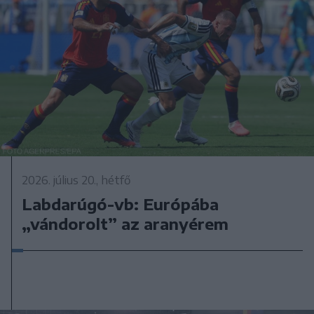
2026. július 20., hétfő
Labdarúgó-vb: Európába
„vándorolt” az aranyérem