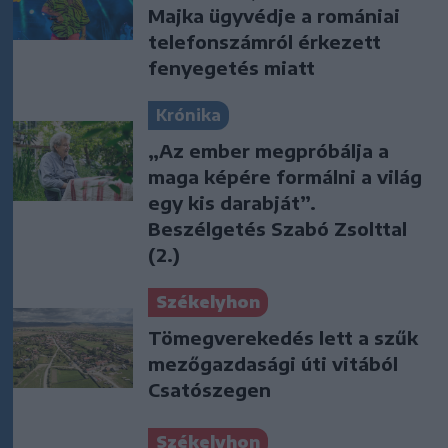
Majka ügyvédje a romániai
telefonszámról érkezett
fenyegetés miatt
Krónika
„Az ember megpróbálja a
maga képére formálni a világ
egy kis darabját”.
Beszélgetés Szabó Zsolttal
(2.)
Székelyhon
Tömegverekedés lett a szűk
mezőgazdasági úti vitából
Csatószegen
Székelyhon