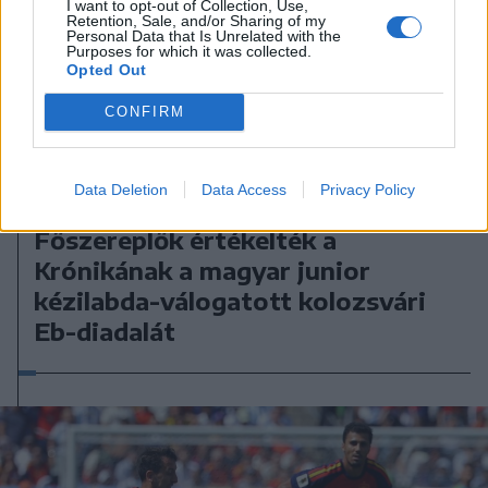
I want to opt-out of Collection, Use,
Retention, Sale, and/or Sharing of my
Personal Data that Is Unrelated with the
Purposes for which it was collected.
Opted Out
CONFIRM
2026. július 20., hétfő
Data Deletion
Data Access
Privacy Policy
„Helyén volt a szívünk”.
Főszereplők értékelték a
Krónikának a magyar junior
kézilabda-válogatott kolozsvári
Eb-diadalát