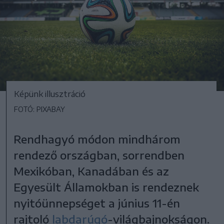
Képünk illusztráció
FOTÓ: PIXABAY
Rendhagyó módon mindhárom
rendező országban, sorrendben
Mexikóban, Kanadában és az
Egyesült Államokban is rendeznek
nyitóünnepséget a június 11-én
rajtoló
labdarúgó
-világbajnokságon.