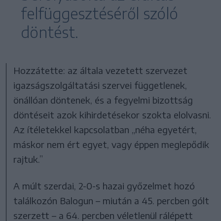
felfüggesztéséről szóló
döntést.
Hozzátette: az általa vezetett szervezet
igazságszolgáltatási szervei függetlenek,
önállóan döntenek, és a fegyelmi bizottság
döntéseit azok kihirdetésekor szokta elolvasni.
Az ítéletekkel kapcsolatban „néha egyetért,
máskor nem ért egyet, vagy éppen meglepődik
rajtuk.”
A múlt szerdai, 2-0-s hazai győzelmet hozó
találkozón Balogun – miután a 45. percben gólt
szerzett – a 64. percben véletlenül rálépett