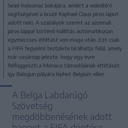
Sead Kolasinac bokájára, amiért a videóbíró
segítségével a brazil Raphael Claus piros lapot
adott neki. A szabályok szerint az azonnali
piros lappal történő kiállítás automatikusan
egymeccses eltiltást von maga után. Ezt csak
a FIFA fegyelmi testülete bírálhatja felül, amely
már vasárnap jelezte, hogy egy évre
felfüggeszti a Monaco támadójának eltiltását,
így Balogun pályára léphet Belgium ellen.
A Belga Labdarúgó
Szövetség
megdöbbenésének adott
hangot a FIFA döntése