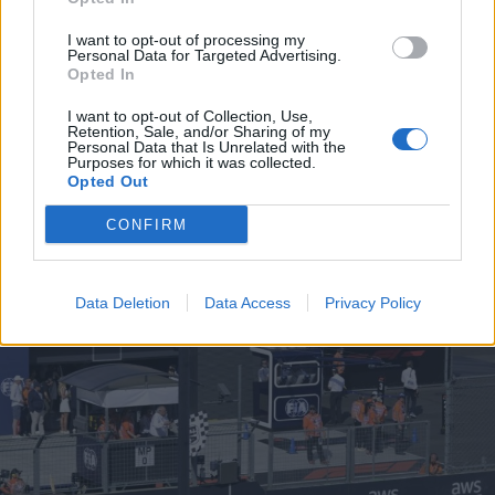
B. Máthé Zsuzsa: Az élet
I want to opt-out of processing my
Personal Data for Targeted Advertising.
„doktoriját” végeztem el az
Opted In
epilepsziámmal
I want to opt-out of Collection, Use,
Retention, Sale, and/or Sharing of my
Personal Data that Is Unrelated with the
Purposes for which it was collected.
Opted Out
CONFIRM
A rovat további cikkei
Data Deletion
Data Access
Privacy Policy