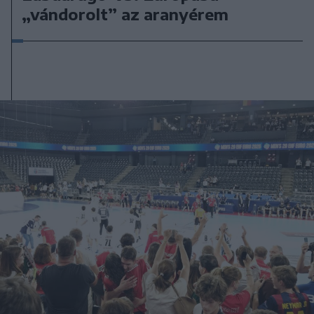
„vándorolt” az aranyérem