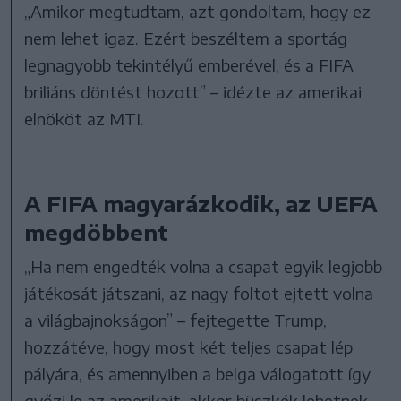
„Amikor megtudtam, azt gondoltam, hogy ez
nem lehet igaz. Ezért beszéltem a sportág
legnagyobb tekintélyű emberével, és a FIFA
briliáns döntést hozott” – idézte az amerikai
elnököt az MTI.
A FIFA magyarázkodik, az UEFA
megdöbbent
„Ha nem engedték volna a csapat egyik legjobb
játékosát játszani, az nagy foltot ejtett volna
a világbajnokságon” – fejtegette Trump,
hozzátéve, hogy most két teljes csapat lép
pályára, és amennyiben a belga válogatott így
győzi le az amerikait, akkor büszkék lehetnek