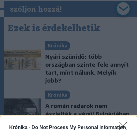
szóljon hozzá!
Ezek is érdekelhetik
Krónika
Nyári szünidő: több
országban szinte fele annyit
tart, mint nálunk. Melyik
jobb?
Krónika
A román radarok nem
észlelték a végül Bulgáriában
felrobbant drónt
Krónika -
Do Not Process My Personal Information