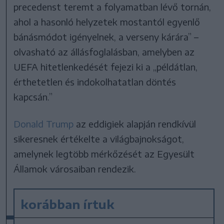
precedenst teremt a folyamatban lévő tornán,
ahol a hasonló helyzetek mostantól egyenlő
bánásmódot igényelnek, a verseny kárára” –
olvasható az állásfoglalásban, amelyben az
UEFA hitetlenkedését fejezi ki a „példátlan,
érthetetlen és indokolhatatlan döntés
kapcsán.”
Donald Trump
az eddigiek alapján rendkívül
sikeresnek értékelte a világbajnokságot,
amelynek legtöbb mérkőzését az Egyesült
Államok városaiban rendezik.
korábban írtuk