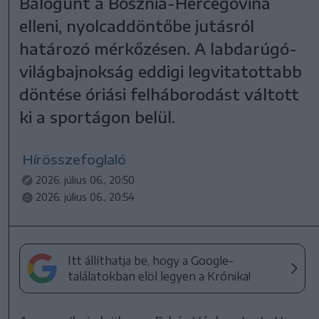
Balogunt a Bosznia-Hercegovina
elleni, nyolcaddöntőbe jutásról
határozó mérkőzésen. A labdarúgó-
világbajnokság eddigi legvitatottabb
döntése óriási felháborodást váltott
ki a sportágon belül.
Hírösszefoglaló
2026. július 06., 20:50
2026. július 06., 20:54
Itt állíthatja be, hogy a Google-
találatokban elöl legyen a Krónika!