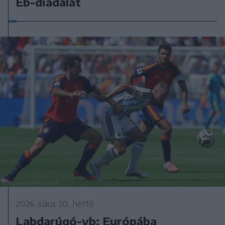
Eb-diadalát
2026. július 20., hétfő
Labdarúgó-vb: Európába