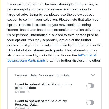
Székelyhon
If you wish to opt-out of the sale, sharing to third parties, or
Baka András elfogadta a
processing of your personal or sensitive information for
targeted advertising by us, please use the below opt-out
felkérést a köztársasági
section to confirm your selection. Please note that after your
elnöki tisztségre
opt-out request is processed you may continue seeing
interest-based ads based on personal information utilized by
Székelyhon
us or personal information disclosed to third parties prior to
your opt-out. You may separately opt-out of the further
Sikeres volt a vízterelés:
disclosure of your personal information by third parties on the
nyolc centiméterrel nőtt a
IAB’s list of downstream participants. This information may
Duna vízszintje
also be disclosed by us to third parties on the
IAB’s List of
Downstream Participants
that may further disclose it to other
Csernavodánál
third parties.
Székely Sport
Personal Data Processing Opt Outs
A gól már összejött, az
I want to opt-out of the Sharing of my
personal data.
áttörés még nem az FK-nak
Opted In
(videóval)
I want to opt-out of the Sale of my
Personal Data.
Nőileg
Opted In