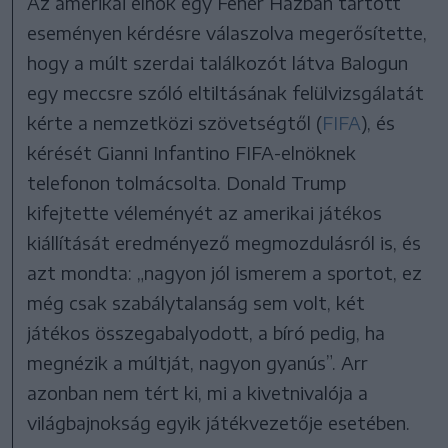
Az amerikai elnök egy Fehér Házban tartott
eseményen kérdésre válaszolva megerősítette,
hogy a múlt szerdai találkozót látva Balogun
egy meccsre szóló eltiltásának felülvizsgálatát
kérte a nemzetközi szövetségtől (
FIFA
), és
kérését Gianni Infantino FIFA-elnöknek
telefonon tolmácsolta. Donald Trump
kifejtette véleményét az amerikai játékos
kiállítását eredményező megmozdulásról is, és
azt mondta: „nagyon jól ismerem a sportot, ez
még csak szabálytalanság sem volt, két
játékos összegabalyodott, a bíró pedig, ha
megnézik a múltját, nagyon gyanús”. Arr
azonban nem tért ki, mi a kivetnivalója a
világbajnokság egyik játékvezetője esetében.