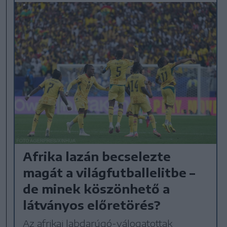
Afrika lazán becselezte
magát a világfutballelitbe –
de minek köszönhető a
látványos előretörés?
Az afrikai labdarúgó-válogatottak