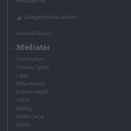
Médiaajánlat
Látogatottsági adatok
Sütibeállítások
Médiatér
Székelyhon
Székely Sport
Liget
Bihari Napló
Erdélyi Napló
Főtér
Nőileg
Rádió GaGa
Jóállás