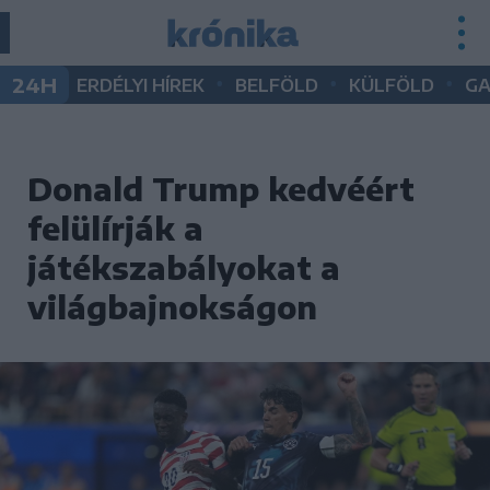
•
•
•
24H
ERDÉLYI HÍREK
BELFÖLD
KÜLFÖLD
G
Donald Trump kedvéért
felülírják a
játékszabályokat a
világbajnokságon