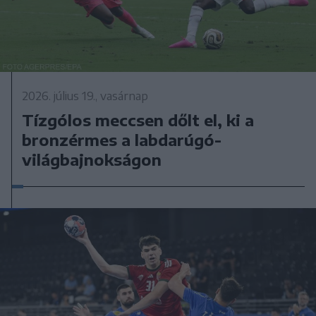
2026. július 19., vasárnap
Tízgólos meccsen dőlt el, ki a
bronzérmes a labdarúgó-
világbajnokságon