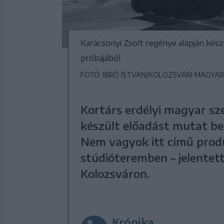
Karácsonyi Zsolt regénye alapján kész
próbájából
FOTÓ: BIRÓ ISTVÁN/KOLOZSVÁRI MAGYAR
Kortárs erdélyi magyar sze
készült előadást mutat be
Nem vagyok itt című prod
stúdióteremben – jelentet
Kolozsváron.
Krónika