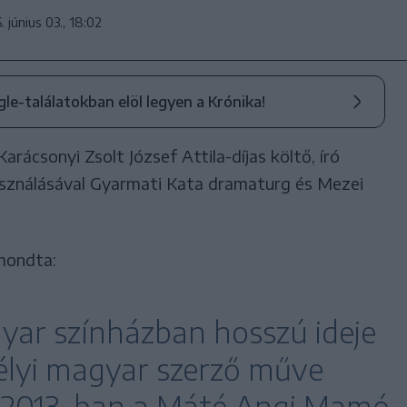
. június 03., 18:02
ogle-találatokban elöl legyen a Krónika!
arácsonyi Zsolt József Attila-díjas költő, író
asználásával Gyarmati Kata dramaturg és Mezei
mondta:
gyar színházban hosszú ideje
élyi magyar szerző műve
. 2013-ban a Máté Angi Mamó