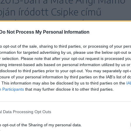
ján íródott Csipke című
t sikert, amit szintén Mezei
Do Not Process My Personal Information
 idézte fel.
to opt-out of the sale, sharing to third parties, or processing of your per
formation for targeted advertising by us, please use the below opt-out s
r selection. Please note that after your opt-out request is processed y
nt a Nem vagyok itt egy rendkívül személyes és
eing interest-based ads based on personal information utilized by us or
disclosed to third parties prior to your opt-out. You may separately opt-
, az előadás a kerítés mögött, az emlékezés
losure of your personal information by third parties on the IAB’s list of
s emlékmaradványok közt bolyongó elméjében és
. This information may also be disclosed by us to third parties on the
IA
nyújt betekintést.
Participants
that may further disclose it to other third parties.
l Data Processing Opt Outs
o opt-out of the Sharing of my personal data.