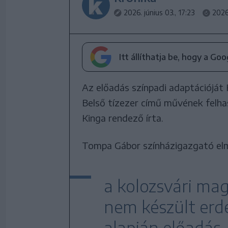
2026. június 03., 17:23
2026
Itt állíthatja be, hogy a Go
Az előadás színpadi adaptációját K
Belső tízezer című művének felh
Kinga rendező írta.
Tompa Gábor színházigazgató el
a kolozsvári ma
nem készült erd
alapján előadás