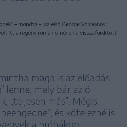
gnek” – mondta –, az első George Volceanov
ok itt a regény román címének a visszafordított
 mintha maga is az előadás
” lenne, mely bár az ő
k, „teljesen más”. Mégis
 beengedné”, és kötelezné is
 vegyek a próbákon.