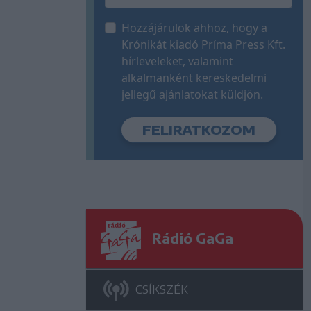
Hozzájárulok ahhoz, hogy a
Krónikát kiadó Príma Press Kft.
hírleveleket, valamint
alkalmanként kereskedelmi
jellegű ajánlatokat küldjön.
Rádió GaGa
CSÍKSZÉK