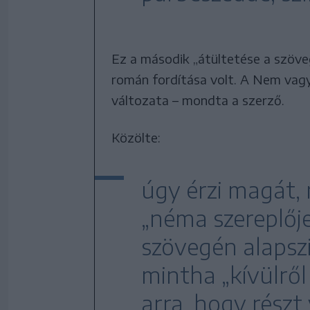
Ez a második „átültetése a szöve
román fordítása volt. A Nem vagy
változata – mondta a szerző.
Közölte:
úgy érzi magát,
„néma szereplője
szövegén alapszi
mintha „kívülről
arra, hogy részt