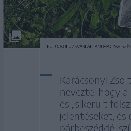
FOTÓ: KOLOZSVÁRI ÁLLAMI MAGYAR SZÍ
Karácsonyi Zsol
nevezte, hogy a
és „sikerült föl
jelentéseket, é
párbeszéddé, szí