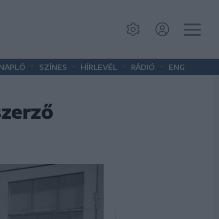
•
•
•
•
 NAPLÓ
SZÍNES
HÍRLEVÉL
RÁDIÓ
ENG
szerző