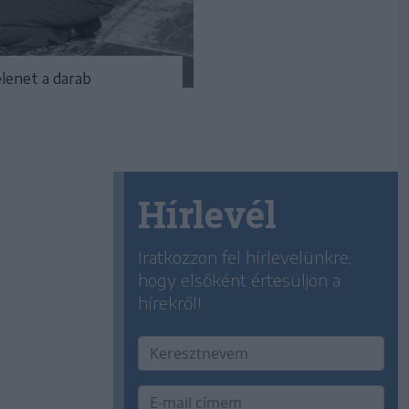
elenet a darab
Hírlevél
Iratkozzon fel hírlevelünkre,
hogy elsőként értesüljön a
hírekről!