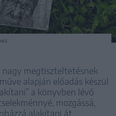
NHÁZ
t nagy megtiszteltetésnek
 műve alapján előadás készül
szakítani” a könyvben lévő
s cselekménnyé, mozgássá,
nházzá alakítani át.