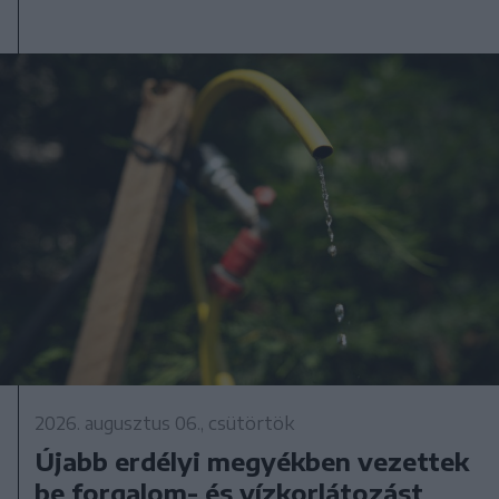
2026. augusztus 06., csütörtök
Újabb erdélyi megyékben vezettek
be forgalom- és vízkorlátozást