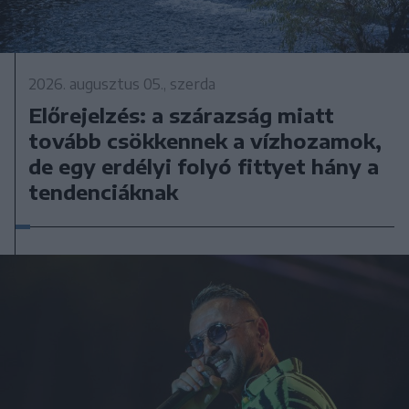
2026. augusztus 05., szerda
Előrejelzés: a szárazság miatt
tovább csökkennek a vízhozamok,
de egy erdélyi folyó fittyet hány a
tendenciáknak