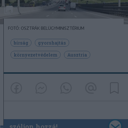
FOTÓ: OSZTRÁK BELÜGYMINISZTÉRIUM
bírság
gyorshajtás
környezetvédelem
Ausztria
szóljon hozzá!