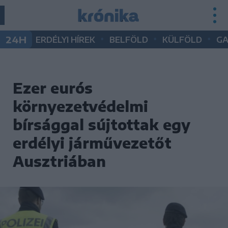
•
•
•
24H
ERDÉLYI HÍREK
BELFÖLD
KÜLFÖLD
G
Ezer eurós
környezetvédelmi
bírsággal sújtottak egy
erdélyi járművezetőt
Ausztriában