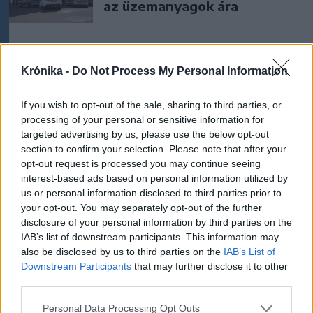
az üzemanyagok ára
Székelyhon
Krónika -
Do Not Process My Personal Information
„Óriási csattanás volt” – így
emlékszik vissza a kedd esti
If you wish to opt-out of the sale, sharing to third parties, or
processing of your personal or sensitive information for
balesetre a csíkszeredai
targeted advertising by us, please use the below opt-out
családfő
section to confirm your selection. Please note that after your
opt-out request is processed you may continue seeing
Székely Sport
interest-based ads based on personal information utilized by
us or personal information disclosed to third parties prior to
Súlyos veszteség, kilenc
your opt-out. You may separately opt-out of the further
hónapra eltiltották a Sepsi
disclosure of your personal information by third parties on the
OSK csapatkapitányát
IAB’s list of downstream participants. This information may
also be disclosed by us to third parties on the
IAB’s List of
Downstream Participants
that may further disclose it to other
Nőileg
third parties.
Sándor Ella: Na, indíts, s
Personal Data Processing Opt Outs