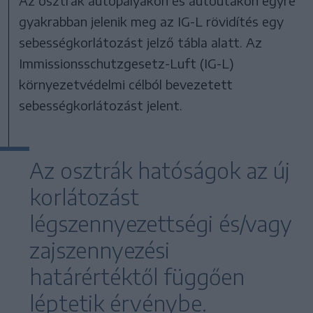
Az osztrák autópályákon és autóutakon egyre
gyakrabban jelenik meg az IG-L rövidítés egy
sebességkorlátozást jelző tábla alatt. Az
Immissionsschutzgesetz-Luft (IG-L)
környezetvédelmi célból bevezetett
sebességkorlátozást jelent.
Az osztrák hatóságok az új
korlátozást
légszennyezettségi és/vagy
zajszennyezési
határértéktől függően
léptetik érvénybe.