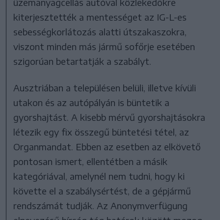
üzemanyagcellás autóval közlekedőkre
kiterjesztették a mentességet az IG-L-es
sebességkorlátozás alatti útszakaszokra,
viszont minden más jármű sofőrje esetében
szigorúan betartatják a szabályt.
Ausztriában a településen belüli, illetve kívüli
utakon és az autópályán is büntetik a
gyorshajtást. A kisebb mérvű gyorshajtásokra
létezik egy fix összegű büntetési tétel, az
Organmandat. Ebben az esetben az elkövető
pontosan ismert, ellentétben a másik
kategóriával, amelynél nem tudni, hogy ki
követte el a szabálysértést, de a gépjármű
rendszámát tudják. Az Anonymverfügung