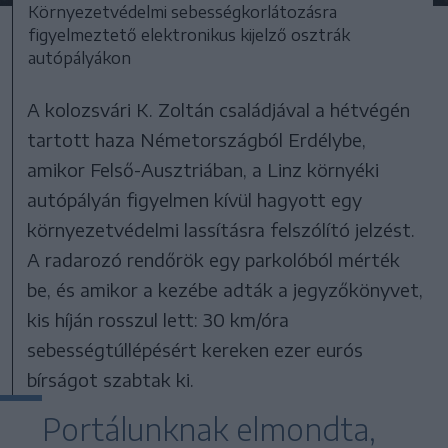
Környezetvédelmi sebességkorlátozásra
figyelmeztető elektronikus kijelző osztrák
autópályákon
A kolozsvári K. Zoltán családjával a hétvégén
tartott haza Németországból Erdélybe,
amikor Felső-Ausztriában, a Linz környéki
autópályán figyelmen kívül hagyott egy
környezetvédelmi lassításra felszólító jelzést.
A radarozó rendőrök egy parkolóból mérték
be, és amikor a kezébe adták a jegyzőkönyvet,
kis híján rosszul lett: 30 km/óra
sebességtúllépésért kereken ezer eurós
bírságot szabtak ki.
Portálunknak elmondta,