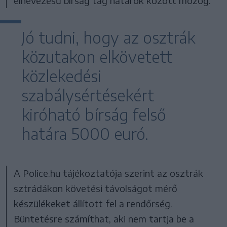
elnevezésű bírság tág határok között mozog.
Jó tudni, hogy az osztrák
közutakon elkövetett
közlekedési
szabálysértésekért
kiróható bírság felső
határa 5000 euró.
A Police.hu tájékoztatója szerint az osztrák
sztrádákon követési távolságot mérő
készülékeket állított fel a rendőrség.
Büntetésre számíthat, aki nem tartja be a