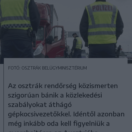
FOTÓ: OSZTRÁK BELÜGYMINISZTÉRIUM
Az osztrák rendőrség közismerten
szigorúan bánik a közlekedési
szabályokat áthágó
gépkocsivezetőkkel. Idéntől azonban
még inkább oda kell figyelniük a