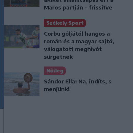
Maros partján – frissítve
Székely Sport
Corbu góljától hangos a
román és a magyar sajtó,
válogatott meghívót
sürgetnek
Nőileg
Sándor Ella: Na, indíts, s
menjünk!