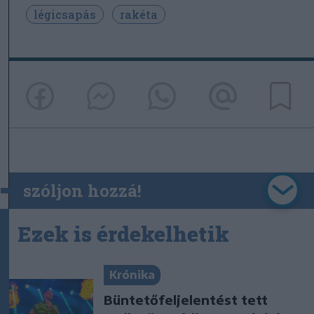
légicsapás
rakéta
szóljon hozzá!
Ezek is érdekelhetik
Krónika
Büntetőfeljelentést tett