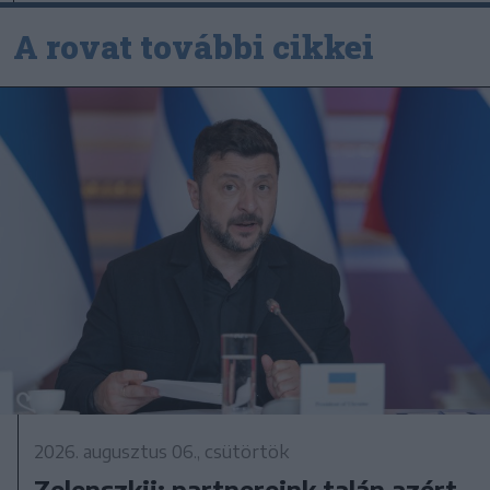
A rovat további cikkei
2026. augusztus 06., csütörtök
Zelenszkij: partnereink talán azért