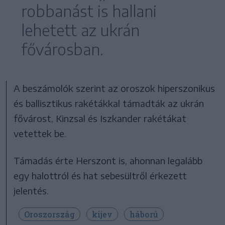
robbanást is hallani
lehetett az ukrán
fővárosban.
A beszámolók szerint az oroszok hiperszonikus
és ballisztikus rakétákkal támadták az ukrán
fővárost, Kinzsal és Iszkander rakétákat
vetettek be.
Támadás érte Herszont is, ahonnan legalább
egy halottról és hat sebesültről érkezett
jelentés.
Oroszország
kijev
háború