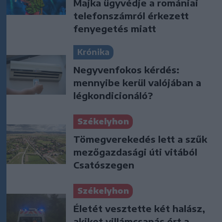
Majka ügyvédje a romániai
telefonszámról érkezett
fenyegetés miatt
Krónika
Negyvenfokos kérdés:
mennyibe kerül valójában a
légkondicionáló?
Székelyhon
Tömegverekedés lett a szűk
mezőgazdasági úti vitából
Csatószegen
Székelyhon
Életét vesztette két halász,
akiket villámcsapás ért a