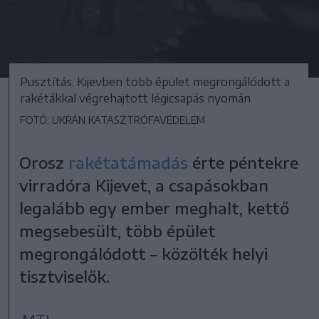
Pusztítás. Kijevben több épület megrongálódott a
rakétákkal végrehajtott légicsapás nyomán
FOTÓ: UKRÁN KATASZTRÓFAVÉDELEM
Orosz
rakétatámadás
érte péntekre
virradóra Kijevet, a csapásokban
legalább egy ember meghalt, kettő
megsebesült, több épület
megrongálódott – közölték helyi
tisztviselők.
MTI