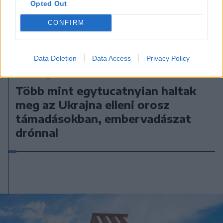
Opted Out
CONFIRM
Data Deletion
Data Access
Privacy Policy
2026. augusztus 05., szerda
Több mint egytucatnyian haltak
meg az Ukrajna elleni orosz
támadásokban, embervadászat
drónnal