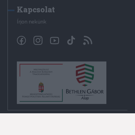
Kapcsolat
Írjon nekünk
© Krónika.ro 2009-2026
Minden jog fenntartva!