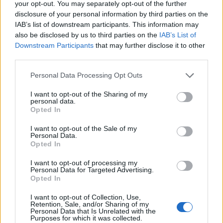
your opt-out. You may separately opt-out of the further
disclosure of your personal information by third parties on the
IAB’s list of downstream participants. This information may
also be disclosed by us to third parties on the
IAB’s List of
Downstream Participants
that may further disclose it to other
2026. augusztus 05., szerda
third parties.
A közösségi médiában terjedő fél-
Personal Data Processing Opt Outs
és álinformációk vezettek a ceutai
migránsrohamhoz
I want to opt-out of the Sharing of my
personal data.
Opted In
I want to opt-out of the Sale of my
Personal Data.
Opted In
I want to opt-out of processing my
Personal Data for Targeted Advertising.
Opted In
I want to opt-out of Collection, Use,
Retention, Sale, and/or Sharing of my
Personal Data that Is Unrelated with the
Purposes for which it was collected.