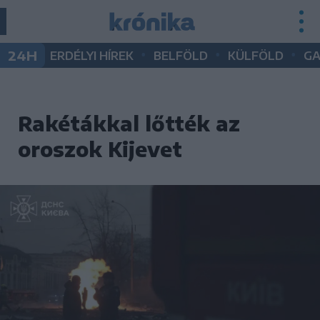
•
•
•
24H
ERDÉLYI HÍREK
BELFÖLD
KÜLFÖLD
G
Rakétákkal lőtték az
oroszok Kijevet