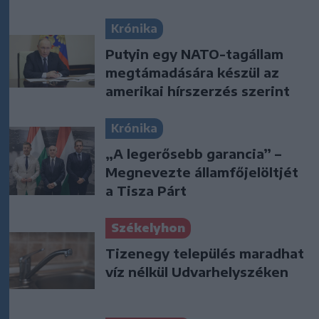
Krónika
Putyin egy NATO-tagállam
megtámadására készül az
amerikai hírszerzés szerint
Krónika
„A legerősebb garancia” –
Megnevezte államfőjelöltjét
a Tisza Párt
Székelyhon
Tizenegy település maradhat
víz nélkül Udvarhelyszéken