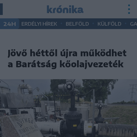
•
•
•
24H
ERDÉLYI HÍREK
BELFÖLD
KÜLFÖLD
G
Jövő héttől újra működhet
a Barátság kőolajvezeték