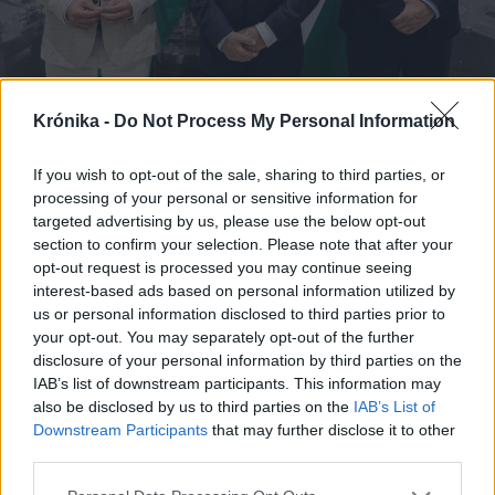
Krónika -
Do Not Process My Personal Information
2026. augusztus 08., szombat
„A legerősebb garancia” –
If you wish to opt-out of the sale, sharing to third parties, or
processing of your personal or sensitive information for
Megnevezte államfőjelöltjét a
targeted advertising by us, please use the below opt-out
Tisza Párt
section to confirm your selection. Please note that after your
opt-out request is processed you may continue seeing
interest-based ads based on personal information utilized by
us or personal information disclosed to third parties prior to
your opt-out. You may separately opt-out of the further
disclosure of your personal information by third parties on the
IAB’s list of downstream participants. This information may
also be disclosed by us to third parties on the
IAB’s List of
Downstream Participants
that may further disclose it to other
third parties.