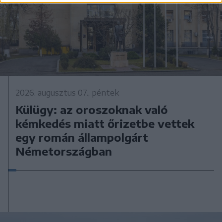
2026. augusztus 07., péntek
Külügy: az oroszoknak való
kémkedés miatt őrizetbe vettek
egy román állampolgárt
Németországban