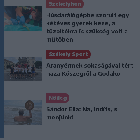
Székelyhon
Húsdarálógépbe szorult egy
kétéves gyerek keze, a
tűzoltókra is szükség volt a
műtőben
Székely Sport
Aranyérmek sokaságával tért
haza Kőszegről a Godako
Nőileg
Sándor Ella: Na, indíts, s
menjünk!