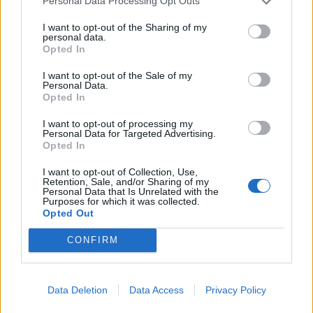
Personal Data Processing Opt Outs
I want to opt-out of the Sharing of my
personal data.
Opted In
I want to opt-out of the Sale of my
Personal Data.
Opted In
2026. augusztus 08., szombat
Putyin egy NATO-tagállam
I want to opt-out of processing my
Personal Data for Targeted Advertising.
megtámadására készül az amerikai
Opted In
hírszerzés szerint
I want to opt-out of Collection, Use,
Retention, Sale, and/or Sharing of my
Personal Data that Is Unrelated with the
Purposes for which it was collected.
Opted Out
CONFIRM
Data Deletion
Data Access
Privacy Policy