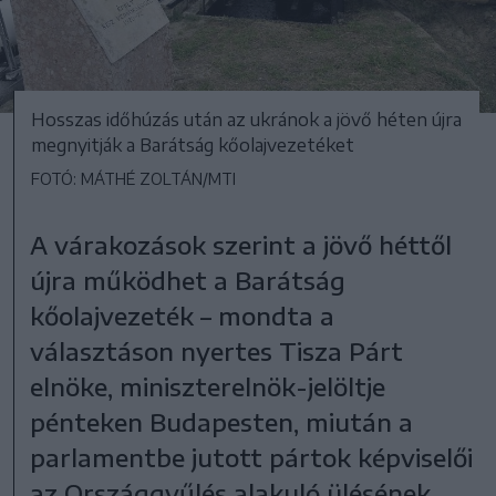
Hosszas időhúzás után az ukránok a jövő héten újra
megnyitják a Barátság kőolajvezetéket
FOTÓ: MÁTHÉ ZOLTÁN/MTI
A várakozások szerint a jövő héttől
újra működhet a Barátság
kőolajvezeték – mondta a
választáson nyertes Tisza Párt
elnöke, miniszterelnök-jelöltje
pénteken Budapesten, miután a
parlamentbe jutott pártok képviselői
az Országgyűlés alakuló ülésének