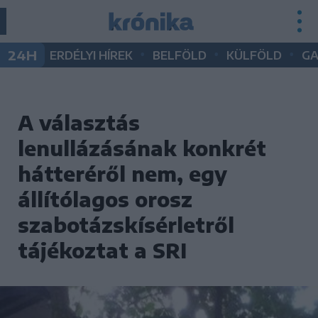
•
•
•
24H
ERDÉLYI HÍREK
BELFÖLD
KÜLFÖLD
G
A választás
lenullázásának konkrét
hátteréről nem, egy
állítólagos orosz
szabotázskísérletről
tájékoztat a SRI