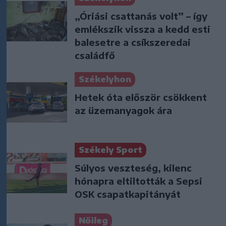
„Óriási csattanás volt” – így
emlékszik vissza a kedd esti
balesetre a csíkszeredai
családfő
Székelyhon
Hetek óta először csökkent
az üzemanyagok ára
Székely Sport
Súlyos veszteség, kilenc
hónapra eltiltották a Sepsi
OSK csapatkapitányát
Nőileg