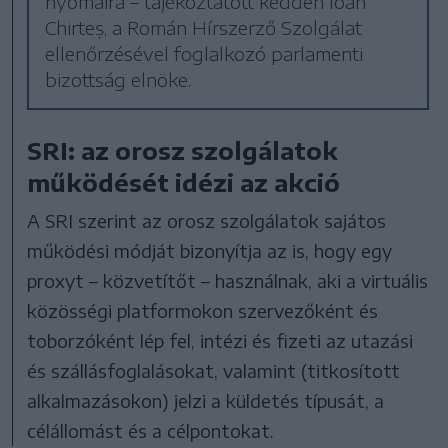
nyomaira – tájékoztatott kedden Ioan
Chirteș, a Román Hírszerző Szolgálat
ellenőrzésével foglalkozó parlamenti
bizottság elnöke.
SRI: az orosz szolgálatok
működését idézi az akció
A SRI szerint az orosz szolgálatok sajátos
működési módját bizonyítja az is, hogy egy
proxyt – közvetítőt – használnak, aki a virtuális
közösségi platformokon szervezőként és
toborzóként lép fel, intézi és fizeti az utazási
és szállásfoglalásokat, valamint (titkosított
alkalmazásokon) jelzi a küldetés típusát, a
célállomást és a célpontokat.