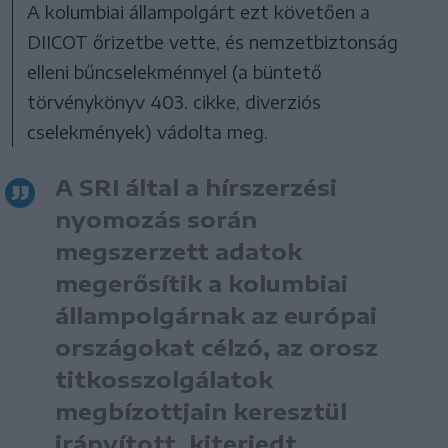
A kolumbiai állampolgárt ezt követően a
DIICOT őrizetbe vette, és nemzetbiztonság
elleni bűncselekménnyel (a büntető
törvénykönyv 403. cikke, diverziós
cselekmények) vádolta meg.
A SRI által a hírszerzési
nyomozás során
megszerzett adatok
megerősítik a kolumbiai
állampolgárnak az európai
országokat célzó, az orosz
titkosszolgálatok
megbízottjain keresztül
irányított, kiterjedt