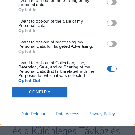
I want to opt-out of the Sharing of my
szolgáltatott információk
personal data.
Opted In
kapcsán
I want to opt-out of the Sale of my
Personal Data.
Mint arról beszámoltunk, a taláros testület
Opted In
december 6-án érvénytelenítette az első
I want to opt-out of processing my
elnökválasztási forduló eredményét, és úgy
Personal Data for Targeted Advertising.
Opted In
döntött, hogy elölről kell kezdeni a teljes
választási folyamatot.
I want to opt-out of Collection, Use,
Retention, Sale, and/or Sharing of my
Personal Data that Is Unrelated with the
Purposes for which it was collected.
Opted Out
A testület közlése szerint
CONFIRM
határozatát a SRI, a
Külügyi Hírszerző Szolgálat
Data Deletion
Data Access
Privacy Policy
(SIE), a belügyminisztérium
és a Különleges Távközlési