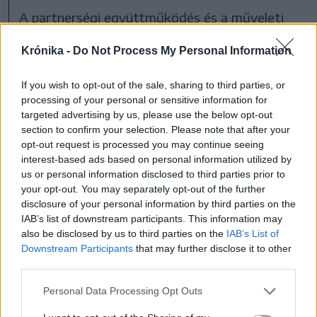
A partnerségi együttműködés és a műveleti
rugalmasság lehetővé tette a SRI számára,
Krónika -
Do Not Process My Personal Information
hogy proaktívan lépjen fel ebben a helyzetben,
miközben intézményközi megelőző
If you wish to opt-out of the sale, sharing to third parties, or
processing of your personal or sensitive information for
intézkedéseket hozott: kockázati mutatókat
targeted advertising by us, please use the below opt-out
állapított meg a román határon való átjutásra
section to confirm your selection. Please note that after your
vonatkozóan, felgyorsította az
opt-out request is processed you may continue seeing
interest-based ads based on personal information utilized by
információcserét, közös csapatokat hozott
us or personal information disclosed to third parties prior to
létre és valós időben kapcsolatot állapított
your opt-out. You may separately opt-out of the further
disclosure of your personal information by third parties on the
meg a támadó intézkedések között” – áll a SRI
IAB’s list of downstream participants. This information may
közleményében.
also be disclosed by us to third parties on the
IAB’s List of
Downstream Participants
that may further disclose it to other
third parties.
{K3}
Personal Data Processing Opt Outs
Kérdések a SRI által