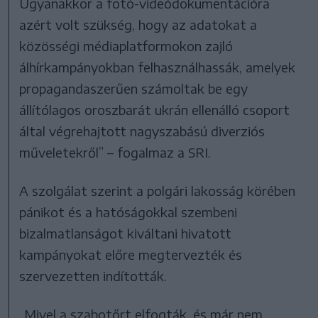
Ugyanakkor a fotó-videódokumentációra
azért volt szükség, hogy az adatokat a
közösségi médiaplatformokon zajló
álhírkampányokban felhasználhassák, amelyek
propagandaszerűen számoltak be egy
állítólagos oroszbarát ukrán ellenálló csoport
által végrehajtott nagyszabású diverziós
műveletekről” – fogalmaz a SRI.
A szolgálat szerint a polgári lakosság körében
pánikot és a hatóságokkal szembeni
bizalmatlanságot kiváltani hivatott
kampányokat előre megtervezték és
szervezetten indították.
„Mivel a szabotőrt elfogták, és már nem