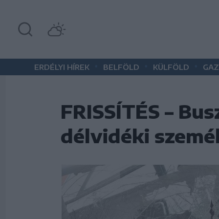
•
•
•
ERDÉLYI HÍREK
BELFÖLD
KÜLFÖLD
GAZ
FRISSÍTÉS – Bus
délvidéki szemé