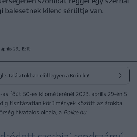
térségében szombat reggel egy szerbai
balesetnek kilenc sérültje van.
április 29., 15:16
ogle-találatokban elöl legyen a Krónika!
-as főút 50-es kilométerénél 2023. április 29-én 5
ddig tisztázatlan körülmények között az árokba
rség hivatalos oldala, a
Police.hu.
odródott szerbiai rendszámú