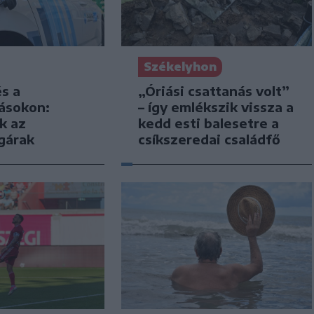
Székelyhon
s a
„Óriási csattanás volt”
másokon:
– így emlékszik vissza a
k az
kedd esti balesetre a
gárak
csíkszeredai családfő