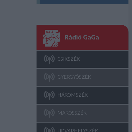
Rádió GaGa
CSÍKSZÉK
GYERGYÓSZÉK
HÁROMSZÉK
MAROSSZÉK
UDVARHELYSZÉK