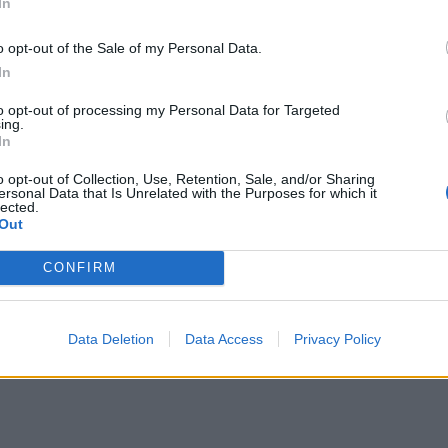
In
is Kórházba szállították. Az utasok többségét,
en egy környékbeli közösségi házban helyezték el.
o opt-out of the Sale of my Personal Data.
In
to opt-out of processing my Personal Data for Targeted
ing.
In
a szombat reggel Kiskunhalasnál történt a
o opt-out of Collection, Use, Retention, Sale, and/or Sharing
ersonal Data that Is Unrelated with the Purposes for which it
lected.
orult egy busz az 53-ason főúton – közölte a
Out
kapitányság szombat délben a police.hu-n. Az
ki mentés, így ismét teljes szélességében
CONFIRM
Data Deletion
Data Access
Privacy Policy