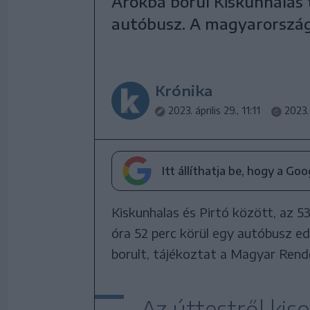
Árokba borul Kiskunhalas 
autóbusz. A magyarországi 
Krónika
2023. április 29., 11:11
2023. 
Itt állíthatja be, hogy a Go
Kiskunhalas és Pirtó között, az 53
óra 52 perc körül egy autóbusz e
borult, tájékoztat a Magyar Rendő
Az úttestről kis