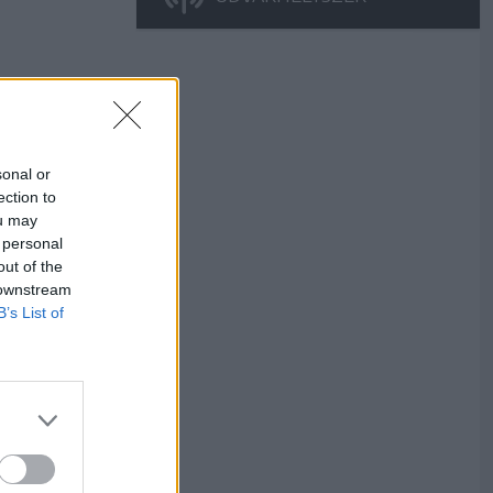
sonal or
ection to
ou may
 personal
out of the
 downstream
B’s List of