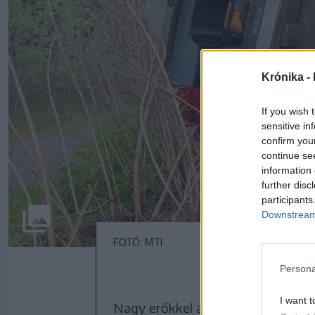
Krónika -
If you wish 
sensitive in
confirm you
continue se
information 
further disc
participants
Downstream 
FOTÓ: MTI
Persona
I want t
Nagy erőkkel a helyszínre érkeze