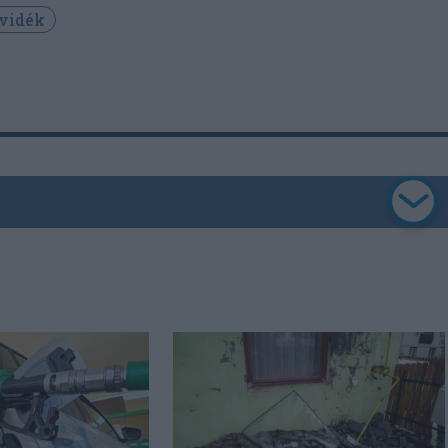
vidék