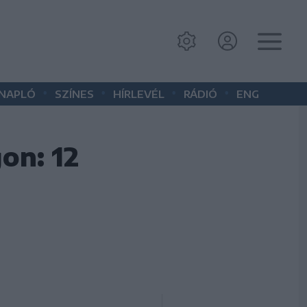
•
•
•
•
 NAPLÓ
SZÍNES
HÍRLEVÉL
RÁDIÓ
ENG
on: 12