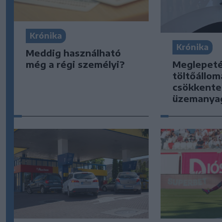
Krónika
Krónika
Meddig használható
Meglepeté
még a régi személyi?
töltőállo
csökkente
üzemanya