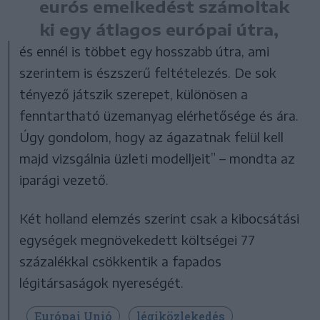
eurós emelkedést számoltak
ki egy átlagos európai útra,
és ennél is többet egy hosszabb útra, ami
szerintem is észszerű feltételezés. De sok
tényező játszik szerepet, különösen a
fenntartható üzemanyag elérhetősége és ára.
Úgy gondolom, hogy az ágazatnak felül kell
majd vizsgálnia üzleti modelljeit” – mondta az
iparági vezető.
Két holland elemzés szerint csak a kibocsátási
egységek megnövekedett költségei 77
százalékkal csökkentik a fapados
légitársaságok nyereségét.
Európai Unió
légiközlekedés