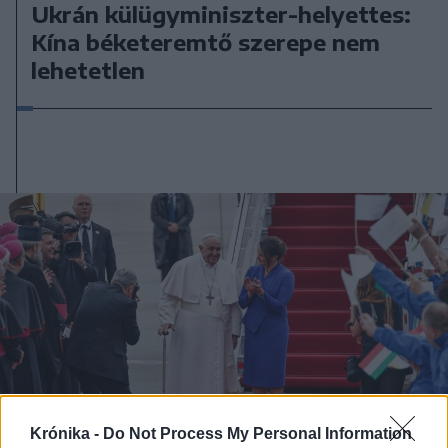
Ukrán külügyminiszter-helyettes:
Kína béketeremtő szerepe nem
lehetetlen
Krónika -
Do Not Process My Personal Information