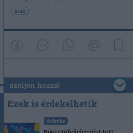
árak
szóljon hozzá!
Ezek is érdekelhetik
Krónika
Büntetőfeljelentést tett