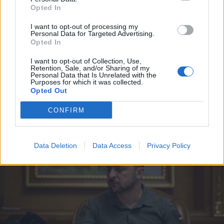
Opted In
I want to opt-out of processing my
2023. április 30., vasárnap
Personal Data for Targeted Advertising.
Opted In
Egyetlen cél, a gép felé halad az
ember – ennek veszélyére hívta fel
I want to opt-out of Collection, Use,
Retention, Sale, and/or Sharing of my
a figyelmet a szentatya
Personal Data that Is Unrelated with the
Purposes for which it was collected.
Budapesten
Opted Out
CONFIRM
Data Deletion
Data Access
Privacy Policy