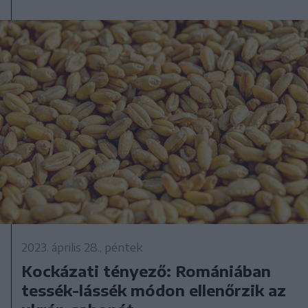
2023. április 28., péntek
Kockázati tényező: Romániában
tessék-lássék módon ellenőrzik az