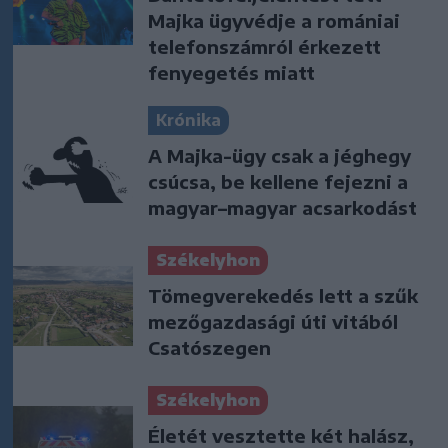
Majka ügyvédje a romániai
telefonszámról érkezett
fenyegetés miatt
Krónika
A Majka-ügy csak a jéghegy
csúcsa, be kellene fejezni a
magyar–magyar acsarkodást
Székelyhon
Tömegverekedés lett a szűk
mezőgazdasági úti vitából
Csatószegen
Székelyhon
Életét vesztette két halász,