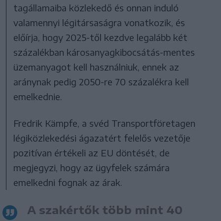
tagállamaiba közlekedő és onnan induló
valamennyi légitársaságra vonatkozik, és
előírja, hogy 2025-től kezdve legalább két
százalékban károsanyagkibocsátás-mentes
üzemanyagot kell használniuk, ennek az
aránynak pedig 2050-re 70 százalékra kell
emelkednie.
Fredrik Kämpfe, a svéd Transportföretagen
légiközlekedési ágazatért felelős vezetője
pozitívan értékeli az EU döntését, de
megjegyzi, hogy az ügyfelek számára
emelkedni fognak az árak.
A szakértők több mint 40