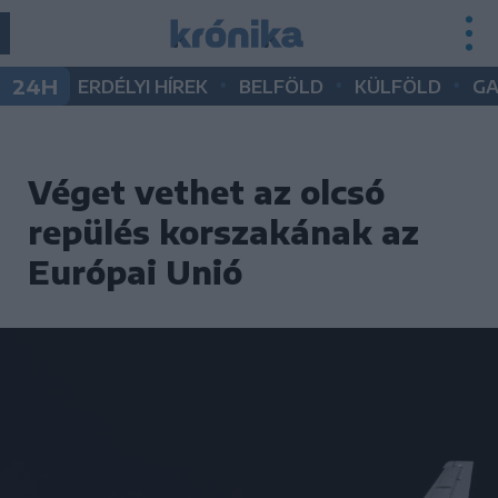
•
•
•
24H
ERDÉLYI HÍREK
BELFÖLD
KÜLFÖLD
G
Véget vethet az olcsó
repülés korszakának az
Európai Unió