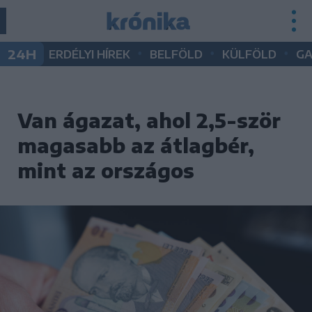
•
•
•
24H
ERDÉLYI HÍREK
BELFÖLD
KÜLFÖLD
G
Van ágazat, ahol 2,5-ször
magasabb az átlagbér,
mint az országos