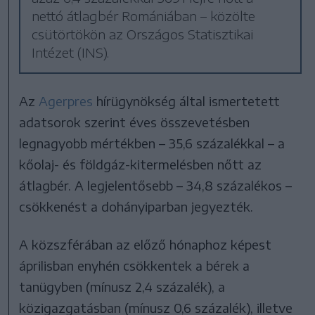
nettó átlagbér Romániában – közölte
csütörtökön az Országos Statisztikai
Intézet (INS).
Az
Agerpres
hírügynökség által ismertetett
adatsorok szerint éves összevetésben
legnagyobb mértékben – 35,6 százalékkal – a
kőolaj- és földgáz-kitermelésben nőtt az
átlagbér. A legjelentősebb – 34,8 százalékos –
csökkenést a dohányiparban jegyezték.
A közszférában az előző hónaphoz képest
áprilisban enyhén csökkentek a bérek a
tanügyben (mínusz 2,4 százalék), a
közigazgatásban (mínusz 0,6 százalék), illetve