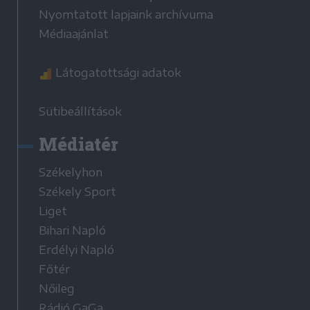
Nyomtatott lapjaink archívuma
Médiaajánlat
Látogatottsági adatok
Sütibeállítások
Médiatér
Székelyhon
Székely Sport
Liget
Bihari Napló
Erdélyi Napló
Főtér
Nőileg
Rádió GaGa