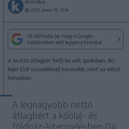
Krónika
2025. június 13., 11:34
Itt állíthatja be, hogy a Google-
találatokban elöl legyen a Krónika!
A bruttó átlagbér 9415 lej volt áprilisban, 80
lejjel (0,8 százalékkal) kevesebb, mint az előző
hónapban.
A legnagyobb nettó
átlagbért a kőolaj- és
földgáz-kitermelésben (14