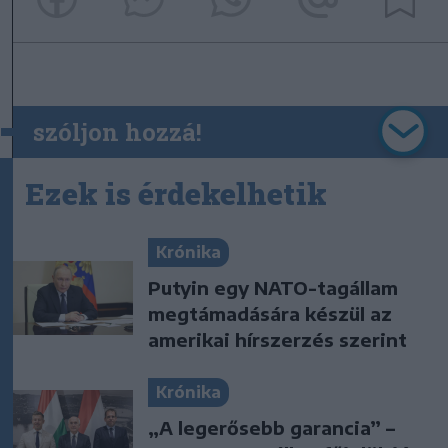
szóljon hozzá!
Ezek is érdekelhetik
Krónika
Putyin egy NATO-tagállam
megtámadására készül az
amerikai hírszerzés szerint
Krónika
„A legerősebb garancia” –