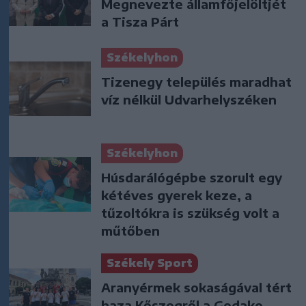
Megnevezte államfőjelöltjét
a Tisza Párt
Székelyhon
Tizenegy település maradhat
víz nélkül Udvarhelyszéken
Székelyhon
Húsdarálógépbe szorult egy
kétéves gyerek keze, a
tűzoltókra is szükség volt a
műtőben
Székely Sport
Aranyérmek sokaságával tért
haza Kőszegről a Godako