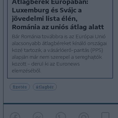
Átlagbérek Európában:
Luxemburg és Svájc a
jövedelmi lista élén,
Románia az uniós átlag alatt
Bár Románia továbbra is az Európai Unió
alacsonyabb átlagbéreket kínáló országai
közé tartozik, a vásárlóerő-paritás (PPS)
alapján már nem szerepel a sereghajtók
között – derül ki az Euronews
elemzéséből.
fizetés
átlagbér