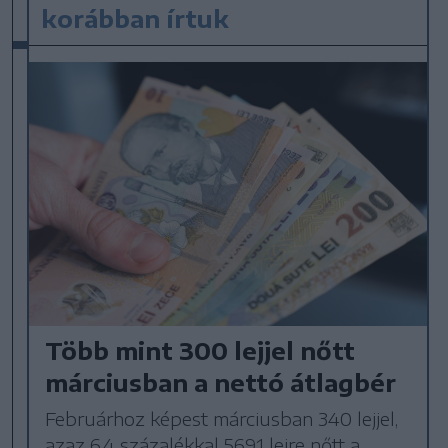
korábban írtuk
Több mint 300 lejjel nőtt
márciusban a nettó átlagbér
Februárhoz képest márciusban 340 lejjel,
azaz 6,4 százalékkal 5691 lejre nőtt a