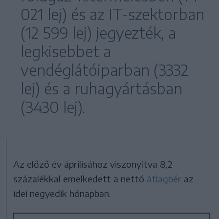
021 lej) és az IT-szektorban
(12 599 lej) jegyezték, a
legkisebbet a
vendéglátóiparban (3332
lej) és a ruhagyártásban
(3430 lej).
Az előző év áprilisához viszonyítva 8,2
százalékkal emelkedett a nettó
átlagbér
az
idei negyedik hónapban.