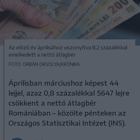
Az előző év áprilisához viszonyítva 8,2 százalékkal
emelkedett a nettó átlagbér
FOTÓ: ORBÁN ORSOLYA/KRÓNIKA
Áprilisban márciushoz képest 44
lejjel, azaz 0,8 százalékkal 5647 lejre
csökkent a nettó átlagbér
Romániában – közölte pénteken az
Országos Statisztikai Intézet (INS).