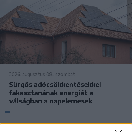
2026. augusztus 08., szombat
Sürgős adócsökkentésekkel
fakasztanának energiát a
válságban a napelemesek