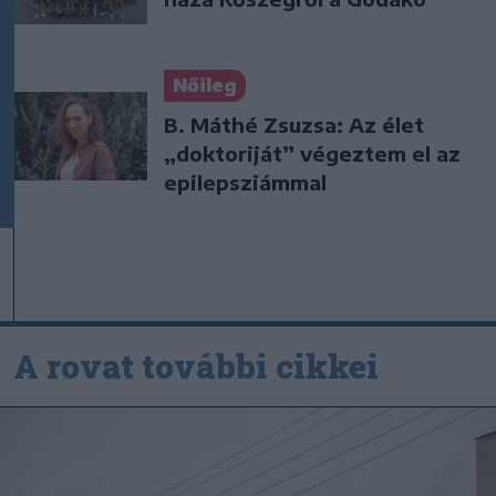
Nőileg
B. Máthé Zsuzsa: Az élet
„doktoriját” végeztem el az
epilepsziámmal
A rovat további cikkei