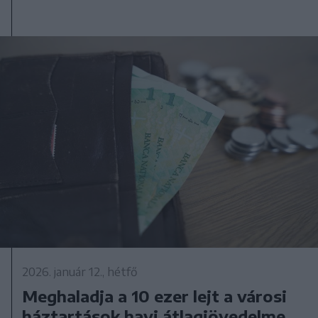
2026. január 12., hétfő
Meghaladja a 10 ezer lejt a városi
háztartások havi átlagjövedelme