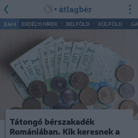
• átlagbér
•
•
•
24H
ERDÉLYI HÍREK
BELFÖLD
KÜLFÖLD
G
Tátongó bérszakadék
Romániában. Kik keresnek a