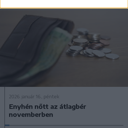
2026. január 16., péntek
Enyhén nőtt az átlagbér
novemberben