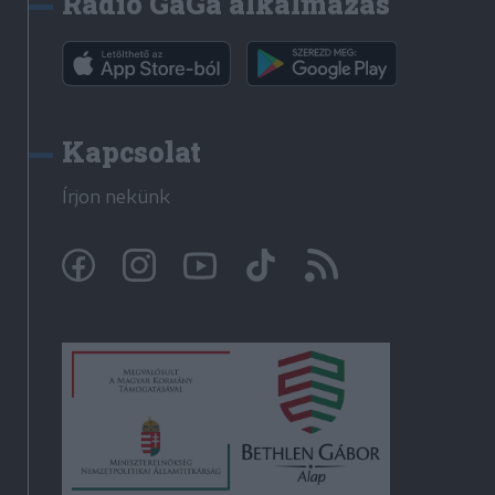
Rádió GaGa alkalmazás
Kapcsolat
Írjon nekünk