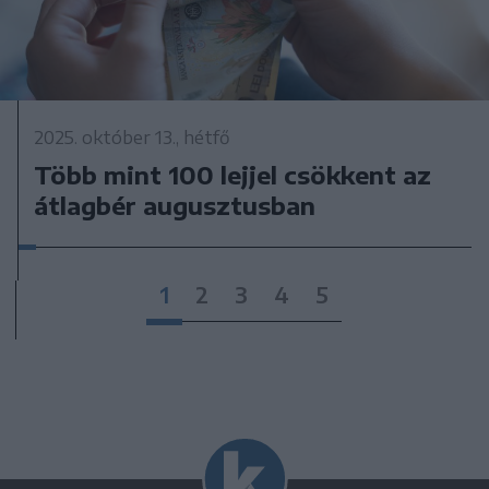
2025. október 13., hétfő
Több mint 100 lejjel csökkent az
átlagbér augusztusban
1
2
3
4
5