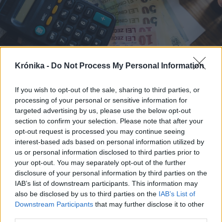
Krónika -
Do Not Process My Personal Information
If you wish to opt-out of the sale, sharing to third parties, or
processing of your personal or sensitive information for
targeted advertising by us, please use the below opt-out
section to confirm your selection. Please note that after your
opt-out request is processed you may continue seeing
2026. március 10., kedd
interest-based ads based on personal information utilized by
us or personal information disclosed to third parties prior to
Nyilvános a 2026-os állami
your opt-out. You may separately opt-out of the further
költségvetés tervezete, de a PSD
disclosure of your personal information by third parties on the
még mindig köti az ebet a karóhoz
IAB’s list of downstream participants. This information may
also be disclosed by us to third parties on the
IAB’s List of
Downstream Participants
that may further disclose it to other
third parties.