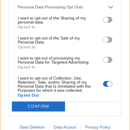
Personal Data Processing Opt Outs
I want to opt-out of the Sharing of my
personal data.
Opted In
I want to opt-out of the Sale of my
Personal Data.
Opted In
I want to opt-out of processing my
Personal Data for Targeted Advertising.
Opted In
I want to opt-out of Collection, Use,
Retention, Sale, and/or Sharing of my
Personal Data that Is Unrelated with the
Purposes for which it was collected.
2026. február 12., csütörtök
Opted Out
A hivatalos adatok szerint nőtt a
CONFIRM
nettó átlagbér
Data Deletion
Data Access
Privacy Policy