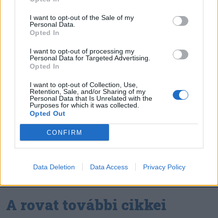
Székely Sport
I want to opt-out of the Sale of my
Personal Data.
A gól már összejött, az
Opted In
áttörés még nem az FK-nak
I want to opt-out of processing my
(videóval)
Personal Data for Targeted Advertising.
Opted In
Nőileg
I want to opt-out of Collection, Use,
Retention, Sale, and/or Sharing of my
B. Máthé Zsuzsa: Az élet
Personal Data that Is Unrelated with the
Purposes for which it was collected.
„doktoriját” végeztem el az
Opted Out
epilepsziámmal
CONFIRM
Data Deletion
Data Access
Privacy Policy
A rovat további cikkei