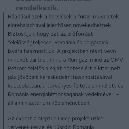
rendelkezik.
Ráadásul ezek a becslések a fúrási műveletek
előrehaladtával jelentősen növekedhetnek.
Biztosítjuk, hogy ezt az erőforrást
felelősségteljesen, Románia és polgáraink
javára hasznosítjuk. A projektben részt vevő
mindkét partner, mind a Romgaz, mind az OMV
Petrom felelős a saját döntéseiért a kitermelt
gáz jövőbeni kereskedelmi hasznosításával
kapcsolatban, a törvényes feltételek mellett és
Románia energiabiztonságának védelmével” –
áll a minisztérium közleményében.
Az export a Neptun Deep projekt üzleti
tervének része, és tükrözi Románia