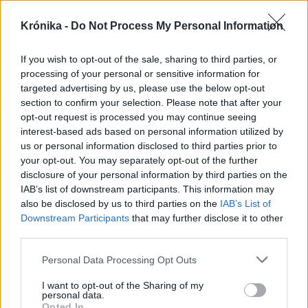
Krónika
Krónika -
Do Not Process My Personal Information
A román radarok nem
If you wish to opt-out of the sale, sharing to third parties, or
észlelték a végül Bulgáriában
processing of your personal or sensitive information for
felrobbant drónt
targeted advertising by us, please use the below opt-out
section to confirm your selection. Please note that after your
opt-out request is processed you may continue seeing
Székelyhon
interest-based ads based on personal information utilized by
Vaddisznó szaladt le a
us or personal information disclosed to third parties prior to
budapesti metróba, felszállt
your opt-out. You may separately opt-out of the further
disclosure of your personal information by third parties on the
az egyik kocsira, majd
IAB’s list of downstream participants. This information may
kilőtték – videóval
also be disclosed by us to third parties on the
IAB’s List of
Downstream Participants
that may further disclose it to other
Székelyhon
third parties.
Baka András elfogadta a
Personal Data Processing Opt Outs
felkérést a köztársasági
I want to opt-out of the Sharing of my
elnöki tisztségre
personal data.
Opted In