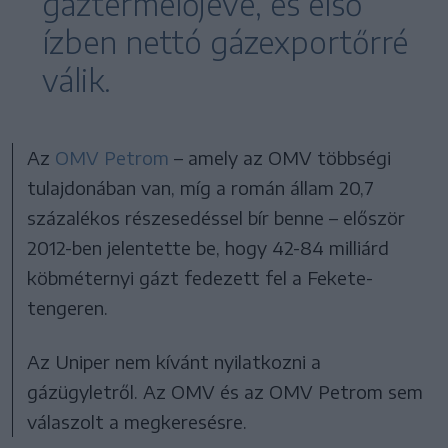
gáztermelőjévé, és első
ízben nettó gázexportőrré
válik.
Az
OMV Petrom
– amely az OMV többségi
tulajdonában van, míg a román állam 20,7
százalékos részesedéssel bír benne – először
2012-ben jelentette be, hogy 42-84 milliárd
köbméternyi gázt fedezett fel a Fekete-
tengeren.
Az Uniper nem kívánt nyilatkozni a
gázügyletről. Az OMV és az OMV Petrom sem
válaszolt a megkeresésre.