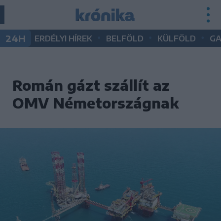
•
•
•
24H
ERDÉLYI HÍREK
BELFÖLD
KÜLFÖLD
G
Román gázt szállít az
OMV Németországnak