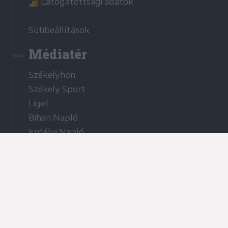
Látogatottsági adatok
Sütibeállítások
Médiatér
Székelyhon
Székely Sport
Liget
Bihari Napló
Erdélyi Napló
Főtér
Nőileg
Rádió GaGa
Jóállás
Médiatér alkalmazás