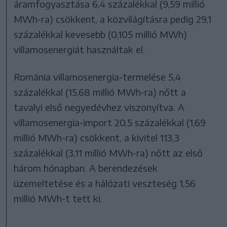
áramfogyasztása 6,4 százalékkal (9,59 millió
MWh-ra) csökkent, a közvilágításra pedig 29,1
százalékkal kevesebb (0,105 millió MWh)
villamosenergiát használtak el.
Románia villamosenergia-termelése 5,4
százalékkal (15,68 millió MWh-ra) nőtt a
tavalyi első negyedévhez viszonyítva. A
villamosenergia-import 20,5 százalékkal (1,69
millió MWh-ra) csökkent, a kivitel 113,3
százalékkal (3,11 millió MWh-ra) nőtt az első
három hónapban. A berendezések
üzemeltetése és a hálózati veszteség 1,56
millió MWh-t tett ki.