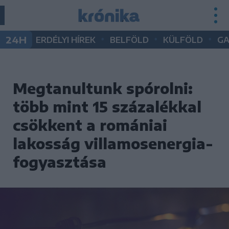
•
•
•
24H
ERDÉLYI HÍREK
BELFÖLD
KÜLFÖLD
G
Megtanultunk spórolni:
több mint 15 százalékkal
csökkent a romániai
lakosság villamosenergia-
fogyasztása