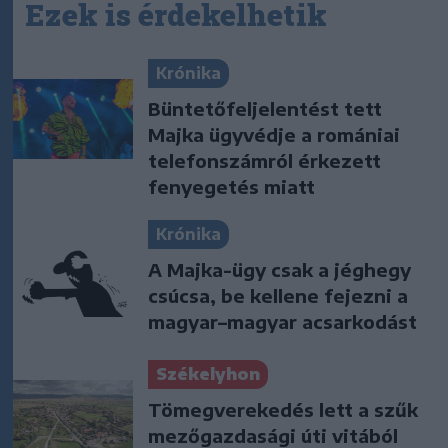
Ezek is érdekelhetik
Krónika
Büntetőfeljelentést tett
Majka ügyvédje a romániai
telefonszámról érkezett
fenyegetés miatt
Krónika
A Majka-ügy csak a jéghegy
csúcsa, be kellene fejezni a
magyar–magyar acsarkodást
Székelyhon
Tömegverekedés lett a szűk
mezőgazdasági úti vitából