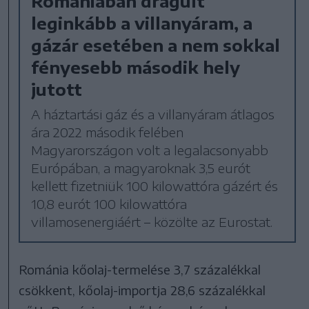
Romániában drágult
leginkább a villanyáram, a
gázár esetében a nem sokkal
fényesebb második hely
jutott
A háztartási gáz és a villanyáram átlagos
ára 2022 második felében
Magyarországon volt a legalacsonyabb
Európában, a magyaroknak 3,5 eurót
kellett fizetniük 100 kilowattóra gázért és
10,8 eurót 100 kilowattóra
villamosenergiáért – közölte az Eurostat.
Románia kőolaj-termelése 3,7 százalékkal
csökkent, kőolaj-importja 28,6 százalékkal