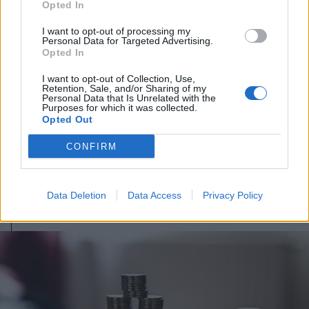
Opted In
I want to opt-out of processing my
Personal Data for Targeted Advertising.
Opted In
2026. augusztus 07., péntek
I want to opt-out of Collection, Use,
Transelectrica: sikerült az előre
Retention, Sale, and/or Sharing of my
Personal Data that Is Unrelated with the
becsültnél és az előző évekhez
Purposes for which it was collected.
Opted Out
képest kevesebb áramot
fogyasztani a hónap eleje óta
CONFIRM
Data Deletion
Data Access
Privacy Policy