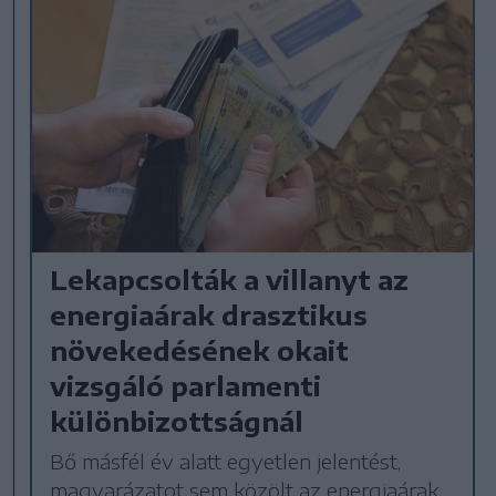
Lekapcsolták a villanyt az
energiaárak drasztikus
növekedésének okait
vizsgáló parlamenti
különbizottságnál
Bő másfél év alatt egyetlen jelentést,
magyarázatot sem közölt az energiaárak