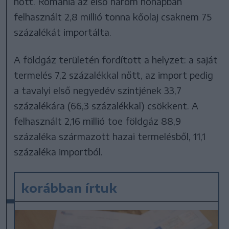
nőtt. Románia az első három hónapban
felhasznált 2,8 millió tonna kőolaj csaknem 75
százalékát importálta.
A földgáz területén fordított a helyzet: a saját
termelés 7,2 százalékkal nőtt, az import pedig
a tavalyi első negyedév szintjének 33,7
százalékára (66,3 százalékkal) csökkent. A
felhasznált 2,16 millió toe földgáz 88,9
százaléka származott hazai termelésből, 11,1
százaléka importból.
korábban írtuk