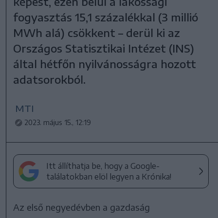
képest, ezen belül a lakossági
fogyasztás 15,1 százalékkal (3 millió
MWh alá) csökkent – derül ki az
Országos Statisztikai Intézet (INS)
által hétfőn nyilvánosságra hozott
adatsorokból.
MTI
2023. május 15., 12:19
Itt állíthatja be, hogy a Google-
találatokban elöl legyen a Krónika!
Az első negyedévben a gazdaság