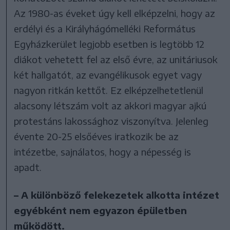
Az 1980-as éveket úgy kell elképzelni, hogy az
erdélyi és a Királyhágómelléki Református
Egyházkerület legjobb esetben is legtöbb 12
diákot vehetett fel az első évre, az unitáriusok
két hallgatót, az evangélikusok egyet vagy
nagyon ritkán kettőt. Ez elképzelhetetlenül
alacsony létszám volt az akkori magyar ajkú
protestáns lakossághoz viszonyítva. Jelenleg
évente 20-25 elsőéves iratkozik be az
intézetbe, sajnálatos, hogy a népesség is
apadt.
– A különböző felekezetek alkotta intézet
egyébként nem egyazon épületben
működött.