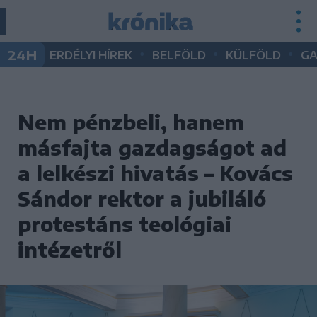
•
•
•
24H
ERDÉLYI HÍREK
BELFÖLD
KÜLFÖLD
G
Nem pénzbeli, hanem
másfajta gazdagságot ad
a lelkészi hivatás – Kovács
Sándor rektor a jubiláló
protestáns teológiai
intézetről