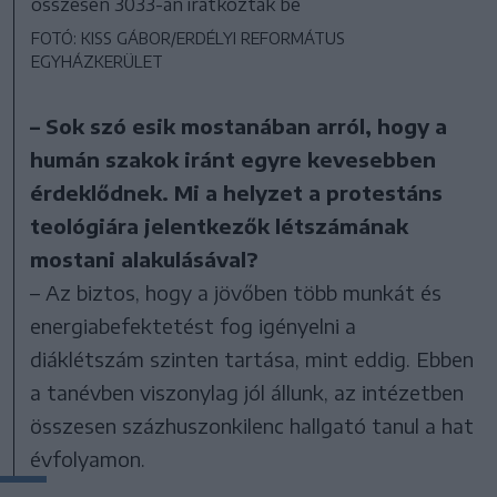
összesen 3033-an iratkoztak be
FOTÓ: KISS GÁBOR/ERDÉLYI REFORMÁTUS
EGYHÁZKERÜLET
– Sok szó esik mostanában arról, hogy a
humán szakok iránt egyre kevesebben
érdeklődnek. Mi a helyzet a protestáns
teológiára jelentkezők létszámának
mostani alakulásával?
– Az biztos, hogy a jövőben több munkát és
energiabefektetést fog igényelni a
diáklétszám szinten tartása, mint eddig. Ebben
a tanévben viszonylag jól állunk, az intézetben
összesen százhuszonkilenc hallgató tanul a hat
évfolyamon.