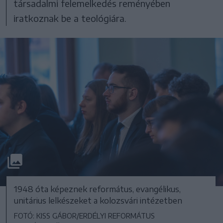
társadalmi felemelkedés reményében
iratkoznak be a teológiára.
1948 óta képeznek református, evangélikus,
unitárius lelkészeket a kolozsvári intézetben
FOTÓ: KISS GÁBOR/ERDÉLYI REFORMÁTUS