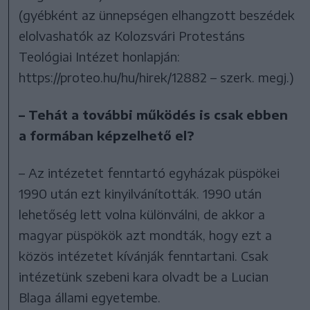
(gyébként az ünnepségen elhangzott beszédek
elolvashatók az Kolozsvári Protestáns
Teológiai Intézet honlapján:
https://proteo.hu/hu/hirek/12882 – szerk. megj.)
– Tehát a további működés is csak ebben
a formában képzelhető el?
– Az intézetet fenntartó egyházak püspökei
1990 után ezt kinyilvánították. 1990 után
lehetőség lett volna különválni, de akkor a
magyar püspökök azt mondták, hogy ezt a
közös intézetet kívánják fenntartani. Csak
intézetünk szebeni kara olvadt be a Lucian
Blaga állami egyetembe.