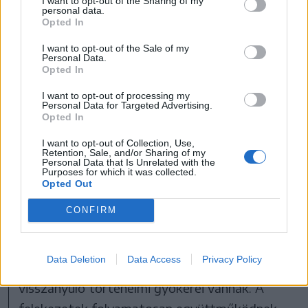
I want to opt-out of the Sharing of my
madártávlatból
personal data.
Opted In
FOTÓ: KISS GÁBOR/ERDÉLYI REFORMÁTUS
EGYHÁZKERÜLET
I want to opt-out of the Sale of my
Personal Data.
Opted In
– Tehát az intézet egyfajta
I want to opt-out of processing my
„kényszerházasság” volt a különböző
Personal Data for Targeted Advertising.
Opted In
felekezetek között, illetve hit- és
sorsközösség. Mik ennek az együttlétnek
I want to opt-out of Collection, Use,
Retention, Sale, and/or Sharing of my
a pozitív hozadékai?
Personal Data that Is Unrelated with the
Purposes for which it was collected.
– Erdélyi sajátosság a tolerancia. Ez nálunk
Opted Out
másként működik, mint mondjuk
CONFIRM
Magyarországon vagy Európa más részein,
hiszen itt a felekezetek együttélésének és a
Data Deletion
Data Access
Privacy Policy
toleranciának egészen mély, évszázadokig
visszanyúló történelmi gyökerei vannak. A