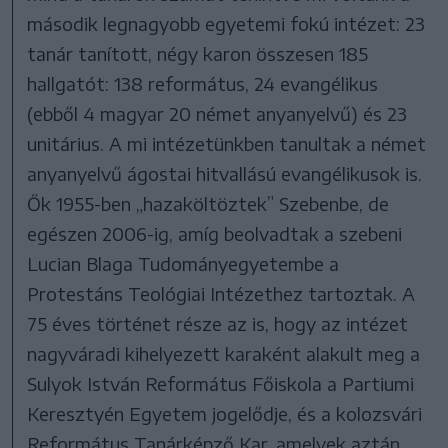
második legnagyobb egyetemi fokú intézet: 23
tanár tanított, négy karon összesen 185
hallgatót: 138 református, 24 evangélikus
(ebből 4 magyar 20 német anyanyelvű) és 23
unitárius. A mi intézetünkben tanultak a német
anyanyelvű ágostai hitvallású evangélikusok is.
Ők 1955-ben „hazaköltöztek” Szebenbe, de
egészen 2006-ig, amíg beolvadtak a szebeni
Lucian Blaga Tudományegyetembe a
Protestáns Teológiai Intézethez tartoztak. A
75 éves történet része az is, hogy az intézet
nagyváradi kihelyezett karaként alakult meg a
Sulyok István Református Főiskola a Partiumi
Keresztyén Egyetem jogelődje, és a kolozsvári
Református Tanárképző Kar, amelyek aztán