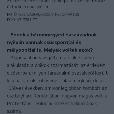
Kolozsvári Protestáns Teológiai Intézet rektora az
évforduló ünneplésén
FOTÓ: KISS GÁBOR/ERDÉLYI REFORMÁTUS
EGYHÁZKERÜLET
– Ennek a háromnegyed évszázadnak
nyilván vannak csúcspontjai és
mélypontjai is. Melyek voltak azok?
– Alaposabban vizsgáltam a diáklétszám
alakulását, a diákok származását, az érdekelt
elsősorban, milyen társadalmi osztályból került
ki a hallgatók többsége. Talán meglepő, de az
1950-es években, amikor legjobban tombolt az
osztályharc Romániában, nagyon magas volt a
Protestáns Teológiai Intézet hallgatóinak
száma.