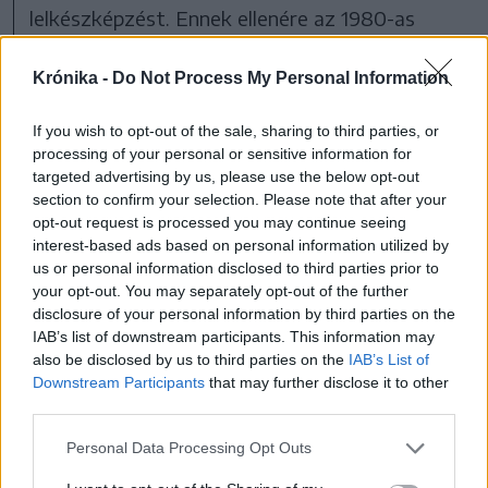
lelkészképzést. Ennek ellenére az 1980-as
években óriási volt a túljelentkezés, olyan is
Krónika -
Do Not Process My Personal Information
volt – akárcsak a bölcsészkaron meg a színin –
hogy több mint tíz fiatal jelentkezett egy
If you wish to opt-out of the sale, sharing to third parties, or
helyre.
processing of your personal or sensitive information for
targeted advertising by us, please use the below opt-out
section to confirm your selection. Please note that after your
opt-out request is processed you may continue seeing
interest-based ads based on personal information utilized by
us or personal information disclosed to third parties prior to
your opt-out. You may separately opt-out of the further
disclosure of your personal information by third parties on the
IAB’s list of downstream participants. This information may
also be disclosed by us to third parties on the
IAB’s List of
Downstream Participants
that may further disclose it to other
third parties.
Personal Data Processing Opt Outs
A Kolozsvári Protestáns Teológiai Intézet épülete