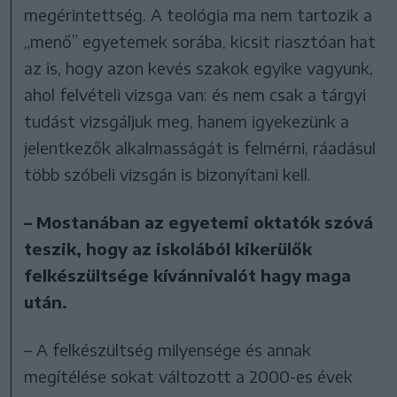
megérintettség. A teológia ma nem tartozik a
„menő” egyetemek sorába, kicsit riasztóan hat
az is, hogy azon kevés szakok egyike vagyunk,
ahol felvételi vizsga van: és nem csak a tárgyi
tudást vizsgáljuk meg, hanem igyekezünk a
jelentkezők alkalmasságát is felmérni, ráadásul
több szóbeli vizsgán is bizonyítani kell.
– Mostanában az egyetemi oktatók szóvá
teszik, hogy az iskolából kikerülők
felkészültsége kívánnivalót hagy maga
után.
– A felkészültség milyensége és annak
megítélése sokat változott a 2000-es évek