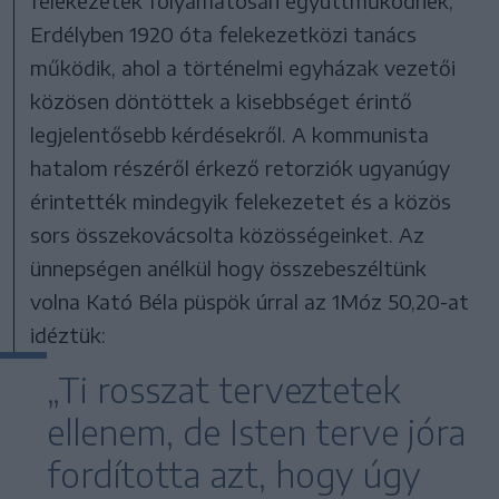
felekezetek folyamatosan együttműködnek,
Erdélyben 1920 óta felekezetközi tanács
működik, ahol a történelmi egyházak vezetői
közösen döntöttek a kisebbséget érintő
legjelentősebb kérdésekről. A kommunista
hatalom részéről érkező retorziók ugyanúgy
érintették mindegyik felekezetet és a közös
sors összekovácsolta közösségeinket. Az
ünnepségen anélkül hogy összebeszéltünk
volna Kató Béla püspök úrral az 1Móz 50,20-at
idéztük:
„Ti rosszat terveztetek
ellenem, de Isten terve jóra
fordította azt, hogy úgy