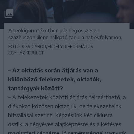
A teológiai intézetben jelenleg összesen
százhuszonkilenc hallgató tanul a hat évfolyamon.
FOTÓ: KISS GÁBOR/ERDÉLYI REFORMÁTUS
EGYHÁZKERÜLET
– Az oktatás során átjárás van a
különböző felekezetek, oktatók,
tantárgyak között?
– A felekezetek közötti átjárás félreérthető, a
diákokat közösen oktatjuk, de felekezeteink
hitvallásai szerint. Képzésünk két ciklusra
oszlik: a négyéves alapképzésre és a kétéves
magiszteri képzésre. Jó reménységgel vagyunk