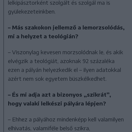
lelkipásztorként szolgált és szolgál ma is
gyülekezeteinkben.
– Más szakokon jellemző a lemorzsolódás,
mi a helyzet a teológián?
– Viszonylag kevesen morzsolódnak le, és akik
elvégzik a teológiát, azoknak 92 százaléka
ezen a pályán helyezkedik el – ilyen adatokkal
azért nem sok egyetem büszkélkedhet.
– És mi adja azt a bizonyos „szikrát”,
hogy valaki lelkészi pályára lépjen?
– Ehhez a pályához mindenképp kell valamilyen
elhivatás, valamiféle belső szikra,