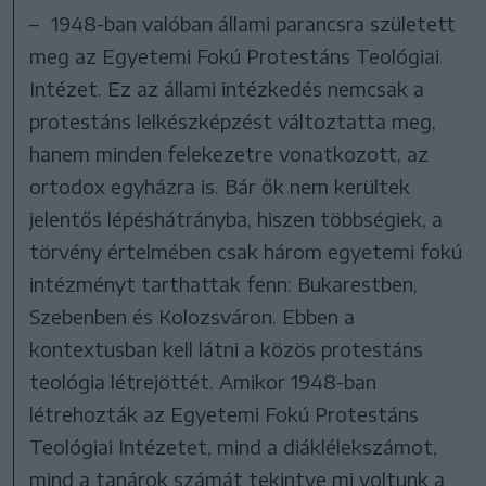
– 1948-ban valóban állami parancsra született
meg az Egyetemi Fokú Protestáns Teológiai
Intézet. Ez az állami intézkedés nemcsak a
protestáns lelkészképzést változtatta meg,
hanem minden felekezetre vonatkozott, az
ortodox egyházra is. Bár ők nem kerültek
jelentős lépéshátrányba, hiszen többségiek, a
törvény értelmében csak három egyetemi fokú
intézményt tarthattak fenn: Bukarestben,
Szebenben és Kolozsváron. Ebben a
kontextusban kell látni a közös protestáns
teológia létrejöttét. Amikor 1948-ban
létrehozták az Egyetemi Fokú Protestáns
Teológiai Intézetet, mind a diáklélekszámot,
mind a tanárok számát tekintve mi voltunk a