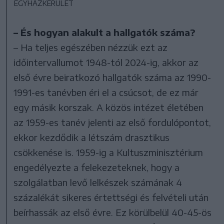
EGYHÁZKERÜLET
– És hogyan alakult a hallgatók száma?
– Ha teljes egészében nézzük ezt az
időintervallumot 1948-tól 2024-ig, akkor az
első évre beiratkozó hallgatók száma az 1990-
1991-es tanévben éri el a csúcsot, de ez már
egy másik korszak. A közös intézet életében
az 1959-es tanév jelenti az első fordulópontot,
ekkor kezdődik a létszám drasztikus
csökkenése is. 1959-ig a Kultuszminisztérium
engedélyezte a felekezeteknek, hogy a
szolgálatban levő lelkészek számának 4
százalékát sikeres értettségi és felvételi után
beírhassák az első évre. Ez körülbelül 40-45-ös