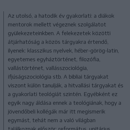
Az utolsó, a hatodik év gyakorlati: a diákok
mentorok mellett végeznek szolgálatot
gyülekezeteinkben. A felekezetek közötti
átjárhatóság a közös tárgyakra értendő,
ilyenek: klasszikus nyelvek, héber-görög-latin,
egyetemes egyháztörténet, filozófia,
vallástörténet, vallásszociológia,
ifjúságszociológia stb. A bibliai tárgyakat
viszont külön tanulják, a hitvallási tárgyakat és
a gyakorlati teológiát szintén. Egyébként ez
egyik nagy áldása ennek a teológiának, hogy a
jövendőbeli kollégák már itt megismerik
egymást, tehát nem a való világban
találkoznak először: református, unitárius,