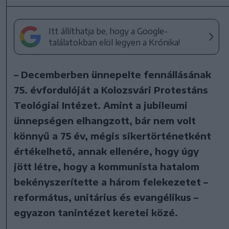
Itt állíthatja be, hogy a Google-
találatokban elöl legyen a Krónika!
– Decemberben ünnepelte fennállásának
75. évfordulóját a Kolozsvári Protestáns
Teológiai Intézet. Amint a jubileumi
ünnepségen elhangzott, bár nem volt
könnyű a 75 év, mégis sikertörténetként
értékelhető, annak ellenére, hogy úgy
jött létre, hogy a kommunista hatalom
bekényszerítette a három felekezetet –
református, unitárius és evangélikus –
egyazon tanintézet keretei közé.