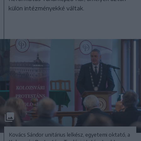
külön intézményekké váltak.
Kovács Sándor unitárius lelkész, egyetemi oktató, a