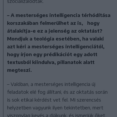
szocializálódtak.
– A mesterséges intelligencia térhódítása
korszakában felmerülhet az is, hogy
átalakítja-e ez a jelenség az oktatást?
Mondjuk a teológia esetében, ha valaki
azt kéri a mesterséges intelligenciától,
hogy írjon egy prédikációt egy adott
textusból kiindulva, pillanatok alatt
megteszi.
– Valóban, a mesterséges intelligencia új
feladatok elé fog állítani, és az oktatás során
is sok etikai kérdést vet fel. Mi szerencsés
helyzetben vagyunk ilyen tekintetben, mert
viszonylag kevés a diákunk, és ismerjük őket.