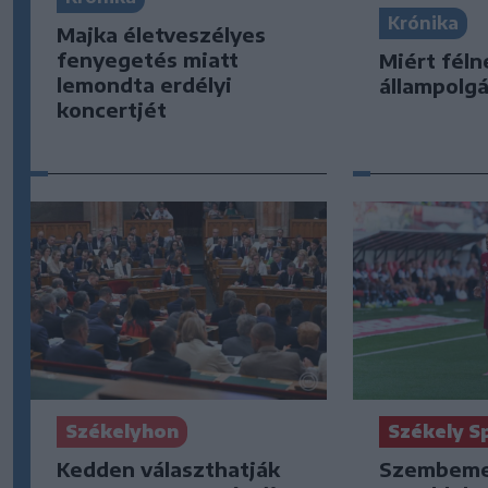
Krónika
Majka életveszélyes
fenyegetés miatt
Miért féln
lemondta erdélyi
állampolgá
koncertjét
Székelyhon
Székely S
Kedden választhatják
Szembeme