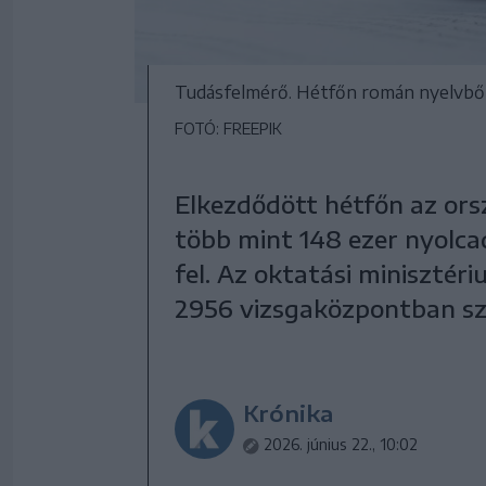
Tudásfelmérő. Hétfőn román nyelvből 
FOTÓ: FREEPIK
Elkezdődött hétfőn az ors
több mint 148 ezer nyolcad
fel. Az oktatási minisztér
2956 vizsgaközpontban sz
Krónika
2026. június 22., 10:02