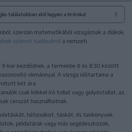
ogle-találatokban elöl legyen a Krónika!
mból, szerdán matematikából vizsgáznak a diákok,
dnak számot tudásukról
a nemzeti
p 9-kor kezdődnek, a termekbe 8 és 8:30 között
lyazonosító okmánnyal. A vizsga időtartama a
mított két óra.
nulók csak kékkel író tollat vagy golyóstollat, az
csak ceruzát használhatnak.
kolatáskát, hátizsákot, táskát, és tankönyvek,
zlatok, példatárak vagy más segédeszközök,