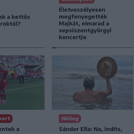
Életveszélyesen
megfenyegették
ek a kettős
Majkát, elmarad a
roktól?
sepsiszentgyörgyi
koncertje
port
Nőileg
ntek a
Sándor Ella: Na, indíts,