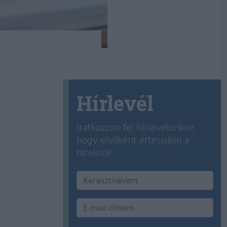
Hírlevél
Iratkozzon fel hírlevelünkre,
hogy elsőként értesüljön a
hírekről!