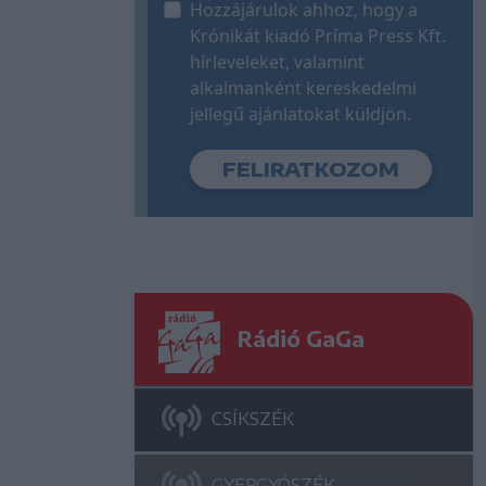
Hozzájárulok ahhoz, hogy a
Krónikát kiadó Príma Press Kft.
hírleveleket, valamint
alkalmanként kereskedelmi
jellegű ajánlatokat küldjön.
Rádió GaGa
CSÍKSZÉK
GYERGYÓSZÉK