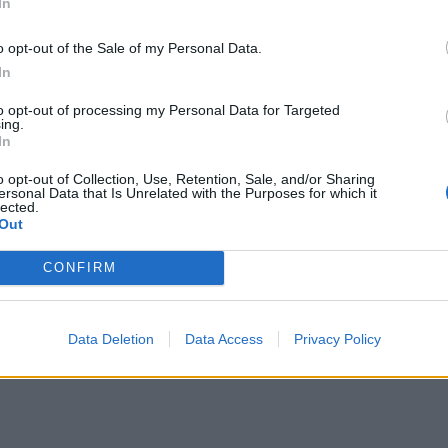
In
ényeket július 8-án közlik.
o opt-out of the Sale of my Personal Data.
In
to opt-out of processing my Personal Data for Targeted
zeték- és keresztnevet helyettesítő egyedi
ing.
talános adatvédelmi rendeletnek megfelelően. Az
In
elismervény aláírása ellenében kapják meg az első
o opt-out of Collection, Use, Retention, Sale, and/or Sharing
ersonal Data that Is Unrelated with the Purposes for which it
lected.
Out
vizsganapokon 15 óráig közzéteszik a
CONFIRM
Agerpres
.
Data Deletion
Data Access
Privacy Policy