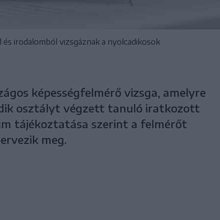
és irodalomból vizsgáznak a nyolcadikosok
zágos képességfelmérő vizsga, amelyre
ik osztályt végzett tanuló iratkozott
ium tájékoztatása szerint a felmérőt
ervezik meg.