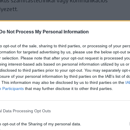
nikus számítástechnikai vagy kommunikációs
yezett.
rő vizsga első eredményeit
Do Not Process My Personal Information
 teszik közzé.
to opt-out of the sale, sharing to third parties, or processing of your per
formation for targeted advertising by us, please use the below opt-out s
r selection. Please note that after your opt-out request is processed y
eing interest-based ads based on personal information utilized by us or
disclosed to third parties prior to your opt-out. You may separately opt-
zött, valamint 2-án és 3-án megtekinthetik a
losure of your personal information by third parties on the IAB’s list of
hatnak be.
. This information may also be disclosed by us to third parties on the
IA
Participants
that may further disclose it to other third parties.
épviselő jelenlétében tekinthetik meg a kijavított
intése nem feltétele az óvás benyújtásának és
l Data Processing Opt Outs
o opt-out of the Sharing of my personal data.