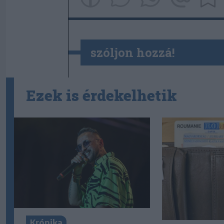
szóljon hozzá!
Ezek is érdekelhetik
Krónika