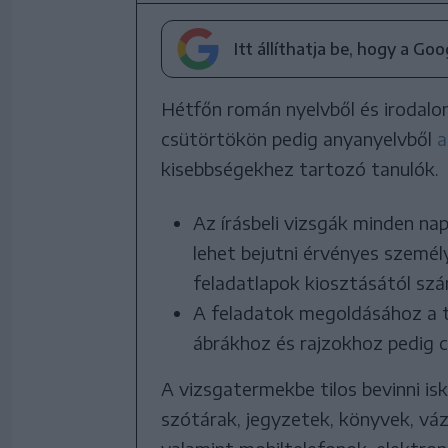
Itt állíthatja be, hogy a Go
Hétfőn román nyelvből és irodalo
csütörtökön pedig anyanyelvből
a
kisebbségekhez tartozó tanulók.
Az írásbeli vizsgák minden na
lehet bejutni érvényes szemé
feladatlapok kiosztásától szá
A feladatok megoldásához a ta
ábrákhoz és rajzokhoz pedig 
A vizsgatermekbe tilos bevinni is
szótárak, jegyzetek, könyvek, vá