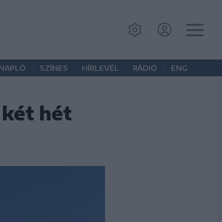
•
•
•
•
 NAPLÓ
SZÍNES
HÍRLEVÉL
RÁDIÓ
ENG
 két hét