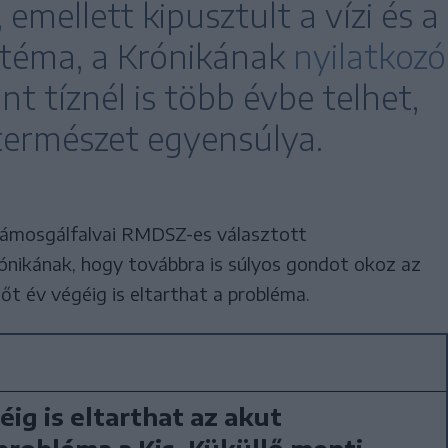
 emellett kipusztult a vízi és a
sztéma, a Krónikának
nyilatkozó
nt tíznél is több évbe telhet,
 természet egyensúlya.
vámosgálfalvai RMDSZ-es választott
ónikának, hogy továbbra is súlyos gondot okoz az
sőt év végéig is eltarthat a probléma.
éig is eltarthat az akut