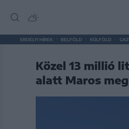
•
•
•
ERDÉLYI HÍREK
BELFÖLD
KÜLFÖLD
GAZ
Közel 13 millió l
alatt Maros me