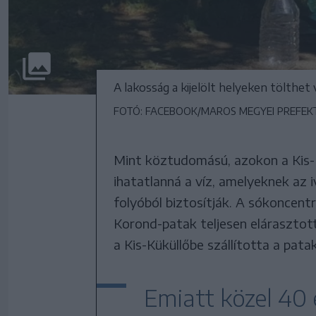
A lakosság a kijelölt helyeken tölthet 
FOTÓ: FACEBOOK/MAROS MEGYEI PREFEK
Mint köztudomású, azokon a Kis-
ihatatlanná a víz, amelyeknek az i
folyóból biztosítják. A sókoncen
Korond-patak teljesen elárasztot
a Kis-Küküllőbe szállította a patak
Emiatt közel 40 