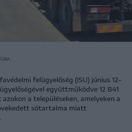
TÚRA
avédelmi felügyelőség (ISU) június 12–
lügyelőségével együttműködve 12 841
ét azokon a településeken, amelyeken a
övekedett sótartalma miatt
.