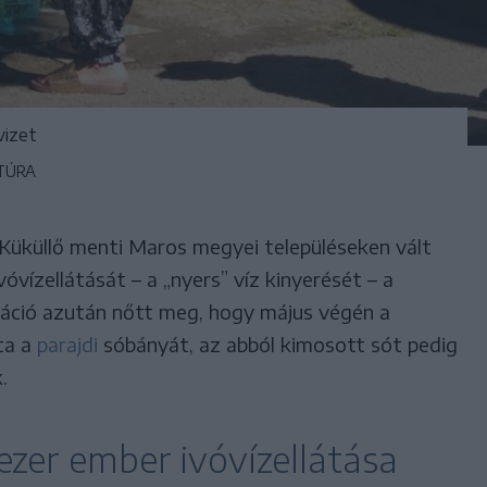
vizet
TÚRA
Küküllő menti Maros megyei településeken vált
vóvízellátását – a „nyers” víz kinyerését – a
tráció azután nőtt meg, hogy május végén a
ta a
parajdi
sóbányát, az abból kimosott sót pedig
.
ezer ember ivóvízellátása