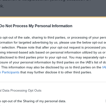
k.
toni vízmű emberi
Do Not Process My Personal Information
m alkalmas háztartási vizet
to opt-out of the sale, sharing to third parties, or processing of your per
ágnak,
formation for targeted advertising by us, please use the below opt-out s
r selection. Please note that after your opt-out request is processed y
eing interest-based ads based on personal information utilized by us or
disclosed to third parties prior to your opt-out. You may separately opt-
losure of your personal information by third parties on the IAB’s list of
entrációja az 1500 mg/l-es határérték alatt
. This information may also be disclosed by us to third parties on the
IA
Participants
that may further disclose it to other third parties.
 az Agerpres hírügynökség.
l Data Processing Opt Outs
o opt-out of the Sharing of my personal data.