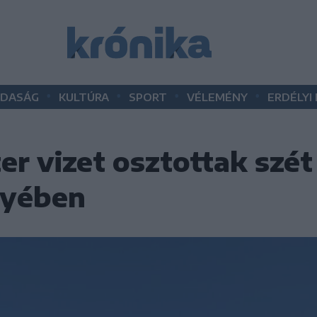
•
•
•
•
DASÁG
KULTÚRA
SPORT
VÉLEMÉNY
ERDÉLYI
iter vizet osztottak szét
gyében