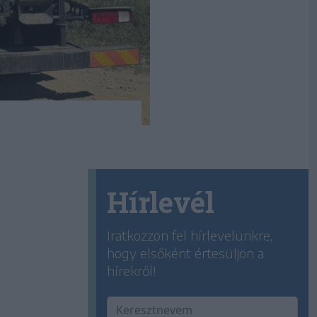
Hírlevél
Iratkozzon fel hírlevelünkre,
hogy elsőként értesüljön a
hírekről!