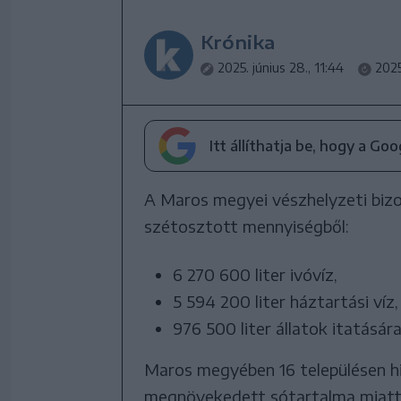
Krónika
2025. június 28., 11:44
2025
Itt állíthatja be, hogy a Go
A Maros megyei vészhelyzeti bizo
szétosztott mennyiségből:
6 270 600 liter ivóvíz,
5 594 200 liter háztartási víz,
976 500 liter állatok itatására
Maros megyében 16 településen hi
megnövekedett sótartalma miatt. 