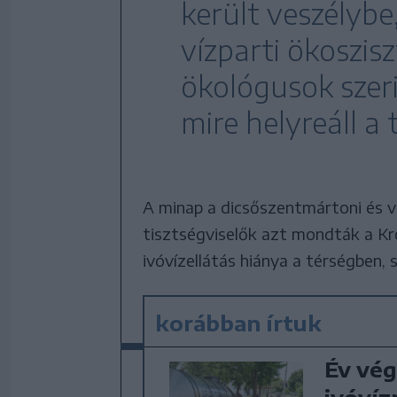
került veszélybe,
vízparti ökoszi
ökológusok szeri
mire helyreáll a
A minap a dicsőszentmártoni és 
tisztségviselők azt mondták a Kr
ivóvízellátás hiánya a térségben, 
korábban írtuk
Év vég