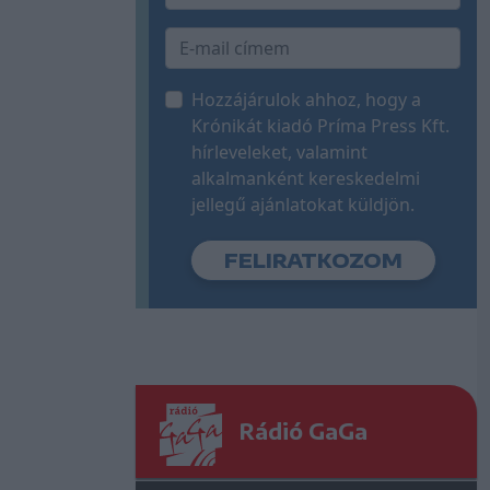
Hozzájárulok ahhoz, hogy a
Krónikát kiadó Príma Press Kft.
hírleveleket, valamint
alkalmanként kereskedelmi
jellegű ajánlatokat küldjön.
Rádió GaGa