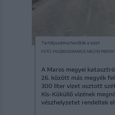
Tartályszámra hordták a vizet
FOTÓ: FACEBOOK/MAROS MEGYEI PREFEK
A Maros megyei katasztróf
26. között más megyék fe
300 liter vizet osztott sz
Kis-Küküllő vizének megn
vészhelyzetet rendeltek el