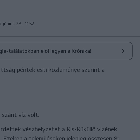
. június 28., 11:52
ogle-találatokban elöl legyen a Krónika!
ttság péntek esti közleménye szerint a
 szánt víz volt.
rdettek vészhelyzetet a Kis-Küküllő vizének
Ezeken a településeken jelenleg összesen 81