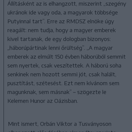
Állításként az is elhangzott, miszerint „szegény
ukránok ide vagy oda, a magyarok többsége
Putyinnal tart”. Erre az RMDSZ elnöke úgy
reagált: nem tudja, hogy a magyer emberek
kivel tartanak, de egy dologban bizonyos:
„háborúpártinak lenni őrültség”. „A magyar
emberek az elmúlt 150 évben háborúból semmit
sem nyertek, csak veszítettek. A háború soha
senkinek nem hozott semmi jót, csak halált,
pusztítást, szétesést. Ezt nem kívánom sem
magunknak, sem másnak” – szögezte le
Kelemen Hunor az Oázisban.
Mint ismert, Orbán Viktor a Tusványoson