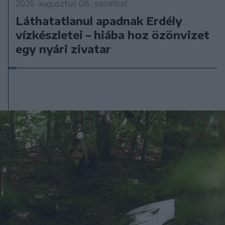
2026. augusztus 08., szombat
Láthatatlanul apadnak Erdély
vízkészletei – hiába hoz özönvizet
egy nyári zivatar