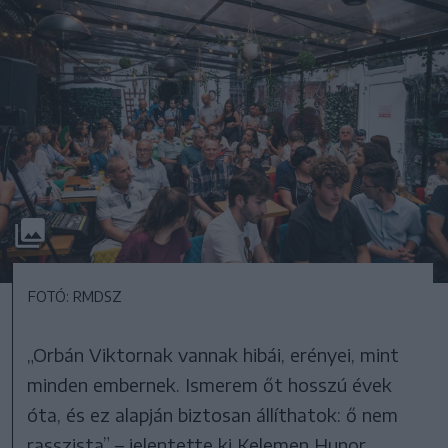
FOTÓ: RMDSZ
„Orbán Viktornak vannak hibái, erényei, mint
minden embernek. Ismerem őt hosszú évek
óta, és ez alapján biztosan állíthatok: ő nem
rasszista” – jelentette ki Kelemen Hunor