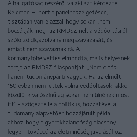
A hallgatóság részéről valaki azt kérdezte
Kelemen Hunort a panelbeszélgetésen,
tisztában van-e azzal, hogy sokan „nem
bocsátják meg” az RMDSZ-nek a védőoltásról
szóló zöldigazolvány megszavazását, és
emiatt nem szavaznak rá. A
kormányfőhelyettes elmondta, ma is helyesnek
tartja az RMDSZ álláspontját. „Nem oltás-,
hanem tudománypárti vagyok. Ha az elmúlt
150 évben nem lettek volna védőoltások, akkor
közülünk valószínűleg sokan nem ülnének most
itt” – szögezte le a politikus, hozzátéve: a
tudomány alapvetően hozzájárult például
ahhoz, hogy a gyerekhalandóság alacsony
legyen, továbbá az életminőség javulásához.