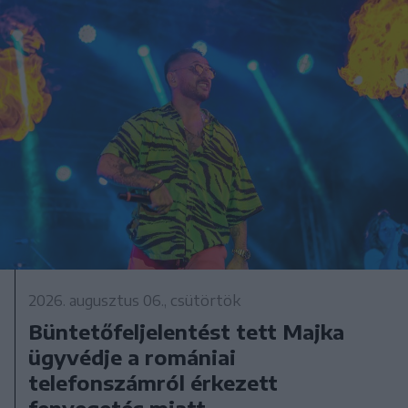
2026. augusztus 06., csütörtök
Büntetőfeljelentést tett Majka
ügyvédje a romániai
telefonszámról érkezett
fenyegetés miatt