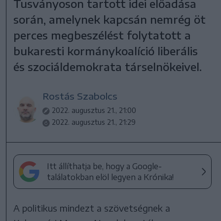
Tusványoson tartott idei előadása
során, amelynek kapcsán nemrég öt
perces megbeszélést folytatott a
bukaresti kormánykoalíció liberális
és szociáldemokrata társelnökeivel.
Rostás Szabolcs
2022. augusztus 21., 21:00
2022. augusztus 21., 21:29
Itt állíthatja be, hogy a Google-
találatokban elöl legyen a Krónika!
A politikus mindezt a szövetségnek a