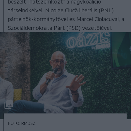
beszélt „hatszemközt” a nagykoalíció
társelnökeivel, Nicolae Ciucă liberális (PNL)
pártelnök-kormányfővel és Marcel Ciolacuval, a
Szociáldemokrata Párt (PSD) vezetőjével.
FOTÓ: RMDSZ