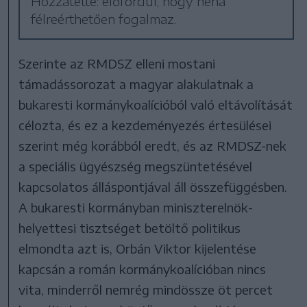
Hozzátette: előfordul, hogy néha
félreérthetően fogalmaz.
Szerinte az RMDSZ elleni mostani
támadássorozat a magyar alakulatnak a
bukaresti kormánykoalícióból való eltávolítását
célozta, és ez a kezdeményezés értesülései
szerint még korábból eredt, és az RMDSZ-nek
a speciális ügyészség megszüntetésével
kapcsolatos álláspontjával áll összefüggésben.
A bukaresti kormányban miniszterelnök-
helyettesi tisztséget betöltő politikus
elmondta azt is, Orbán Viktor kijelentése
kapcsán a román kormánykoalícióban nincs
vita, minderről nemrég mindössze öt percet