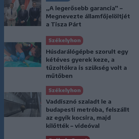
„A legerősebb garancia” –
Megnevezte államfőjelöltjét
a Tisza Párt
Székelyhon
Húsdarálógépbe szorult egy
kétéves gyerek keze, a
tűzoltókra is szükség volt a
műtőben
Székelyhon
Vaddisznó szaladt le a
budapesti metróba, felszállt
az egyik kocsira, majd
kilőtték – videóval