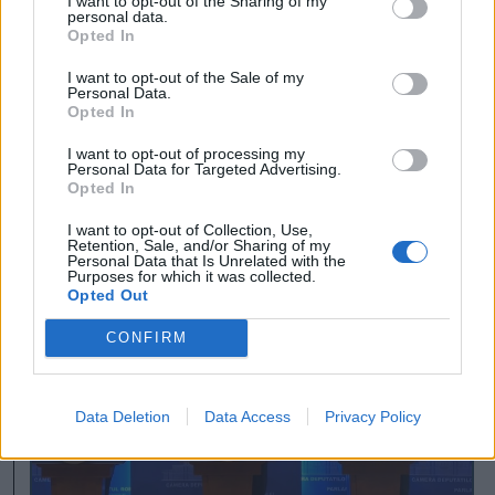
I want to opt-out of the Sharing of my
personal data.
párt parlamenti képviselőjének feljelentése
Opted In
nyomán ugyanakkor az Országos
I want to opt-out of the Sale of my
Personal Data.
Diszkriminációellenes Tanács (CNCD)
Opted In
vizsgálatot indított Orbán Viktor
I want to opt-out of processing my
miniszterelnök beszéde kapcsán.
Personal Data for Targeted Advertising.
Opted In
I want to opt-out of Collection, Use,
korábban írtuk
Retention, Sale, and/or Sharing of my
Personal Data that Is Unrelated with the
Purposes for which it was collected.
Opted Out
CONFIRM
Data Deletion
Data Access
Privacy Policy