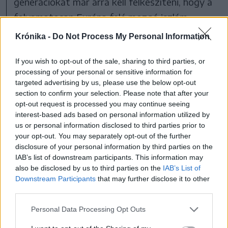
generációkat már arra kell felkészíteni, hogy a
folyamatosan Európa felé mozgó iszlám
civilizáció terjeszkedését már nemcsak déli,
Krónika -
Do Not Process My Personal Information
hanem a nyugati határon kell megállítani,
If you wish to opt-out of the sale, sharing to third parties, or
megoldva a Nyugatról menekülő keresztények
processing of your personal or sensitive information for
befogadását is.
targeted advertising by us, please use the below opt-out
section to confirm your selection. Please note that after your
opt-out request is processed you may continue seeing
A kijelentést számos román közméltóság –
interest-based ads based on personal information utilized by
köztük Klaus Iohannis államfő – és vezető
us or personal information disclosed to third parties prior to
politikus elítélte, felszólítva az RMDSZ-t,
your opt-out. You may separately opt-out of the further
disclosure of your personal information by third parties on the
tisztázza az Orbán Viktor véleményével
IAB’s list of downstream participants. This information may
kapcsolatos álláspontját. A PNL néhány
also be disclosed by us to third parties on the
IAB’s List of
Downstream Participants
that may further disclose it to other
politikusa kezdeményezte, hogy az RMDSZ-t
third parties.
távolítsák el a kormányból, a koalícióban
Personal Data Processing Opt Outs
azonban nem került terítékre ilyen formában a
kérdés. Alexandru Murarunak, a román liberális