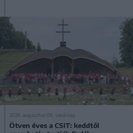
2026. augusztus 09., vasárnap
Ötven éves a CSIT: keddtől