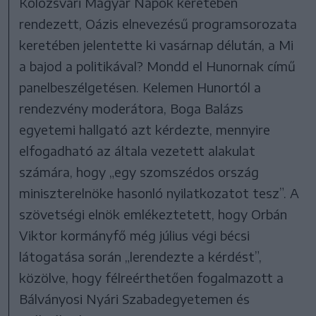
Kolozsvári Magyar Napok keretében
rendezett, Oázis elnevezésű programsorozata
keretében jelentette ki vasárnap délután, a Mi
a bajod a politikával? Mondd el Hunornak című
panelbeszélgetésen. Kelemen Hunortól a
rendezvény moderátora, Boga Balázs
egyetemi hallgató azt kérdezte, mennyire
elfogadható az általa vezetett alakulat
számára, hogy „egy szomszédos ország
miniszterelnöke hasonló nyilatkozatot tesz”. A
szövetségi elnök emlékeztetett, hogy Orbán
Viktor kormányfő még július végi bécsi
látogatása során „lerendezte a kérdést”,
közölve, hogy félreérthetően fogalmazott a
Bálványosi Nyári Szabadegyetemen és