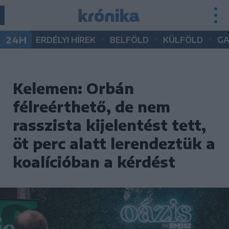
•
•
•
24H
ERDÉLYI HÍREK
BELFÖLD
KÜLFÖLD
G
Kelemen: Orbán
félreérthető, de nem
rasszista kijelentést tett,
öt perc alatt lerendeztük a
koalícióban a kérdést