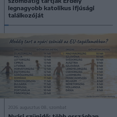
szombatig tartják Erdély
legnagyobb katolikus ifjúsági
találkozóját
2026. augusztus 08., szombat
Nyári szünidő: több országban