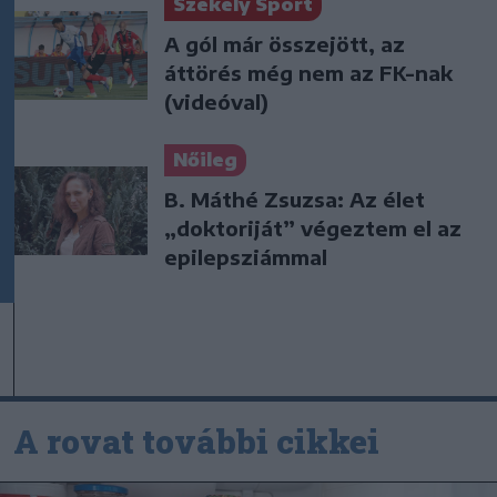
Székely Sport
A gól már összejött, az
áttörés még nem az FK-nak
(videóval)
Nőileg
B. Máthé Zsuzsa: Az élet
„doktoriját” végeztem el az
epilepsziámmal
A rovat további cikkei