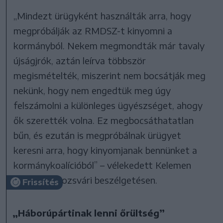
„Mindezt ürügyként használták arra, hogy
megpróbálják az RMDSZ-t kinyomni a
kormányból. Nekem megmondták már tavaly
újságjrók, aztán leírva többször
megismételték, miszerint nem bocsátják meg
nekünk, hogy nem engedtük meg úgy
felszámolni a különleges ügyészséget, ahogy
ők szerették volna. Ez megbocsáthatatlan
bűn, és ezután is megpróbálnak ürügyet
keresni arra, hogy kinyomjanak bennünket a
kormánykoalícióból” – vélekedett Kelemen
Hunor a kolozsvári beszélgetésen.
Frissítés
„Háborúpártinak lenni őrültség”