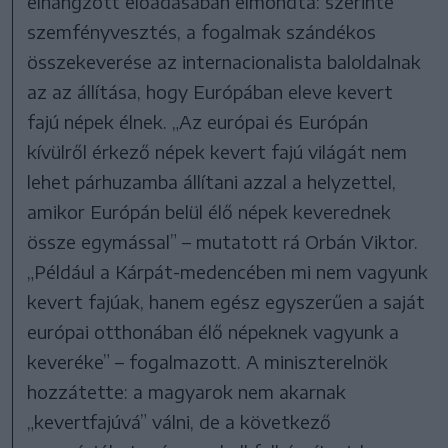
elhangzott előadásában elmondta: szerinte
szemfényvesztés, a fogalmak szándékos
összekeverése az internacionalista baloldalnak
az az állítása, hogy Európában eleve kevert
fajú népek élnek. „Az európai és Európán
kívülről érkező népek kevert fajú világát nem
lehet párhuzamba állítani azzal a helyzettel,
amikor Európán belül élő népek keverednek
össze egymással” – mutatott rá Orbán Viktor.
„Például a Kárpát-medencében mi nem vagyunk
kevert fajúak, hanem egész egyszerűen a saját
európai otthonában élő népeknek vagyunk a
keveréke” – fogalmazott. A miniszterelnök
hozzátette: a magyarok nem akarnak
„kevertfajúvá” válni, de a következő