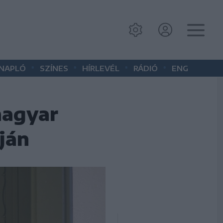
•
•
•
•
 NAPLÓ
SZÍNES
HÍRLEVÉL
RÁDIÓ
ENG
magyar
ján