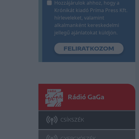
Hozzájárulok ahhoz, hogy a
Krónikát kiadó Príma Press Kft.
hírleveleket, valamint
alkalmanként kereskedelmi
jellegű ajánlatokat küldjön.
Rádió GaGa
CSÍKSZÉK
GYERGYÓSZÉK