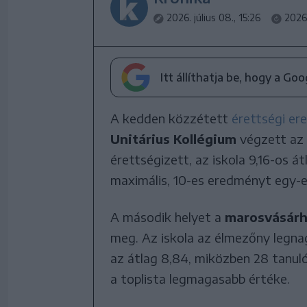
2026. július 08., 15:26
2026.
Itt állíthatja be, hogy a Go
A kedden közzétett
érettségi e
Unitárius Kollégium
végzett az 
érettségizett, az iskola 9,16-os á
maximális, 10-es eredményt egy-e
A második helyet a
marosvásárhe
meg. Az iskola az élmezőny legna
az átlag 8,84, miközben 28 tanul
a toplista legmagasabb értéke.