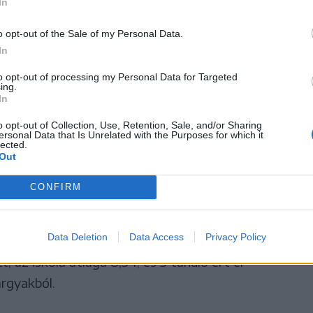
In
 produkálta.
o opt-out of the Sale of my Personal Data.
lyi Református Kollégium
szerezte meg, ahol
In
átlaga 8,42, míg 14 tanuló kapott 10-es jegyet.
to opt-out of processing my Personal Data for Targeted
ing.
In
 Mikes Kelemen Elméleti Líceum
, amely 80
s 9 darab 10-es jeggyel zárta a vizsgákat.
o opt-out of Collection, Use, Retention, Sale, and/or Sharing
ersonal Data that Is Unrelated with the Purposes for which it
lected.
Out
arhelyi Tamási Áron Gimnázium
végzett. Az
rettségin, az átlag 8,36, míg 7 tanuló szerzett 10-
CONFIRM
Data Deletion
Data Access
Privacy Policy
i Benedek Elek Pedagógiai Líceum
zárja. Az
, az iskola átlaga 8,34, és 3 tanuló ért el
rgyakból.