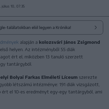
 július 10., 07:35
ogle-találatokban elöl legyen a Krónika!
redmények
alapján a
kolozsvári János Zsigmond
első helyen. Az intézményből 55 diák
tlagot ért el, miközben 13 tanuló szerzett
gy tantárgyból.
lyi Bolyai Farkas Elméleti Líceum
szerezte
gyobb létszámú intézménye: 191 diák vizsgázott,
ó ért el 10-es eredményt egy-egy tantárgyból, ami