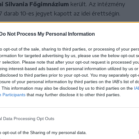
hi Silvania Főgimnázium
került. Az intézmény
7 darab 10-es jegyet kapott az idei érettségin.
 Elméleti Líceum
végzett, ahol 49 diák
Do Not Process My Personal Information
,74, míg 3 tanuló szerzett maximális eredményt
to opt-out of the sale, sharing to third parties, or processing of your per
formation for targeted advertising by us, please use the below opt-out s
r selection. Please note that after your opt-out request is processed y
páczai Csere János Elméleti Líceum
foglalja el.
eing interest-based ads based on personal information utilized by us or
, az átlag 8,70, és 8 tanuló ért el 10-es
disclosed to third parties prior to your opt-out. You may separately opt-
losure of your personal information by third parties on the IAB’s list of
. This information may also be disclosed by us to third parties on the
IA
Participants
that may further disclose it to other third parties.
kola is bekerült a top 10-be az
alapján
l Data Processing Opt Outs
 Márton Áron Főgimnázium
került. Az iskola 168
darab 10-es jeggyel szerepel a rangsorban, ezzel a
o opt-out of the Sharing of my personal data.