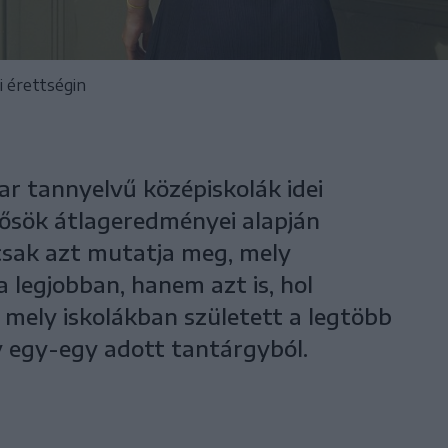
i érettségin
ar tannyelvű középiskolák idei
zősök átlageredményei alapján
mcsak azt mutatja meg, mely
a legjobban, hanem azt is, hol
 mely iskolákban született a legtöbb
 egy-egy adott tantárgyból.