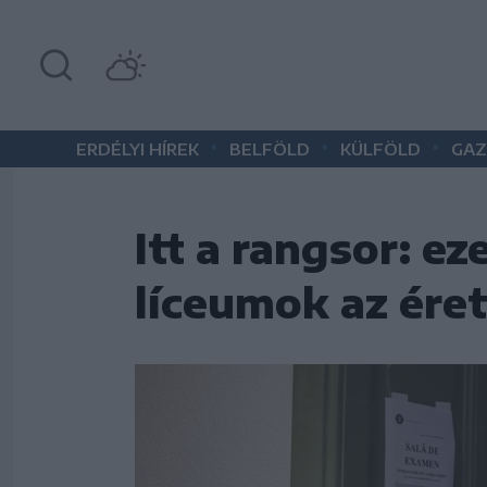
•
•
•
ERDÉLYI HÍREK
BELFÖLD
KÜLFÖLD
GAZ
Itt a rangsor: e
líceumok az ére