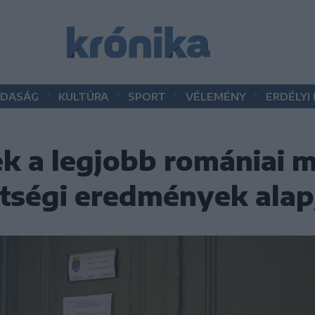
•
•
•
•
DASÁG
KULTÚRA
SPORT
VÉLEMÉNY
ERDÉLYI
zek a legjobb romániai 
ttségi eredmények alap