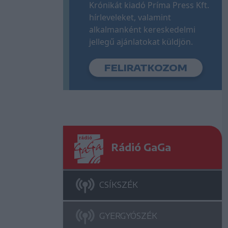
Krónikát kiadó Príma Press Kft.
hírleveleket, valamint
alkalmanként kereskedelmi
jellegű ajánlatokat küldjön.
Rádió GaGa
CSÍKSZÉK
GYERGYÓSZÉK