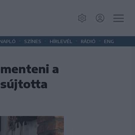
•
•
•
•
 NAPLÓ
SZÍNES
HÍRLEVÉL
RÁDIÓ
ENG
 menteni a
sújtotta