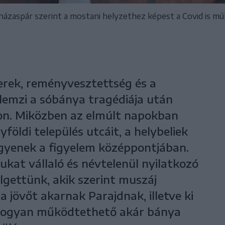
házaspár szerint a mostani helyzethez képest a Covid is m
erek, reményvesztettség és a
llemzi a sóbánya tragédiája után
don. Miközben az elmúlt napokban
yföldi település utcáit, a helybeliek
egyenek a figyelem középpontjában.
ukat vállaló és névtelenül nyilatkozó
lgettünk, akik szerint muszáj
jövőt akarnak Parajdnak, illetve ki
n hogyan működtethető akár bánya