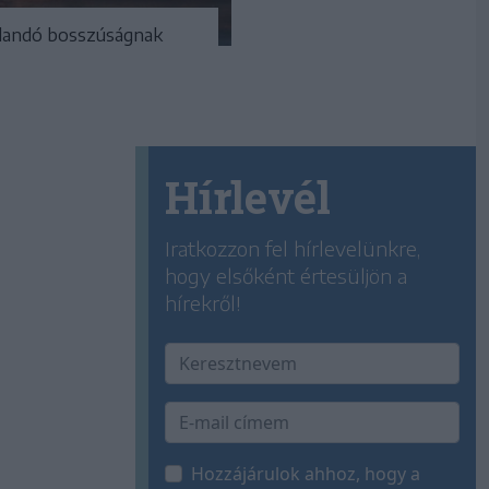
úlandó bosszúságnak
Hírlevél
Iratkozzon fel hírlevelünkre,
hogy elsőként értesüljön a
hírekről!
Hozzájárulok ahhoz, hogy a