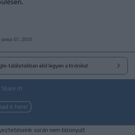
pülésen.
 június 07., 20:01
ogle-találatokban elöl legyen a Krónika!
 Share it!
ead it here!
eztetéseink során nem bizonyult