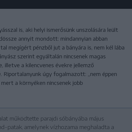
ásszal is, aki helyi ismerősünk unszolására leült
ndössze annyit mondott: mindannyian abban
l megígért pénzből jut a bányára is, nem kél lába
bányász szerint egyáltalán nincsenek magas
, illetve a kilencvenes évekre jellemző
é. Riportalanyunk úgy fogalmazott: ,,nem éppen
l, mert a környéken nincsenek jobb
lalat működtette parajdi sóbányába május
orond-patak, amelynek vízhozama meghaladta a