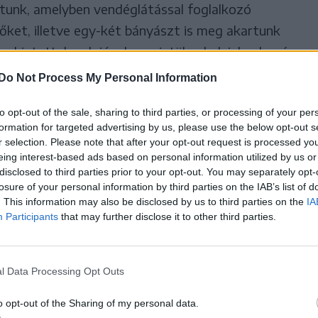
tunk, amelyben vendéglátással foglalkozó
őket, illetve egy-két bányászt is meg akartunk
em biztattak sok jóval, szerintük a helyieknek már
s magyar újságírókból. Hiába próbáltuk
Do Not Process My Personal Information
agy érdeklődést ingyen reklámként kell értékelni,
to opt-out of the sale, sharing to third parties, or processing of your per
yi közösségnek minden hírverés jól jön, másrészt
formation for targeted advertising by us, please use the below opt-out s
 román sajtóban sem találni. A sajtómunkások
r selection. Please note that after your opt-out request is processed y
számolt be a bányatragédiát követő parajdi
eing interest-based ads based on personal information utilized by us or
disclosed to third parties prior to your opt-out. You may separately opt-
losure of your personal information by third parties on the IAB’s list of
. This information may also be disclosed by us to third parties on the
IA
Participants
that may further disclose it to other third parties.
ezetőségét övező titkolózás –
n alkalmazottnak szigorúan
l Data Processing Opt Outs
gy a sajtó képviselőinek
o opt-out of the Sharing of my personal data.