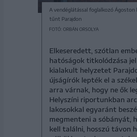
A vendéglátással foglalkozó Ágoston 
tűnt Parajdon
FOTÓ: ORBÁN ORSOLYA
Elkeseredett, szótlan emb
hatóságok titkolódzása je
kialakult helyzetet Paraj
újságírók lepték el a székel
arra várnak, hogy ne ők l
Helyszíni riportunkban arc
lakosokkal egyaránt beszé
megmenteni a sóbányát, ha 
kell találni, hosszú távo