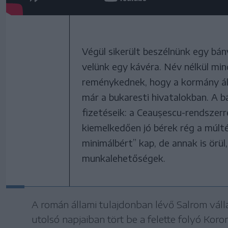
Végül sikerült beszélnünk egy bány
velünk egy kávéra. Név nélkül mi
reménykednek, hogy a kormány álta
már a bukaresti hivatalokban. A 
fizetéseik: a Ceaușescu-rendszerre
kiemelkedően jó bérek rég a múlt
minimálbért” kap, de annak is örü
munkalehetőségek.
A román állami tulajdonban lévő Salrom vál
utolsó napjaiban tört be a felette folyó K