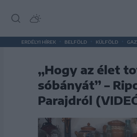
•
•
•
ERDÉLYI HÍREK
BELFÖLD
KÜLFÖLD
GAZ
„Hogy az élet t
sóbányát” – Ripo
Parajdról (VIDE