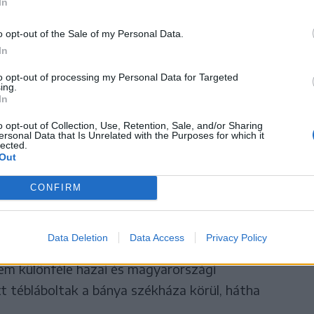
 lassan átterjedt a
In
s.
o opt-out of the Sale of my Personal Data.
In
to opt-out of processing my Personal Data for Targeted
ing.
nyzati képviselők vagy nem válaszoltak a
In
tták el az érdeklődést, hogy egyetlen személy
o opt-out of Collection, Use, Retention, Sale, and/or Sharing
ersonal Data that Is Unrelated with the Purposes for which it
ló, a mintegy 4000 lakost számláló Hargita
lected.
Out
iszont nehéz elérni. Ami részben érthető, hiszen
dő válságtanácskozásokon vett részt a
CONFIRM
rt” székházában, aminek kulcsra zárt kapujára és a
mánul és magyarul is, hogy „Magánterület”, nehogy
Data Deletion
Data Access
Privacy Policy
zámos újságíró próbált a polgármesterrel, illetve
nem különféle hazai és magyarországi
tt tébláboltak a bánya székháza körül, hátha