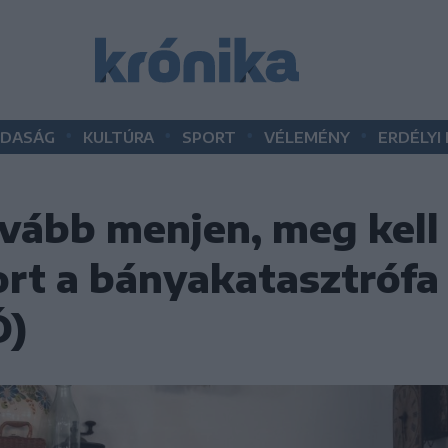
•
•
•
•
DASÁG
KULTÚRA
SPORT
VÉLEMÉNY
ERDÉLYI
ovább menjen, meg kell
rt a bányakatasztrófa 
Ó)