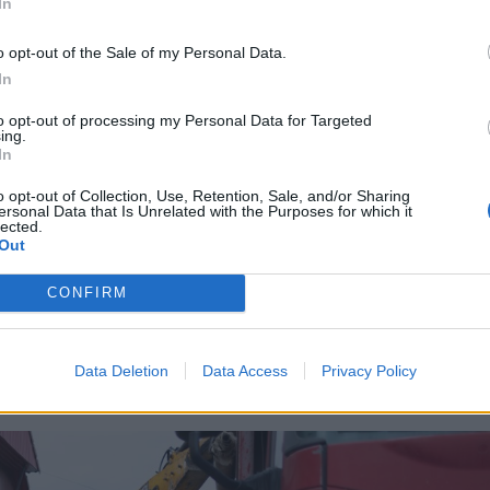
gazdaság nagyobb önállóságot,
In
hozatalt és kiszámíthatóbb
o opt-out of the Sale of my Personal Data.
kát tehet lehetővé. Ebben élen
In
to opt-out of processing my Personal Data for Targeted
yei Tanács,
ing.
In
o opt-out of Collection, Use, Retention, Sale, and/or Sharing
ersonal Data that Is Unrelated with the Purposes for which it
lected.
 azt a teljesítményt, hogy teljes
Out
alékát saját források tegyék ki. Az ellenpólust
CONFIRM
hol a teljes bevételnek alig valamivel több mint
ásból –
derül ki
a Turnul Sfatului portál
Data Deletion
Data Access
Privacy Policy