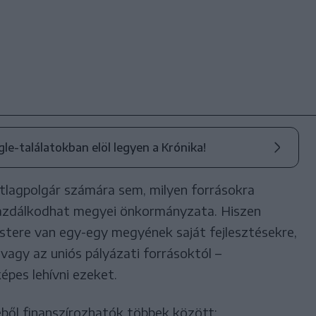
ogle-találatokban elöl legyen a Krónika!
tlagpolgár számára sem, milyen forrásokra
azdálkodhat megyei önkormányzata. Hiszen
tere van egy-egy megyének saját fejlesztésekre,
 vagy az uniós pályázati forrásoktól –
pes lehívni ezeket.
ből finanszírozhatók többek között: