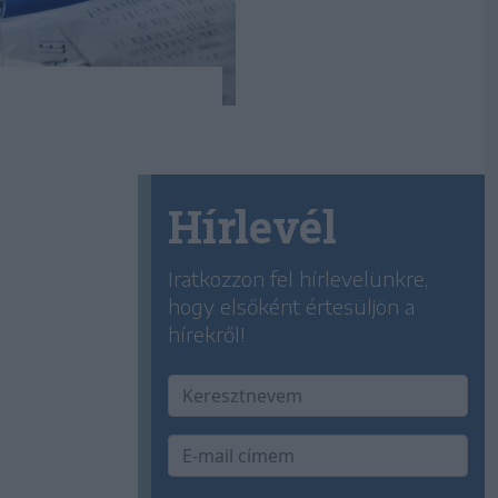
Hírlevél
Iratkozzon fel hírlevelünkre,
hogy elsőként értesüljön a
hírekről!