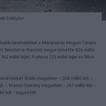
endő Erdélyben
tősebb bevételekkel a Máramaros Megyei Tanács
–, ezt Beszterce-Naszód megye követte 824 millió
și 762 millió lejjel, Prahova 733 millió lejjel és Bihar
evételeket Brăila megyében – 208 millió lejt –,
jt –, Krassó-Szörény megyében – 267 millió lejt –
ó lejt – jegyezték.