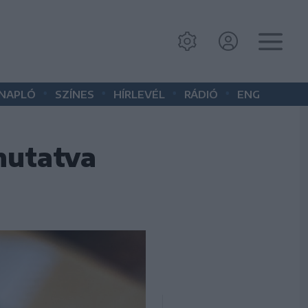
•
•
•
•
 NAPLÓ
SZÍNES
HÍRLEVÉL
RÁDIÓ
ENG
mutatva