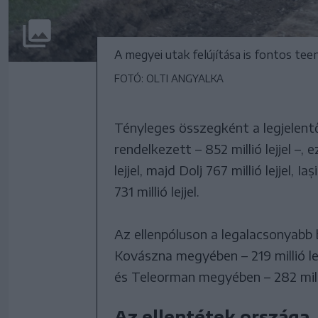
A megyei utak felújítása is fontos te
FOTÓ: OLTI ANGYALKA
Tényleges összegként a legjelen
rendelkezett – 852 millió lejjel 
lejjel, majd Dolj 767 millió lejjel, Ia
731 millió lejjel.
Az ellenpóluson a legalacsonyabb b
Kovászna megyében – 219 millió le
és Teleorman megyében – 282 milli
Az ellentétek országa