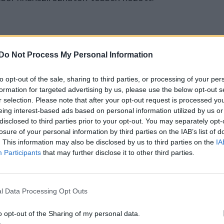
 szociális intézmények működtetése,
k, könyvtárak, turisztikai fejlesztések,
Do Not Process My Personal Information
turális beruházások előkészítése és
to opt-out of the sale, sharing to third parties, or processing of your per
formation for targeted advertising by us, please use the below opt-out s
r selection. Please note that after your opt-out request is processed y
 erős saját bevételi alappal rendelkezik-e, mint
eing interest-based ads based on personal information utilized by us or
an – külső forrásokra támaszkodik.
disclosed to third parties prior to your opt-out. You may separately opt-
losure of your personal information by third parties on the IAB’s list of
. This information may also be disclosed by us to third parties on the
IA
Participants
that may further disclose it to other third parties.
gy az erdélyi megyék között is jelentős
l Data Processing Opt Outs
o opt-out of the Sharing of my personal data.