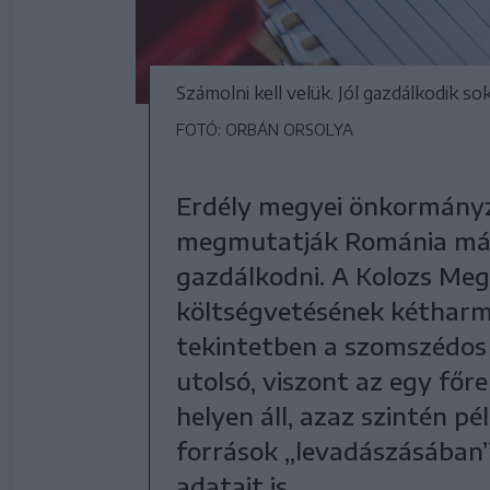
Számolni kell velük. Jól gazdálkodik so
FOTÓ: ORBÁN ORSOLYA
Erdély megyei önkormányz
megmutatják Románia más 
gazdálkodni. A Kolozs Megy
költségvetésének kétharma
tekintetben a szomszédos
utolsó, viszont az egy főr
helyen áll, azaz szintén p
források „levadászásában”
adatait is.