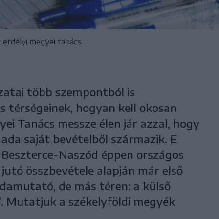
k erdélyi megyei tanács
atai több szempontból is
térségeinek, hogyan kell okosan
ei Tanács messze élen jár azzal, hogy
da saját bevételből származik. E
 Beszterce-Naszód éppen országos
e jutó összbevétele alapján már első
éldamutató, de más téren: a külső
. Mutatjuk a székelyföldi megyék