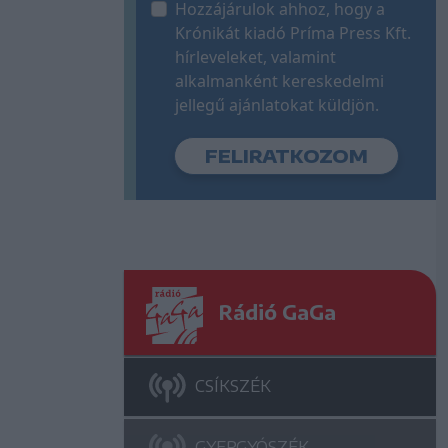
Hozzájárulok ahhoz, hogy a
Krónikát kiadó Príma Press Kft.
hírleveleket, valamint
alkalmanként kereskedelmi
jellegű ajánlatokat küldjön.
Rádió GaGa
CSÍKSZÉK
GYERGYÓSZÉK