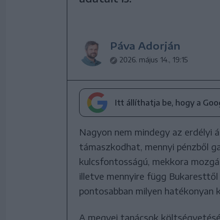
Páva Adorján
2026. május 14., 19:15
Itt állíthatja be, hogy a Go
Nagyon nem mindegy az erdélyi á
támaszkodhat, mennyi pénzből g
kulcsfontosságú, mekkora mozgás
illetve mennyire függ Bukaresttől
pontosabban milyen hatékonyan ké
A megyei tanácsok költségvetésé