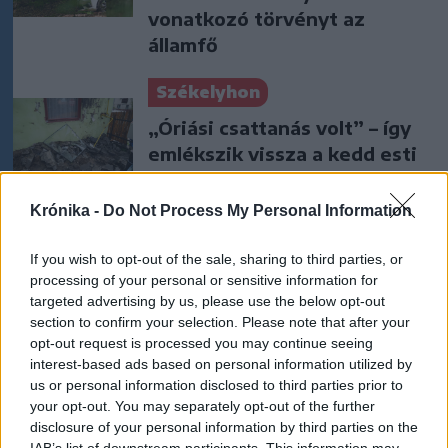
vonatkozó törvényt az
államfő
Székelyhon
„Óriási csattanás volt” – így
emlékszik vissza a kedd esti
balesetre a csíkszeredai
családfő
Krónika -
Do Not Process My Personal Information
Székelyhon
If you wish to opt-out of the sale, sharing to third parties, or
processing of your personal or sensitive information for
Visszaküldte a parlamentnek
targeted advertising by us, please use the below opt-out
Nicușor Dan a közel 900
section to confirm your selection. Please note that after your
medve kilövését lehetővé
opt-out request is processed you may continue seeing
tevő törvényt
interest-based ads based on personal information utilized by
us or personal information disclosed to third parties prior to
your opt-out. You may separately opt-out of the further
Székely Sport
disclosure of your personal information by third parties on the