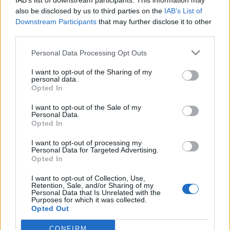
Egyetlen székelyföldi
IAB’s list of downstream participants. This information may
also be disclosed by us to third parties on the
IAB’s List of
résztvevő lesz a futsal 2.
Downstream Participants
that may further disclose it to other
Ligában
third parties.
Personal Data Processing Opt Outs
Nőileg
Sándor Ella: Na, indíts, s
I want to opt-out of the Sharing of my
personal data.
menjünk!
Opted In
I want to opt-out of the Sale of my
Personal Data.
Opted In
I want to opt-out of processing my
Personal Data for Targeted Advertising.
Opted In
I want to opt-out of Collection, Use,
A rovat további cikkei
Retention, Sale, and/or Sharing of my
Personal Data that Is Unrelated with the
Purposes for which it was collected.
Opted Out
CONFIRM