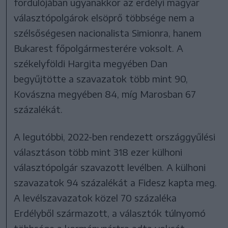
fordulójában ugyanakkor az erdélyi magyar
választópolgárok elsöprő többsége nem a
szélsőségesen nacionalista Simionra, hanem
Bukarest főpolgármesterére voksolt. A
székelyföldi Hargita megyében Dan
begyűjtötte a szavazatok több mint 90,
Kovászna megyében 84, míg Marosban 67
százalékát.
A legutóbbi, 2022-ben rendezett országgyűlési
választáson több mint 318 ezer külhoni
választópolgár szavazott levélben. A külhoni
szavazatok 94 százalékát a Fidesz kapta meg.
A levélszavazatok közel 70 százaléka
Erdélyből származott, a választók túlnyomó