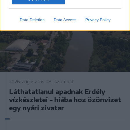
Data Deletion
Data Access
Privacy Policy
2026. augusztus 08., szombat
Láthatatlanul apadnak Erdély
vízkészletei – hiába hoz özönvizet
egy nyári zivatar