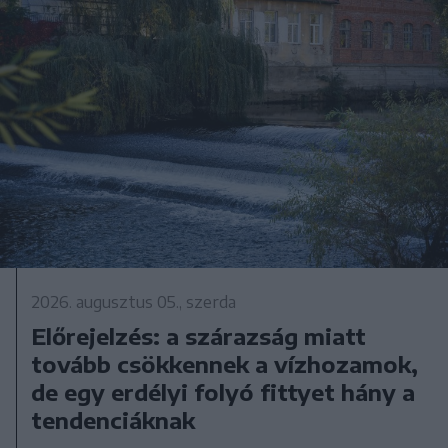
2026. augusztus 05., szerda
Előrejelzés: a szárazság miatt
tovább csökkennek a vízhozamok,
de egy erdélyi folyó fittyet hány a
tendenciáknak