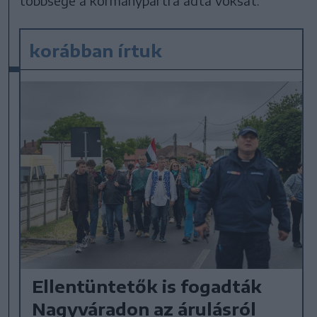
többsége a kormánypártra adta voksát.
korábban írtuk
Ellentüntetők is fogadták
Nagyváradon az árulásról