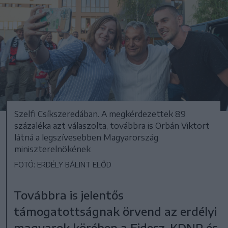
Szelfi Csíkszeredában. A megkérdezettek 89
százaléka azt válaszolta, továbbra is Orbán Viktort
látná a legszívesebben Magyarország
miniszterelnökének
FOTÓ: ERDÉLY BÁLINT ELŐD
Továbbra is jelentős
támogatottságnak örvend az erdélyi
magyarok körében a Fidesz–KDNP és