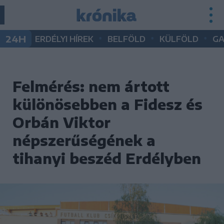
•
•
•
24H
ERDÉLYI HÍREK
BELFÖLD
KÜLFÖLD
G
Felmérés: nem ártott
különösebben a Fidesz és
Orbán Viktor
népszerűségének a
tihanyi beszéd Erdélyben