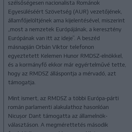
szélsőségesen nacionalista Románok
Egyesüléséért Szövetség (AUR) vezetőjének,
államfőjelöltjének ama kijelentésével, miszerint
„most a nemzetek Európájának, a keresztény
Európának van itt az ideje”. A beszéd
másnapján Orbán Viktor telefonon
egyeztetett Kelemen Hunor RMDSZ-elnökkel,
és a kormányfő ekkor már egyértelművé tette,
hogy az RMDSZ álláspontja a mérvadó, azt
támogatja.
Mint ismert, az RMDSZ a többi Európa-párti
román parlamenti alakulathoz hasonlóan
Nicușor Dant támogatta az államelnök-
választáson. A megmérettetés második