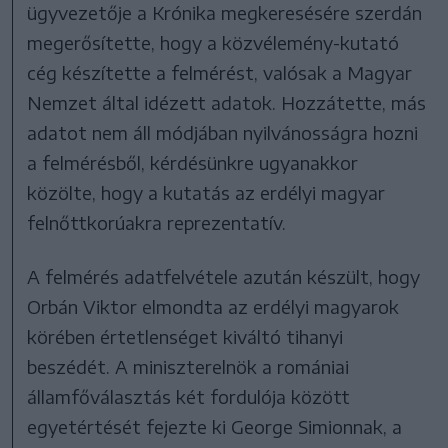
ügyvezetője a Krónika megkeresésére szerdán
megerősítette, hogy a közvélemény-kutató
cég készítette a felmérést, valósak a Magyar
Nemzet által idézett adatok. Hozzátette, más
adatot nem áll módjában nyilvánosságra hozni
a felmérésből, kérdésünkre ugyanakkor
közölte, hogy a kutatás az erdélyi magyar
felnőttkorúakra reprezentatív.
A felmérés adatfelvétele azután készült, hogy
Orbán Viktor elmondta az erdélyi magyarok
körében értetlenséget kiváltó tihanyi
beszédét. A miniszterelnök a romániai
államfőválasztás két fordulója között
egyetértését fejezte ki George Simionnak, a