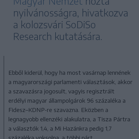
Magyar Nemzet
hozta
nyilvánosságra, hivatkozva
a kolozsvári SoDiSo
Research kutatására.
Ebből kiderül, hogy ha most vasárnap lennének
a magyarországi parlamenti választások, akkor
a szavazásra jogosult, vagyis regisztrált
erdélyi magyar állampolgárok 96 százaléka a
Fidesz–KDNP-re szavazna. Eközben a
legnagyobb ellenzéki alakulatra, a Tisza Pártra
a választók 1,4, a Mi Hazánkra pedig 1,7
százaléka voksolna, a többi párt