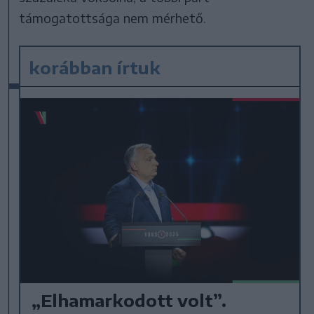
támogatottsága nem mérhető.
korábban írtuk
„Elhamarkodott volt”.