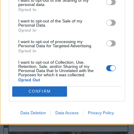
I want to opt-out of the Sharing of my
personal data.
beszédében a miniszterelnök „teljes
Opted In
egyetértését” fejezte ki a szélsőségesen
I want to opt-out of the Sale of my
nacionalista Románok Egyesüléséért
Personal Data.
Opted In
Szövetség (AUR) vezetőjének kijelentésével,
I want to opt-out of processing my
miszerint „most a nemzetek Európájának, a
Personal Data for Targeted Advertising.
Opted In
keresztény Európának van itt az ideje,
amelyben harcolni fogunk a jogunkért, hogy
I want to opt-out of Collection, Use,
Retention, Sale, and/or Sharing of my
európai polgárok legyünk”. Simion ezt fel- és ki
Personal Data that Is Unrelated with the
Purposes for which it was collected.
is használta a kampánya során, köszönetet
Opted Out
mondva Orbán Viktornak a „nagyszerű
CONFIRM
üzenetért”.
Data Deletion
Data Access
Privacy Policy
korábban írtuk