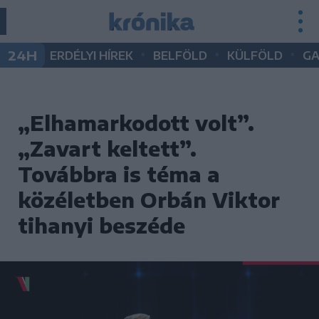
•
•
•
24H
ERDÉLYI HÍREK
BELFÖLD
KÜLFÖLD
G
„Elhamarkodott volt”.
„Zavart keltett”.
Továbbra is téma a
közéletben Orbán Viktor
tihanyi beszéde