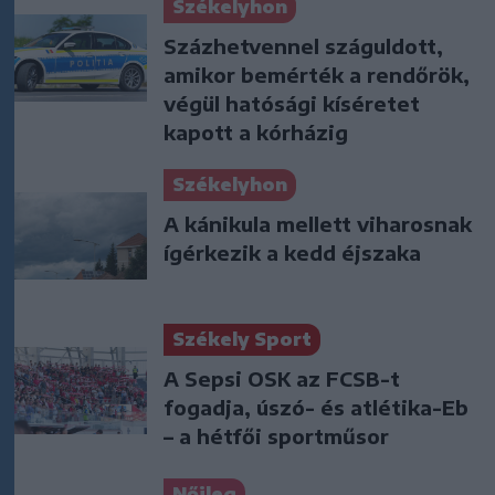
Székelyhon
Százhetvennel száguldott,
amikor bemérték a rendőrök,
végül hatósági kíséretet
kapott a kórházig
Székelyhon
A kánikula mellett viharosnak
ígérkezik a kedd éjszaka
Székely Sport
A Sepsi OSK az FCSB-t
fogadja, úszó- és atlétika-Eb
– a hétfői sportműsor
Nőileg