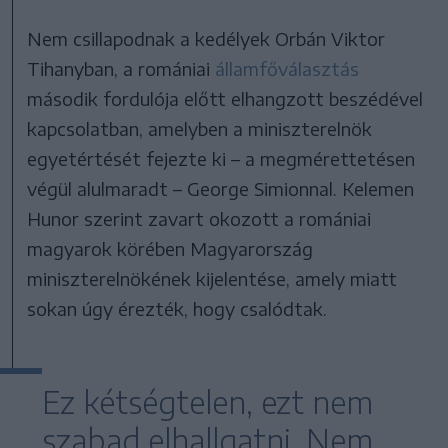
Nem csillapodnak a kedélyek Orbán Viktor
Tihanyban, a romániai
államfőválasztás
második fordulója előtt elhangzott beszédével
kapcsolatban, amelyben a miniszterelnök
egyetértését fejezte ki – a megmérettetésen
végül alulmaradt – George Simionnal. Kelemen
Hunor szerint zavart okozott a romániai
magyarok körében Magyarország
miniszterelnökének kijelentése, amely miatt
sokan úgy érezték, hogy csalódtak.
Ez kétségtelen, ezt nem
szabad elhallgatni. Nem