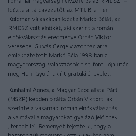
romániai magyarság helyzete és az RMDSZ” –
idézte a tárcavezetőt az MTI. Brenner
Koloman válaszában idézte Markó Bélát, az
RMDSZ volt elnökét, aki szerint a román
elnökválasztás eredménye Orbán Viktor
veresége, Gulyás Gergely azonban arra
emlékeztetett: Markó Béla 1998-ban a
magyarországi választások első fordulója után
még Horn Gyulának írt gratuláló levelet.
Kunhalmi Ágnes, a Magyar Szocialista Párt
(MSZP) kedden bírálta Orbán Viktort, aki
szerinte a vasárnapi román elnökválasztás
alkalmával a magyarokat gyalázó jelöltnek
„térdelt le”. Reményét fejezte ki, hogy a
határon túli magyarok ezt 2026-ban nem