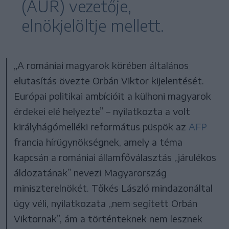
(AUR) vezetője,
elnökjelöltje mellett.
„A romániai magyarok körében általános
elutasítás övezte Orbán Viktor kijelentését.
Európai politikai ambícióit a külhoni magyarok
érdekei elé helyezte” – nyilatkozta a volt
királyhágómelléki református püspök az
AFP
francia hírügynökségnek, amely a téma
kapcsán a romániai államfőválasztás „járulékos
áldozatának” nevezi Magyarország
miniszterelnökét. Tőkés László mindazonáltal
úgy véli, nyilatkozata „nem segített Orbán
Viktornak”, ám a történteknek nem lesznek