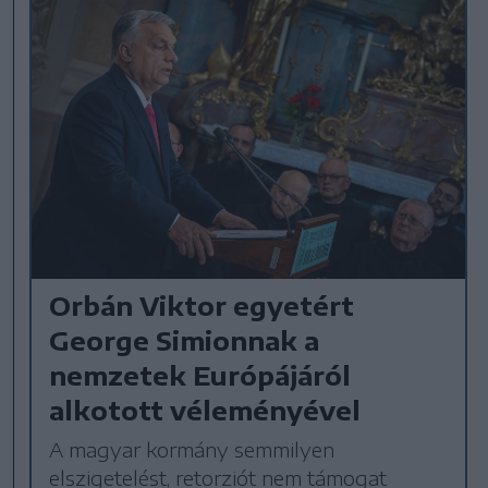
Orbán Viktor egyetért
George Simionnak a
nemzetek Európájáról
alkotott véleményével
A magyar kormány semmilyen
elszigetelést, retorziót nem támogat