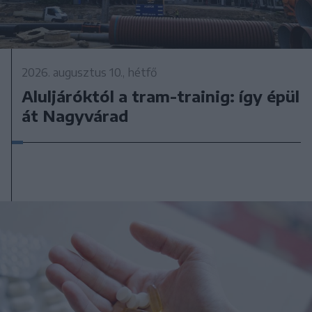
2026. augusztus 10., hétfő
Aluljáróktól a tram-trainig: így épül
át Nagyvárad