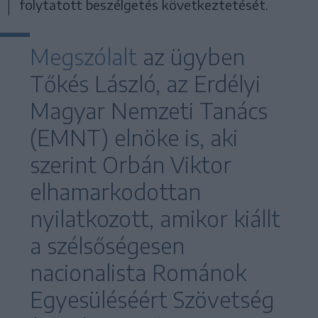
folytatott beszélgetés következtetését.
Megszólalt
az ügyben
Tőkés László, az Erdélyi
Magyar Nemzeti Tanács
(EMNT) elnöke is, aki
szerint Orbán Viktor
elhamarkodottan
nyilatkozott, amikor kiállt
a szélsőségesen
nacionalista Románok
Egyesüléséért Szövetség