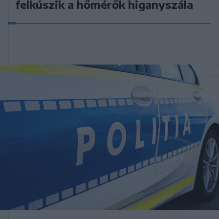
felkúszik a hőmérők higanyszála