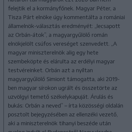
felejtik el a kormányfőnek. Magyar Péter, a
Tisza Párt elnöke úgy kommentálta a romániai
államelnök-választás eredményét: „lecsapott
az Orbán-átok”, a magyargyűlölő román
elnökjelölt csúfos vereséget szenvedett. „A
magyar miniszterelnök alig egy hete
szembeköpte és elárulta az erdélyi magyar
testvéreinket. Orbán azt a nyíltan
magyargyűlölő Simiont támogatta, aki 2019-
ben magyar sírokon ugrált és összetörte az
uzvölgyi temető székelykapuját. Árulás és
bukás: Orbán a neved” – írta közösségi oldalán
posztolt bejegyzésében az ellenzéki vezető,
aki a miniszterelnök tihanyi beszéde után
gyalog indult el Budapestről Nagyváradra.