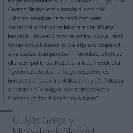
megkönnyebbülve vette tudomásul, hogy nem
George Simion lett a román államelnök.
„Mindez azonban nem teszi meg nem
történtté a magyar miniszterelnök tihanyi
beszédét, hiszen Simion erre hivatkozva, mint
Orbán szövetségese és barátja szórólapozott
a választási kampányban” – emlékeztetett az
ellenzéki politikus. Közölte, a Jobbik évek óta
figyelmeztetett arra, hogy veszélyes és
nemzetellenes az a politika, amely „feláldozza
a határon túli magyar nemzetrészeket a
fideszes pártpolitikai érdek oltárán”.
Gulyás Gergely
Miniszterelnökséget