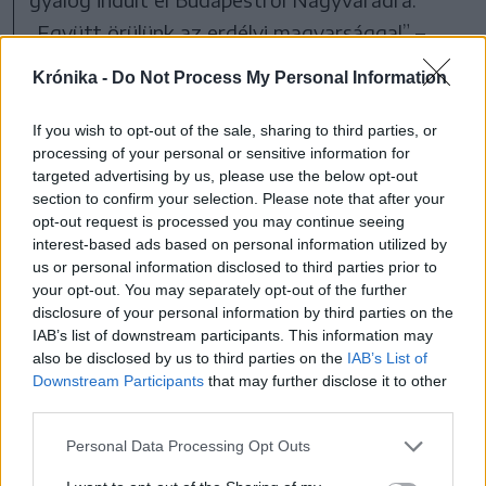
„Együtt örülünk az erdélyi magyarsággal” –
közölte Magyar, hozzátéve, jövő szombaton
Krónika -
Do Not Process My Personal Information
érkezik Nagyváradra az egymillió lépés a
békéért és a nemzeti összefogásért menet.
If you wish to opt-out of the sale, sharing to third parties, or
processing of your personal or sensitive information for
targeted advertising by us, please use the below opt-out
Mint arról beszámoltunk, a romániai magyarok
section to confirm your selection. Please note that after your
körében meglepetést, egyúttal egyet nem
opt-out request is processed you may continue seeing
interest-based ads based on personal information utilized by
értést váltott ki, hogy Orbán Viktor a romániai
us or personal information disclosed to third parties prior to
államfőválasztás két fordulója között
your opt-out. You may separately opt-out of the further
disclosure of your personal information by third parties on the
egyetértését fejezte ki George Simion
IAB’s list of downstream participants. This information may
államfőjelölt ama kijelentésével, miszerint
also be disclosed by us to third parties on the
IAB’s List of
„most a nemzetek Európájának, a keresztény
Downstream Participants
that may further disclose it to other
third parties.
Európának van itt az ideje”. A felújított Tihanyi
Bencés Apátság és a Szent Kristóf
Personal Data Processing Opt Outs
zarándokház átadó ünnepségén elhangzott