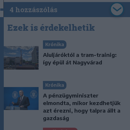
4 hozzászólás
Ezek is érdekelhetik
Krónika
Aluljáróktól a tram-trainig:
így épül át Nagyvárad
Krónika
A pénzügyminiszter
elmondta, mikor kezdhetjük
azt érezni, hogy talpra állt a
gazdaság