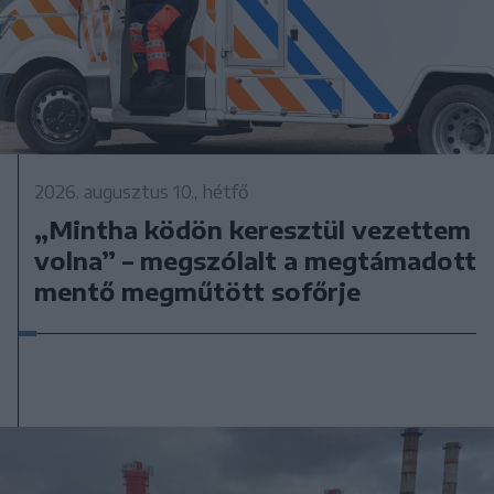
2026. augusztus 10., hétfő
„Mintha ködön keresztül vezettem
volna” – megszólalt a megtámadott
mentő megműtött sofőrje