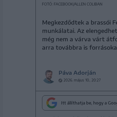
FOTÓ: FACEBOOK/ALLEN COLIBAN
Megkezdődtek a brassói Fel
munkálatai. Az elengedhe
még nem a várva várt átfo
arra továbbra is forrásoka
Páva Adorján
2026. május 10., 20:27
Itt állíthatja be, hogy a Go