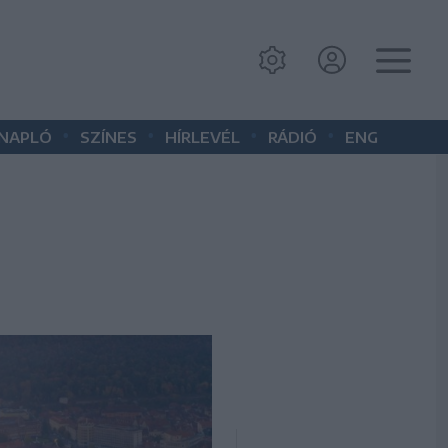
•
•
•
•
 NAPLÓ
SZÍNES
HÍRLEVÉL
RÁDIÓ
ENG