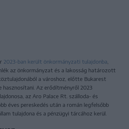
ár
2023-ban került önkormányzati tulajdonba
,
lék az önkormányzat és a lakosság határozott
köztulajdonából a városhoz, előtte Bukarest
e hasznosítani. Az erődítményről 2023
lajdonosa, az Aro Palace Rt. szálloda- és
több éves pereskedés után a román legfelsőbb
llam tulajdona és a pénzügyi tárcához kerül.