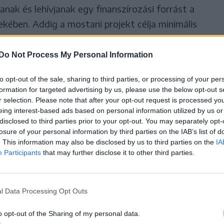
nak és lehívjanak egy finanszírozási forrást a
ekében. Addig a mostani projekt célja minimális
műemlék megőrzése érdekében: ezek nem
 megjelenését.
Do Not Process My Personal Information
to opt-out of the sale, sharing to third parties, or processing of your per
ülső részének állagbiztosításán dolgozunk.
formation for targeted advertising by us, please use the below opt-out s
t, amelyek jelentős károsodást mutatnak, és
r selection. Please note that after your opt-out request is processed y
a, anélkül azonban, hogy érintenénk a történeti
eing interest-based ads based on personal information utilized by us or
disclosed to third parties prior to your opt-out. You may separately opt-
egőrizzük. Csak az idők során végzett nem
losure of your personal information by third parties on the IAB’s list of
tjuk el, vagyis a korábbi munkálatok során
. This information may also be disclosed by us to third parties on the
IA
Participants
that may further disclose it to other third parties.
kat” –
idézte
a Bizbrasov.ro portál Valentin Prodan
l Data Processing Opt Outs
 szakasza azért összpontosít a műemlék külső
et jelenti a legnagyobb kockázatot mind a
o opt-out of the Sharing of my personal data.