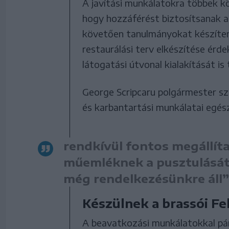
A javítási munkálatokra többek kö
hogy hozzáférést biztosítsanak 
követően tanulmányokat készíte
restaurálási terv elkészítése érd
látogatási útvonal kialakítását is 
George Scripcaru polgármester szer
és karbantartási munkálatai egés
rendkívül fontos megállít
műemléknek a pusztulását,
még rendelkezésünkre áll”
Készülnek a brassói Fe
A beavatkozási munkálatokkal pá