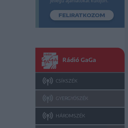
jellegű ajánlatokat küldjön.
Rádió GaGa
CSÍKSZÉK
GYERGYÓSZÉK
HÁROMSZÉK