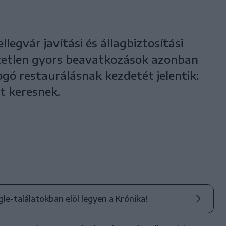
legvár javítási és állagbiztosítási
tetlen gyors beavatkozások azonban
gó restaurálásnak kezdetét jelentik:
t keresnek.
ogle-találatokban elöl legyen a Krónika!