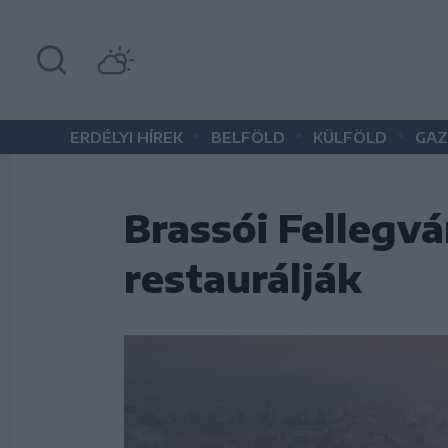
•
•
•
ERDÉLYI HÍREK
BELFÖLD
KÜLFÖLD
GAZ
Brassói Fellegvá
restaurálják