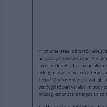
Mint ismeretes, a brassói Fellegv
hosszas pereskedés után. A műem
kérésére került át a román állam 
belügyminisztériumi célra tervezt
februárjában mondott le addigi tu
vendéglátóipari vállalat, miután 
bíróság kimondta: az ingatlan az á