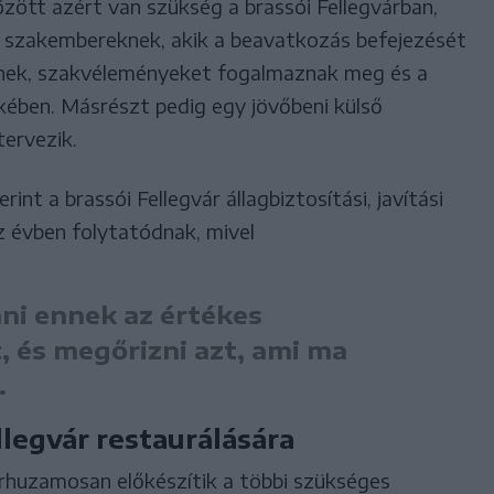
zött azért van szükség a brassói Fellegvárban,
a szakembereknek, akik a beavatkozás befejezését
nek, szakvéleményeket fogalmaznak meg és a
ekében. Másrészt pedig egy jövőbeni külső
tervezik.
int a brassói Fellegvár állagbiztosítási, javítási
z évben folytatódnak, mivel
ani ennek az értékes
 és megőrizni azt, ami ma
.
llegvár restaurálására
rhuzamosan előkészítik a többi szükséges