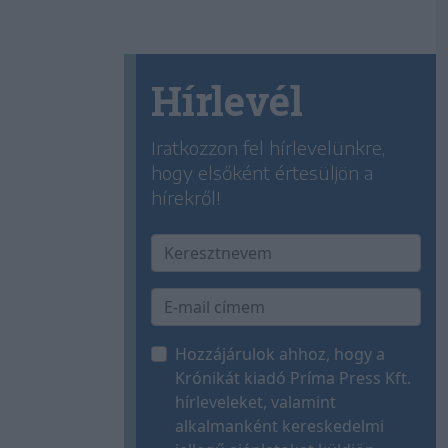
Hírlevél
Iratkozzon fel hírlevelünkre,
hogy elsőként értesüljön a
hírekről!
Hozzájárulok ahhoz, hogy a
Krónikát kiadó Príma Press Kft.
hírleveleket, valamint
alkalmanként kereskedelmi