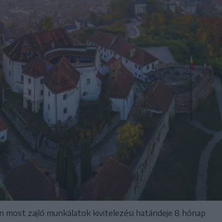
n most zajló munkálatok kivitelezési határideje 8 hónap