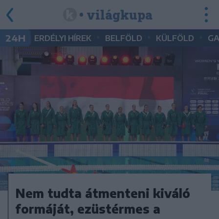
• világkupa
•
•
•
24H
ERDÉLYI HÍREK
BELFÖLD
KÜLFÖLD
G
Nem tudta átmenteni kiváló
formáját, ezüstérmes a