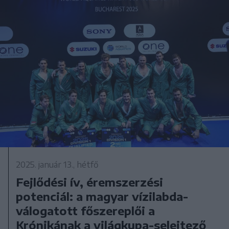
2025. január 13., hétfő
Fejlődési ív, éremszerzési
potenciál: a magyar vízilabda-
válogatott főszereplői a
Krónikának a világkupa-selejtező