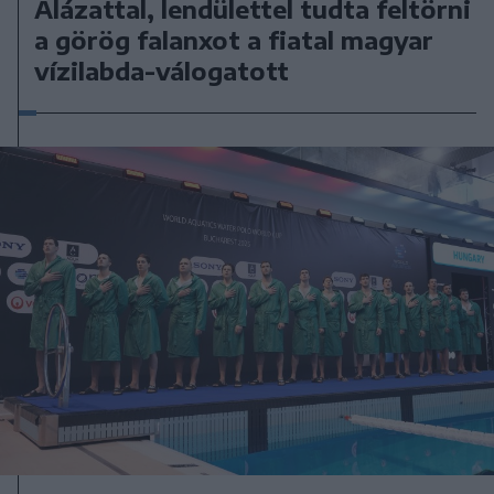
Alázattal, lendülettel tudta feltörni
a görög falanxot a fiatal magyar
vízilabda-válogatott