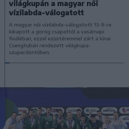
világkupán a magyar női
vízilabda-válogatott
A magyar női vízilabda-válogatott 13-9-re
kikapott a görög csapattól a vasárnapi
fináléban, ezzel ezüstéremmel zárt a kínai
Csengtuban rendezett világkupa-
szuperdöntőben.