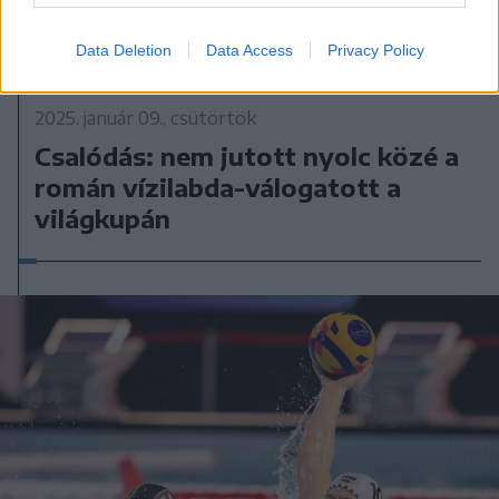
Data Deletion
Data Access
Privacy Policy
2025. január 09., csütörtök
Csalódás: nem jutott nyolc közé a
román vízilabda-válogatott a
világkupán