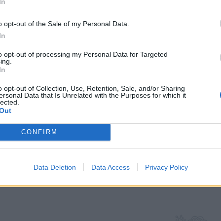
In
o opt-out of the Sale of my Personal Data.
In
to opt-out of processing my Personal Data for Targeted
a román
ing.
In
o opt-out of Collection, Use, Retention, Sale, and/or Sharing
hetedik, és
ersonal Data that Is Unrelated with the Purposes for which it
lected.
koncertet,
Out
etít élőben.
CONFIRM
Data Deletion
Data Access
Privacy Policy
zúti