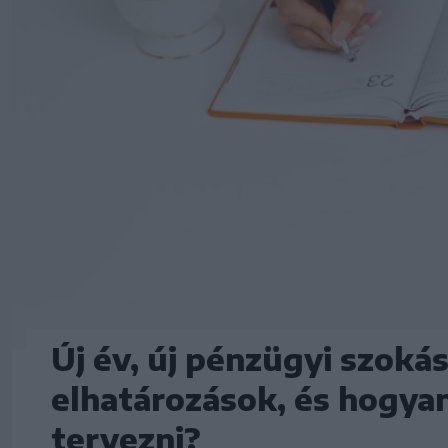
Új év, új pénzügyi szoká
elhatározások, és hogya
tervezni?