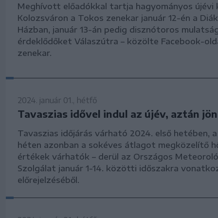
Meghívott előadókkal tartja hagyományos újévi 
Kolozsváron a Tokos zenekar január 12-én a Diá
Házban, január 13-án pedig disznótoros mulatság
érdeklődőket Válaszútra – közölte Facebook-old
zenekar.
2024. január 01., hétfő
Tavaszias idővel indul az újév, aztán jön 
Tavaszias időjárás várható 2024. első hetében, 
héten azonban a sokéves átlagot megközelítő h
értékek várhatók – derül az Országos Meteoroló
Szolgálat január 1-14. közötti időszakra vonatko
előrejelzéséből.