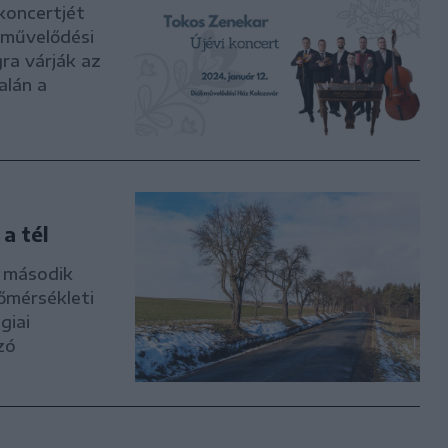
koncertjét
kművelődési
ra várják az
alán a
a tél
a második
őmérsékleti
giai
zó