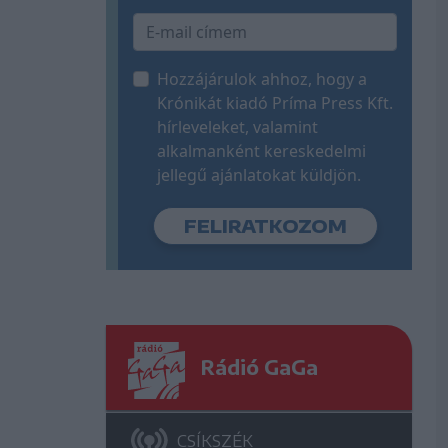
Hozzájárulok ahhoz, hogy a
Krónikát kiadó Príma Press Kft.
hírleveleket, valamint
alkalmanként kereskedelmi
jellegű ajánlatokat küldjön.
Rádió GaGa
CSÍKSZÉK