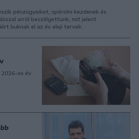
szik pénzügyeiket, spórolni kezdenek és
szal arról beszélgettünk, mit jelent
rt buknak el az év eleji tervek.
év
a 2026-os év
abb