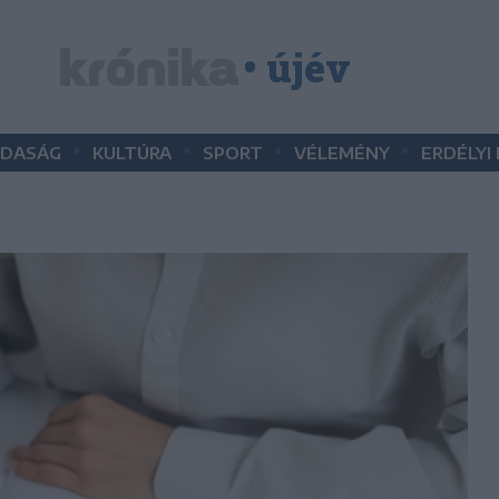
• újév
•
•
•
•
DASÁG
KULTÚRA
SPORT
VÉLEMÉNY
ERDÉLYI