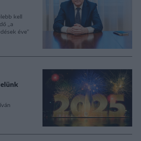
lebb kell
dő „a
rdések éve”
velünk
íván