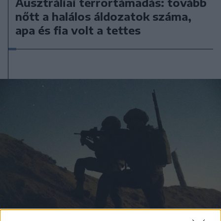
Ausztráliai terrortámadás: tovább
nőtt a halálos áldozatok száma,
apa és fia volt a tettes