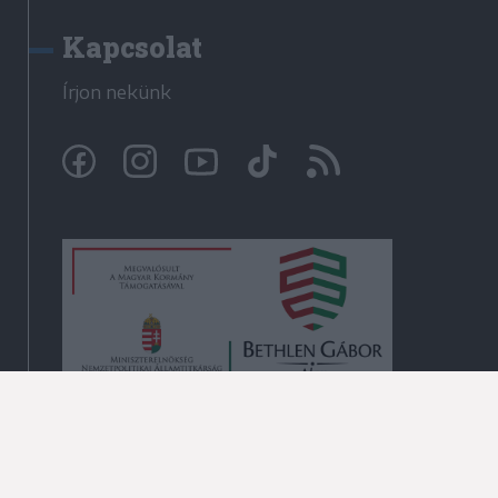
Kapcsolat
Írjon nekünk
© Krónika.ro 2009-2026
Minden jog fenntartva!