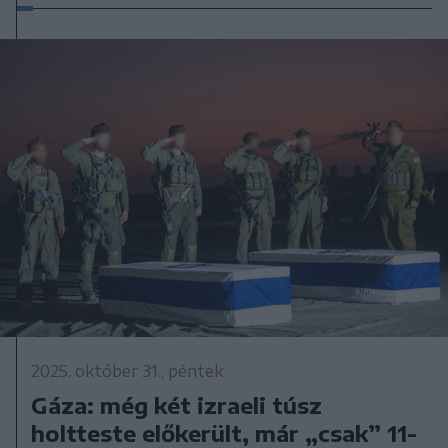
2025. október 31., péntek
Gáza: még két izraeli túsz
holtteste előkerült, már „csak” 11-