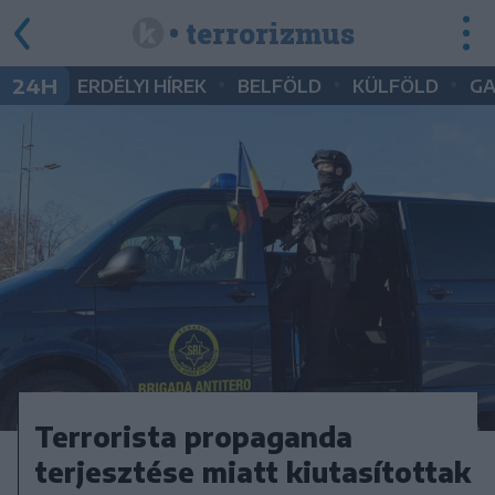
• terrorizmus
•
•
•
24H
ERDÉLYI HÍREK
BELFÖLD
KÜLFÖLD
G
Terrorista propaganda
terjesztése miatt kiutasítottak