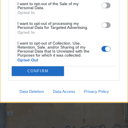
I want to opt-out of the Sale of my
Personal Data.
Opted In
I want to opt-out of processing my
2025. november 18., kedd
Personal Data for Targeted Advertising.
Opted In
Gáza: elfogadta az ENSZ BT a
békét és újjáépítést célzó amerikai
I want to opt-out of Collection, Use,
Retention, Sale, and/or Sharing of my
tervezetet
Personal Data that Is Unrelated with the
Purposes for which it was collected.
Opted Out
CONFIRM
Data Deletion
Data Access
Privacy Policy