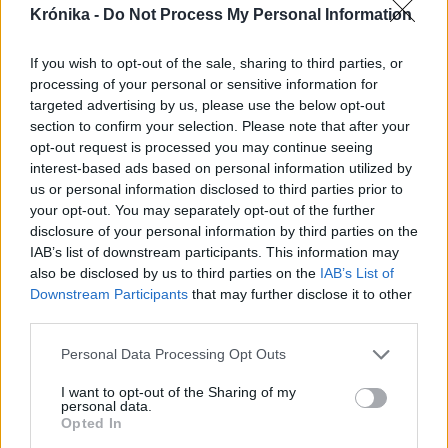
Krónika -
Do Not Process My Personal Information
2025. november 26., szerda
If you wish to opt-out of the sale, sharing to third parties, or
Izrael nagyszabású terrorellenes
processing of your personal or sensitive information for
hadműveletet kezdett
targeted advertising by us, please use the below opt-out
section to confirm your selection. Please note that after your
Ciszjordániában
opt-out request is processed you may continue seeing
interest-based ads based on personal information utilized by
us or personal information disclosed to third parties prior to
your opt-out. You may separately opt-out of the further
disclosure of your personal information by third parties on the
IAB’s list of downstream participants. This information may
also be disclosed by us to third parties on the
IAB’s List of
Downstream Participants
that may further disclose it to other
third parties.
Personal Data Processing Opt Outs
I want to opt-out of the Sharing of my
personal data.
Opted In