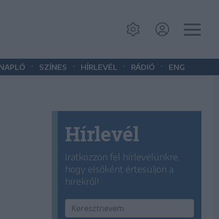
•
•
•
•
 NAPLÓ
SZÍNES
HÍRLEVÉL
RÁDIÓ
ENG
Hírlevél
Iratkozzon fel hírlevelünkre,
hogy elsőként értesüljön a
hírekről!