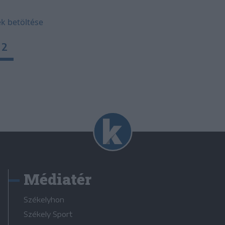
k betöltése
2
Médiatér
Székelyhon
Székely Sport