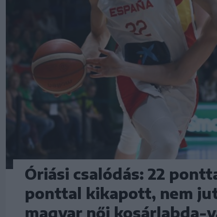
Óriási csalódás: 22 pontt
ponttal kikapott, nem jut
magyar női kosárlabda-v