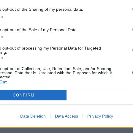
o opt-out of the Sharing of my personal data.
zett
In
omániai
amennyien az
o opt-out of the Sale of my Personal Data.
et.
In
to opt-out of processing my Personal Data for Targeted
ing.
In
o opt-out of Collection, Use, Retention, Sale, and/or Sharing
 a Fradi a
ersonal Data that Is Unrelated with the Purposes for which it
lected.
Out
a feröeri KÍ
CONFIRM
a-selejtező
Data Deletion
Data Access
Privacy Policy