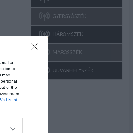
GYERGYÓSZÉK
HÁROMSZÉK
MAROSSZÉK
sonal or
ection to
UDVARHELYSZÉK
ou may
 personal
out of the
 downstream
B’s List of