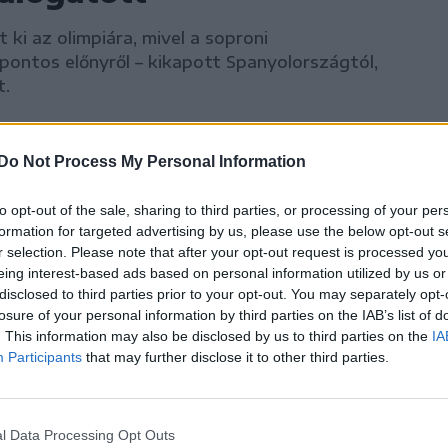
ki az olimpiára, mivel a soproni
pontos előnyről – kikapott Spanyolországtól,
t.
Do Not Process My Personal Information
vétel jogát
to opt-out of the sale, sharing to third parties, or processing of your per
formation for targeted advertising by us, please use the below opt-out s
r selection. Please note that after your opt-out request is processed y
eing interest-based ads based on personal information utilized by us or
 játssza
disclosed to third parties prior to your opt-out. You may separately opt-
losure of your personal information by third parties on the IAB’s list of
. This information may also be disclosed by us to third parties on the
IA
Participants
that may further disclose it to other third parties.
 OSC
l Data Processing Opt Outs