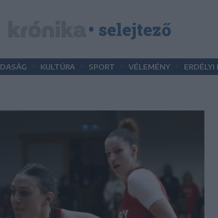
• selejtező
•
•
•
•
DASÁG
KULTÚRA
SPORT
VÉLEMÉNY
ERDÉLYI