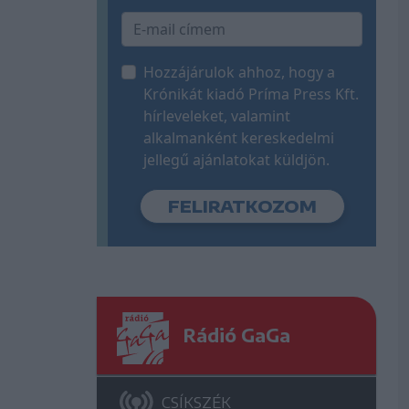
Hozzájárulok ahhoz, hogy a
Krónikát kiadó Príma Press Kft.
hírleveleket, valamint
alkalmanként kereskedelmi
jellegű ajánlatokat küldjön.
Rádió GaGa
CSÍKSZÉK