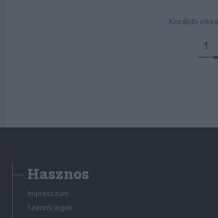
Korábbi cikke
1
Hasznos
Impresszum
Szerzői jogok