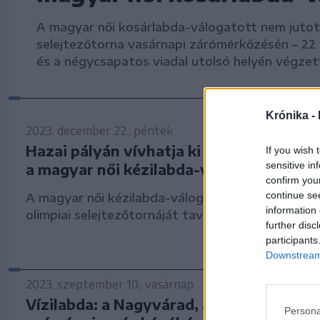
A magyar női kosárlabda-válogatott nem jutott 
selejtezőtorna vasárnapi zárómérkőzésén – 22 
és a négycsapatos viadal utolsó helyén végzet
Krónika -
2023. december 22., péntek
Hazai pályán vívhatja ki az olimpiai rész
If you wish 
sensitive in
a magyar női kézilabda-válogatott
confirm you
continue se
A magyar női kézilabda-válogatott Debrecenben
information 
olimpiai selejtezőtornáját tavasszal.
further disc
participants
Downstream 
2023. szeptember 10., vasárnap
Vízilabda: a Nagyvárad, a Honvéd és az
Persona