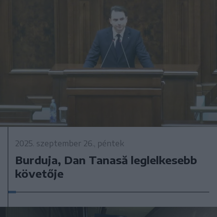
2025. szeptember 26., péntek
Burduja, Dan Tanasă leglelkesebb
követője