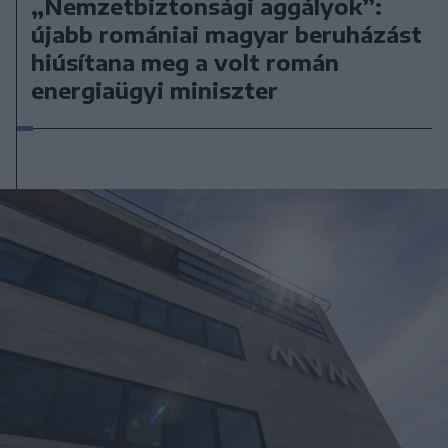
„Nemzetbiztonsági aggályok”:
újabb romániai magyar beruházást
hiúsítana meg a volt román
energiaügyi miniszter