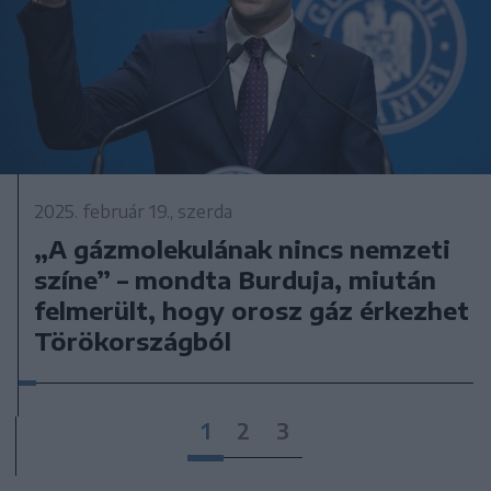
2025. február 19., szerda
„A gázmolekulának nincs nemzeti
színe” – mondta Burduja, miután
felmerült, hogy orosz gáz érkezhet
Törökországból
1
2
3