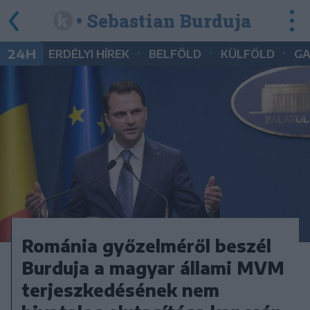
• Sebastian Burduja
•
•
•
24H
ERDÉLYI HÍREK
BELFÖLD
KÜLFÖLD
G
Románia győzelméről beszél
Burduja a magyar állami MVM
terjeszkedésének nem