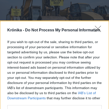
Krónika -
Do Not Process My Personal Information
If you wish to opt-out of the sale, sharing to third parties, or
processing of your personal or sensitive information for
targeted advertising by us, please use the below opt-out
2025. május 12., hétfő
section to confirm your selection. Please note that after your
opt-out request is processed you may continue seeing
Burduja: a törvényszék
interest-based ads based on personal information utilized by
elutasította a Greenpeace-nek a
us or personal information disclosed to third parties prior to
Neptun Deep beruházás leállítását
your opt-out. You may separately opt-out of the further
disclosure of your personal information by third parties on the
kérő keresetét
IAB’s list of downstream participants. This information may
also be disclosed by us to third parties on the
IAB’s List of
Downstream Participants
that may further disclose it to other
third parties.