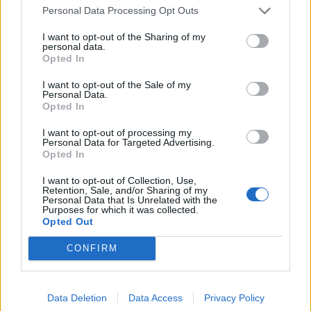
Personal Data Processing Opt Outs
I want to opt-out of the Sharing of my
personal data.
Opted In
I want to opt-out of the Sale of my
Personal Data.
Opted In
I want to opt-out of processing my
Personal Data for Targeted Advertising.
Opted In
I want to opt-out of Collection, Use,
Retention, Sale, and/or Sharing of my
Personal Data that Is Unrelated with the
Purposes for which it was collected.
2025. április 21., hétfő
Opted Out
Bár rekordalacsony a fogyasztás,
CONFIRM
nem kell húsvéti áramszünettől
tartani – nyugtatgat az energiaügyi
miniszter
Data Deletion
Data Access
Privacy Policy