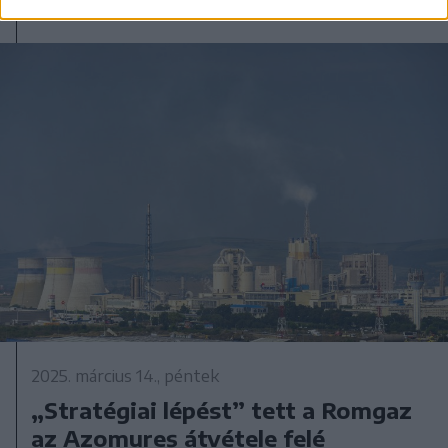
2025. március 14., péntek
„Stratégiai lépést” tett a Romgaz
az Azomureș átvétele felé