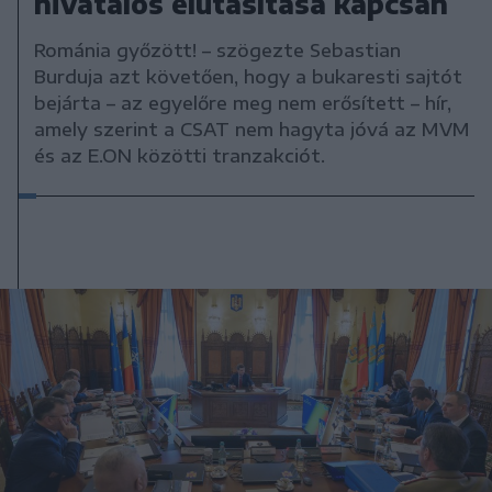
hivatalos elutasítása kapcsán
Románia győzött! – szögezte Sebastian
Burduja azt követően, hogy a bukaresti sajtót
bejárta – az egyelőre meg nem erősített – hír,
amely szerint a CSAT nem hagyta jóvá az MVM
és az E.ON közötti tranzakciót.