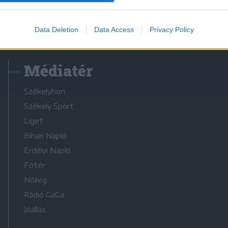
Data Deletion
Data Access
Privacy Policy
Médiatér
Székelyhon
Székely Sport
Liget
Bihari Napló
Erdélyi Napló
Főtér
Nőileg
Rádió GaGa
Jóállás