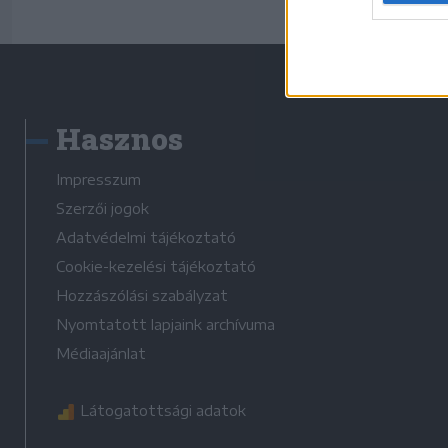
Hasznos
Impresszum
Szerzői jogok
Adatvédelmi tájékoztató
Cookie-kezelési tájékoztató
Hozzászólási szabályzat
Nyomtatott lapjaink archívuma
Médiaajánlat
Látogatottsági adatok