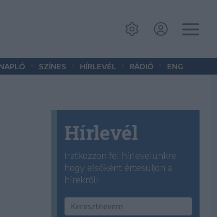
•
•
•
•
 NAPLÓ
SZÍNES
HÍRLEVÉL
RÁDIÓ
ENG
Hírlevél
Iratkozzon fel hírlevelünkre,
hogy elsőként értesüljön a
hírekről!