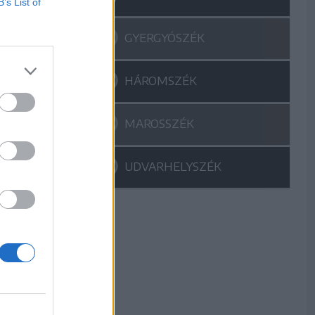
B’s List of
GYERGYÓSZÉK
HÁROMSZÉK
MAROSSZÉK
UDVARHELYSZÉK