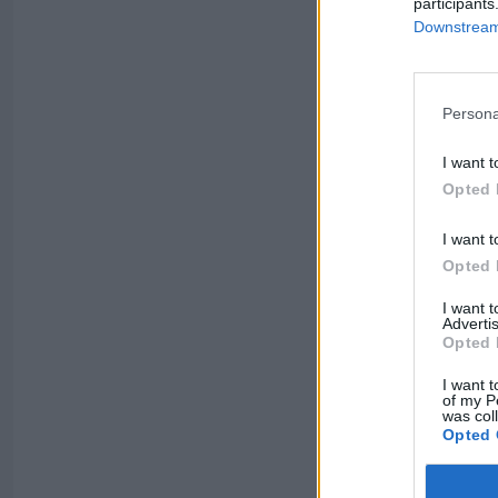
participants
Downstream 
Persona
I want t
Opted 
I want t
Opted 
I want 
Advertis
Opted 
I want t
of my P
was col
Opted 