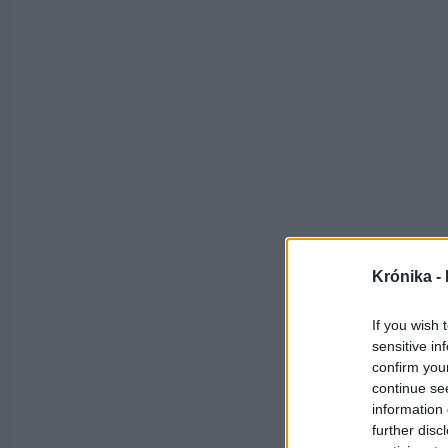
Krónika -
If you wish 
sensitive in
confirm you
continue se
information 
further disc