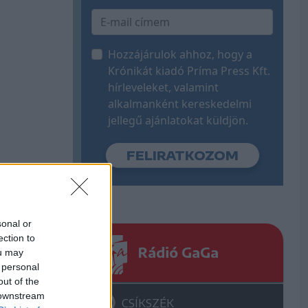
Hozzájárulok ahhoz, hogy a
Krónikát kiadó Príma Press Kft.
hírleveleket, valamint
alkalmanként kereskedelmi
jellegű ajánlatokat küldjön.
sonal or
ection to
Rádió GaGa
ou may
 personal
out of the
 downstream
CSÍKSZÉK