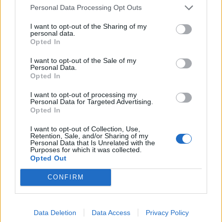
Personal Data Processing Opt Outs
I want to opt-out of the Sharing of my
Hasznos
personal data.
Opted In
Impresszum
I want to opt-out of the Sale of my
Szerzői jogok
Personal Data.
Opted In
Adatvédelmi tájékoztató
Cookie-kezelési tájékoztató
I want to opt-out of processing my
Personal Data for Targeted Advertising.
Hozzászólási szabályzat
Opted In
Nyomtatott lapjaink archívuma
I want to opt-out of Collection, Use,
Retention, Sale, and/or Sharing of my
Médiaajánlat
Personal Data that Is Unrelated with the
Purposes for which it was collected.
Opted Out
Látogatottsági adatok
CONFIRM
Sütibeállítások
Médiatér
Data Deletion
Data Access
Privacy Policy