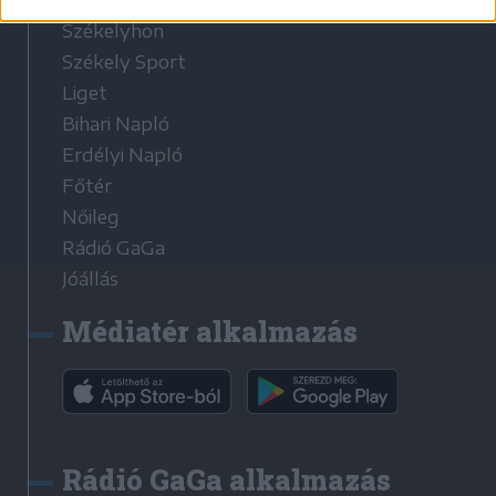
Székelyhon
Székely Sport
Liget
Bihari Napló
Erdélyi Napló
Főtér
Nőileg
Rádió GaGa
Jóállás
Médiatér alkalmazás
Rádió GaGa alkalmazás