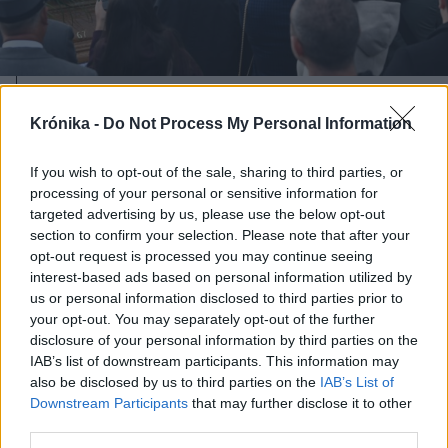
2023. november 04., szombat
Krónika -
Do Not Process My Personal Information
Közösen búcsúztatta a szerb
államfő és a magyar miniszterelnök
If you wish to opt-out of the sale, sharing to third parties, or
processing of your personal or sensitive information for
Pásztor Istvánt
targeted advertising by us, please use the below opt-out
section to confirm your selection. Please note that after your
opt-out request is processed you may continue seeing
interest-based ads based on personal information utilized by
Korábbi cikkek betöltése
us or personal information disclosed to third parties prior to
your opt-out. You may separately opt-out of the further
disclosure of your personal information by third parties on the
IAB’s list of downstream participants. This information may
also be disclosed by us to third parties on the
IAB’s List of
Downstream Participants
that may further disclose it to other
third parties.