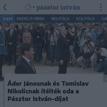
• pásztor istván
•
•
•
24H
ERDÉLYI HÍREK
BELFÖLD
KÜLFÖLD
G
Áder Jánosnak és Tomislav
Nikolicnak ítélték oda a
Pásztor István-díjat