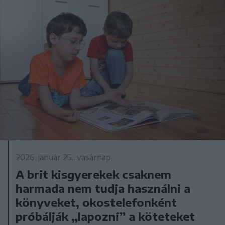
2026. január 25., vasárnap
A brit kisgyerekek csaknem
harmada nem tudja használni a
könyveket, okostelefonként
próbálják „lapozni” a köteteket