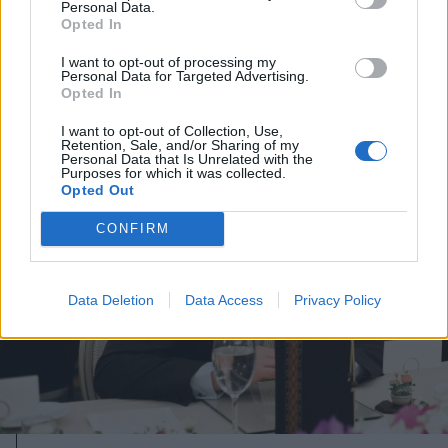
Iráni konfliktus: több európai
Personal Data.
Opted In
NATO-tagállam is nemet mondott
Trump segítségkérésére
I want to opt-out of processing my
Personal Data for Targeted Advertising.
Opted In
I want to opt-out of Collection, Use,
Retention, Sale, and/or Sharing of my
Personal Data that Is Unrelated with the
Purposes for which it was collected.
Opted Out
CONFIRM
Data Deletion
Data Access
Privacy Policy