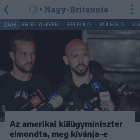
• Nagy-Britannia
•
•
•
24H
ERDÉLYI HÍREK
BELFÖLD
KÜLFÖLD
G
Az amerikai külügyminiszter
elmondta, meg kívánja-e