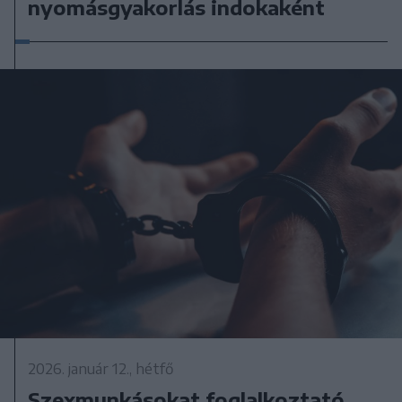
nyomásgyakorlás indokaként
2026. január 12., hétfő
Szexmunkásokat foglalkoztató