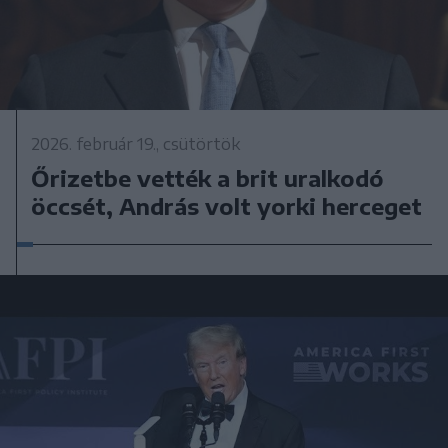
2026. február 19., csütörtök
Őrizetbe vették a brit uralkodó
öccsét, András volt yorki herceget