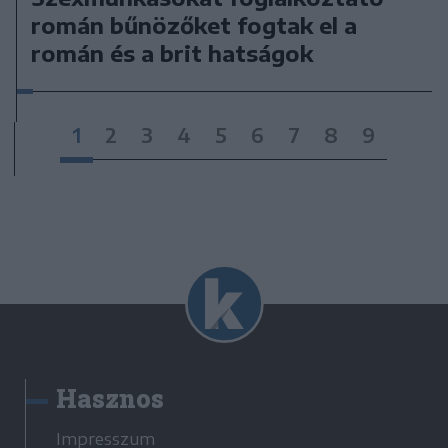
román bűnözőket fogtak el a
román és a brit hatságok
1
2
3
4
5
6
7
8
9
Hasznos
Impresszum