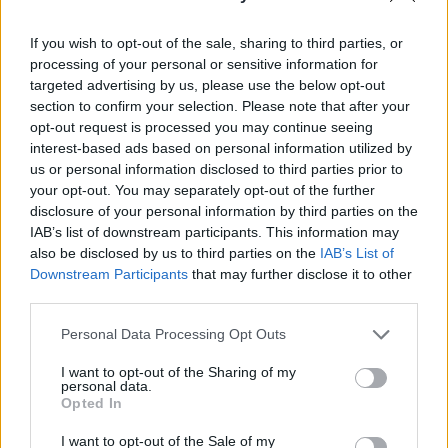
Határ menti ellenőrzésen bukott le
Szatmárban a Nagy-Britanniából
If you wish to opt-out of the sale, sharing to third parties, or
processing of your personal or sensitive information for
körözött haszonjármű
targeted advertising by us, please use the below opt-out
section to confirm your selection. Please note that after your
opt-out request is processed you may continue seeing
interest-based ads based on personal information utilized by
us or personal information disclosed to third parties prior to
your opt-out. You may separately opt-out of the further
disclosure of your personal information by third parties on the
IAB’s list of downstream participants. This information may
also be disclosed by us to third parties on the
IAB’s List of
Downstream Participants
that may further disclose it to other
third parties.
Personal Data Processing Opt Outs
I want to opt-out of the Sharing of my
personal data.
Opted In
2026. március 17., kedd
I want to opt-out of the Sale of my