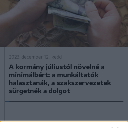
2023. december 12., kedd
A kormány júliustól növelné a
minimálbért: a munkáltatók
halasztanák, a szakszervezetek
sürgetnék a dolgot