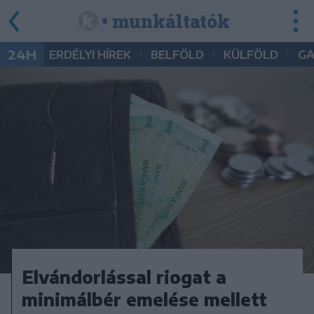
• munkáltatók
•
•
•
24H
ERDÉLYI HÍREK
BELFÖLD
KÜLFÖLD
G
Elvándorlással riogat a
minimálbér emelése mellett