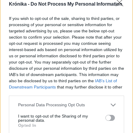
Krónika -
Do Not Process My Personal Information
If you wish to opt-out of the sale, sharing to third parties, or
processing of your personal or sensitive information for
targeted advertising by us, please use the below opt-out
section to confirm your selection. Please note that after your
opt-out request is processed you may continue seeing
interest-based ads based on personal information utilized by
us or personal information disclosed to third parties prior to
your opt-out. You may separately opt-out of the further
disclosure of your personal information by third parties on the
IAB’s list of downstream participants. This information may
also be disclosed by us to third parties on the
IAB’s List of
Downstream Participants
that may further disclose it to other
third parties.
2023. november 20., hétfő
A cégek nem tudnának elviselni egy
Personal Data Processing Opt Outs
újabb minimálbér-emelést a kkv-k
I want to opt-out of the Sharing of my
personal data.
képviselője szerint
Opted In