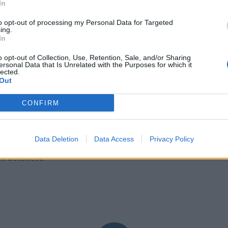
In
i Magyar
to opt-out of processing my Personal Data for Targeted
ikat a
ing.
In
o opt-out of Collection, Use, Retention, Sale, and/or Sharing
kalmából
ersonal Data that Is Unrelated with the Purposes for which it
lán a
lected.
Out
hogy
CONFIRM
Data Deletion
Data Access
Privacy Policy
k betöltése