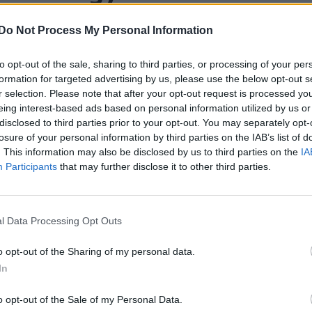
ió bukaresti magyar
Do Not Process My Personal Information
to opt-out of the sale, sharing to third parties, or processing of your per
rkesztősége kíváncsi a hallgatók
formation for targeted advertising by us, please use the below opt-out s
r selection. Please note that after your opt-out request is processed y
az adásaik. A bukaresti magyar adás számos
eing interest-based ads based on personal information utilized by us or
disclosed to third parties prior to your opt-out. You may separately opt-
losure of your personal information by third parties on the IAB’s list of
. This information may also be disclosed by us to third parties on the
IA
Participants
that may further disclose it to other third parties.
ítással
l Data Processing Opt Outs
ben a román
o opt-out of the Sharing of my personal data.
In
o opt-out of the Sale of my Personal Data.