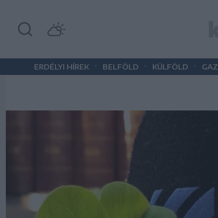
•
•
•
ERDÉLYI HÍREK
BELFÖLD
KÜLFÖLD
GAZ