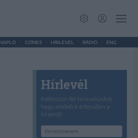
•
•
•
•
 NAPLÓ
SZÍNES
HÍRLEVÉL
RÁDIÓ
ENG
Hírlevél
Iratkozzon fel hírlevelünkre,
hogy elsőként értesüljön a
hírekről!