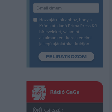
Hozzájárulok ahhoz, hogy a
Krónikát kiadó Príma Press Kft.
hírleveleket, valamint
alkalmanként kereskedelmi
jellegű ajánlatokat küldjön.
Rádió GaGa
CSÍKSZÉK