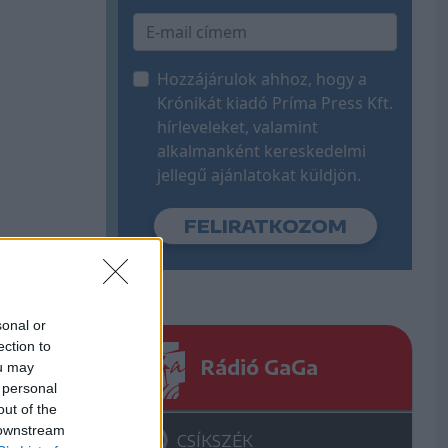
Hozzájárulok ahhoz, hogy a
Krónikát kiadó Príma Press Kft.
hírleveleket, valamint
alkalmanként kereskedelmi
jellegű ajánlatokat küldjön.
sonal or
ection to
Rádió GaGa
ou may
 personal
out of the
 downstream
CSÍKSZÉK