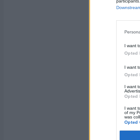
participants
Downstream 
Persona
I want t
Opted 
I want t
Opted 
I want 
Advertis
Opted 
I want t
of my P
was col
Opted 