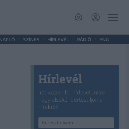
•
•
•
•
 NAPLÓ
SZÍNES
HÍRLEVÉL
RÁDIÓ
ENG
Hírlevél
Iratkozzon fel hírlevelünkre,
hogy elsőként értesüljön a
hírekről!