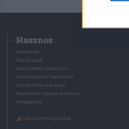
Hasznos
Impresszum
Szerzői jogok
Adatvédelmi tájékoztató
Cookie-kezelési tájékoztató
Hozzászólási szabályzat
Nyomtatott lapjaink archívuma
Médiaajánlat
Látogatottsági adatok