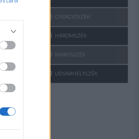
B’s List of
GYERGYÓSZÉK
HÁROMSZÉK
MAROSSZÉK
UDVARHELYSZÉK