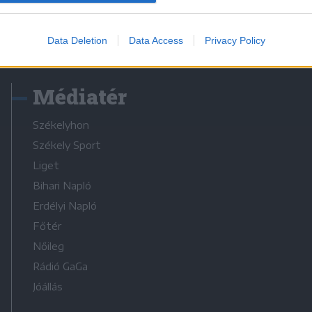
Data Deletion
Data Access
Privacy Policy
Médiatér
Székelyhon
Székely Sport
Liget
Bihari Napló
Erdélyi Napló
Főtér
Nőileg
Rádió GaGa
Jóállás