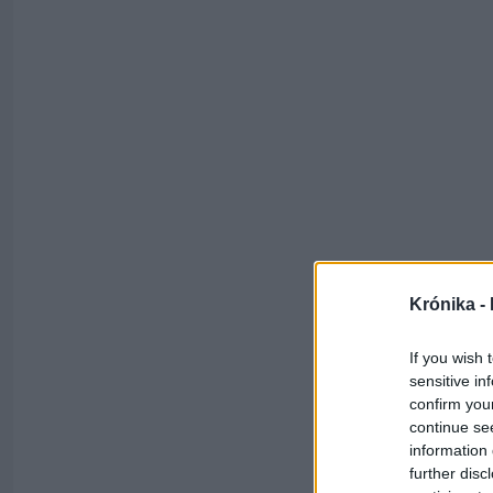
Krónika -
If you wish 
sensitive in
confirm you
continue se
information 
further disc