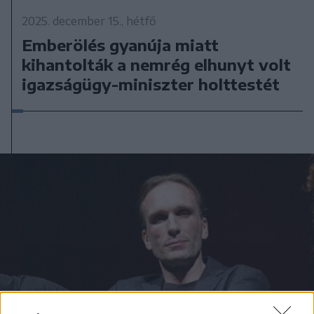
2025. december 15., hétfő
Emberölés gyanúja miatt
kihantolták a nemrég elhunyt volt
igazságügy-miniszter holttestét