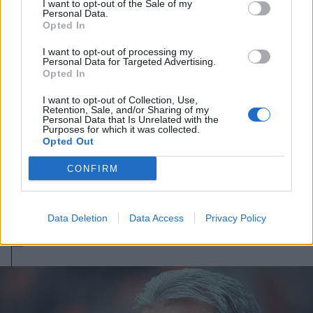
I want to opt-out of the Sale of my
Personal Data.
Opted In
I want to opt-out of processing my
Personal Data for Targeted Advertising.
Opted In
I want to opt-out of Collection, Use,
Retention, Sale, and/or Sharing of my
Personal Data that Is Unrelated with the
Purposes for which it was collected.
Opted Out
2025. november 08., szombat
CONFIRM
Ügyelet közben elhunyt egy
magyar orvosnő a kolozsvári
gyermekkórházban
Data Deletion
Data Access
Privacy Policy