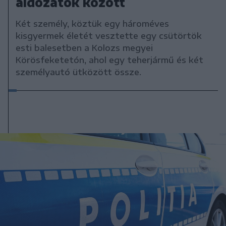
áldozatok között
Két személy, köztük egy hároméves
kisgyermek életét vesztette egy csütörtök
esti balesetben a Kolozs megyei
Körösfeketetón, ahol egy teherjármű és két
személyautó ütközött össze.