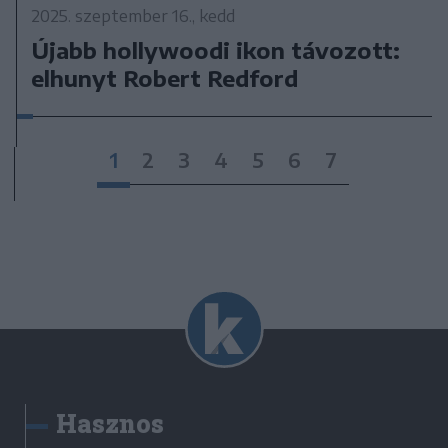
2025. szeptember 16., kedd
Újabb hollywoodi ikon távozott:
elhunyt Robert Redford
1
2
3
4
5
6
7
Hasznos