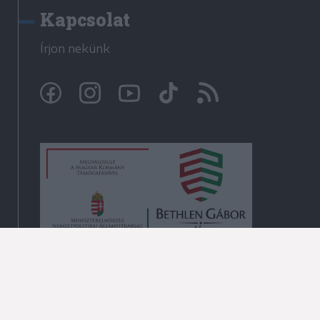
Kapcsolat
Írjon nekünk
© Krónika.ro 2009-2026
Minden jog fenntartva!