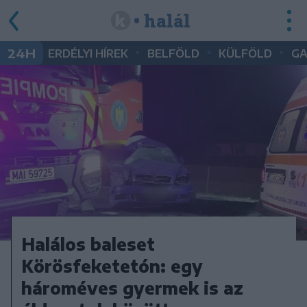
• halál
•
•
•
24H
ERDÉLYI HÍREK
BELFÖLD
KÜLFÖLD
G
Halálos baleset
Körösfeketetón: egy
hároméves gyermek is az