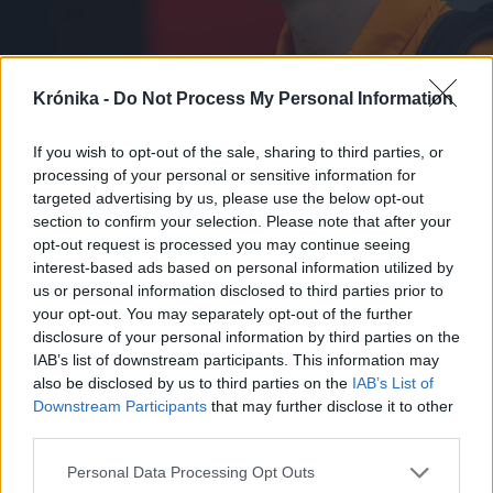
2025. június 01., vasárnap
Krónika -
Do Not Process My Personal Information
Forma–1: Kettős győzelmet
If you wish to opt-out of the sale, sharing to third parties, or
ünnepelhetett a McLaren
processing of your personal or sensitive information for
Barcelonában
targeted advertising by us, please use the below opt-out
section to confirm your selection. Please note that after your
opt-out request is processed you may continue seeing
interest-based ads based on personal information utilized by
us or personal information disclosed to third parties prior to
your opt-out. You may separately opt-out of the further
disclosure of your personal information by third parties on the
IAB’s list of downstream participants. This information may
also be disclosed by us to third parties on the
IAB’s List of
Downstream Participants
that may further disclose it to other
third parties.
Personal Data Processing Opt Outs