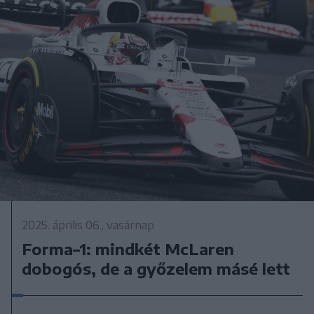
2025. április 06., vasárnap
Forma–1: mindkét McLaren
dobogós, de a győzelem másé lett