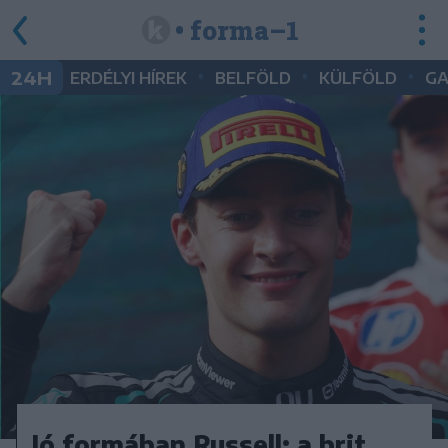
• forma–1
•
•
•
24H
ERDÉLYI HÍREK
BELFÖLD
KÜLFÖLD
G
Jó formában Russell: a brit