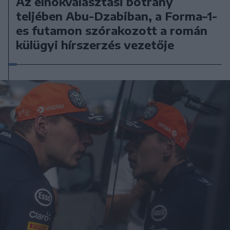
Az elnökválasztási botrány
teljében Abu-Dzabiban, a Forma–1-
es futamon szórakozott a román
külügyi hírszerzés vezetője