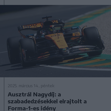
2025. március 14., péntek
Ausztrál Nagydíj: a
szabadedzésekkel elrajtolt a
Forma-1-es idény