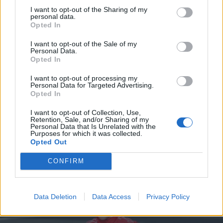
I want to opt-out of the Sharing of my
personal data.
Opted In
I want to opt-out of the Sale of my
Personal Data.
Opted In
I want to opt-out of processing my
2025. április 21., hétfő
Personal Data for Targeted Advertising.
Opted In
„Trónfosztás” a Forma–1-ben,
I want to opt-out of Collection, Use,
Piastri állt az élre a
Retention, Sale, and/or Sharing of my
Personal Data that Is Unrelated with the
pontversenyben
Purposes for which it was collected.
Opted Out
CONFIRM
Data Deletion
Data Access
Privacy Policy