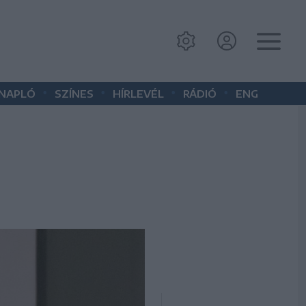
•
•
•
•
 NAPLÓ
SZÍNES
HÍRLEVÉL
RÁDIÓ
ENG