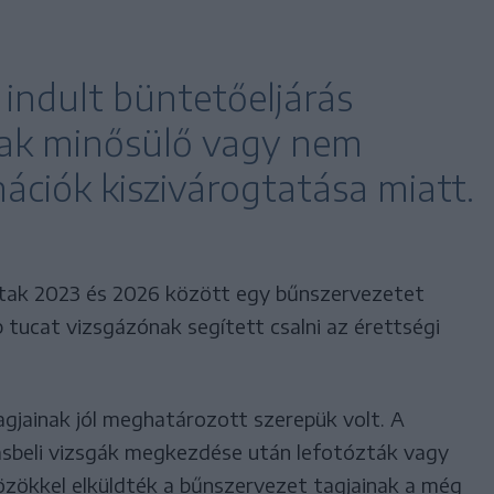
 indult büntetőeljárás
knak minősülő vagy nem
ációk kiszivárogtatása miatt.
ttak 2023 és 2026 között egy bűnszervezetet
tucat vizsgázónak segített csalni az érettségi
agjainak jól meghatározott szerepük volt. A
rásbeli vizsgák megkezdése után lefotózták vagy
közökkel elküldték a bűnszervezet tagjainak a még