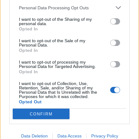
Personal Data Processing Opt Outs
I want to opt-out of the Sharing of my
personal data.
Hasznos
Opted In
Impresszum
I want to opt-out of the Sale of my
Personal Data.
Szerzői jogok
Opted In
Adatvédelmi tájékoztató
I want to opt-out of processing my
Cookie-kezelési tájékoztató
Personal Data for Targeted Advertising.
Opted In
Hozzászólási szabályzat
Nyomtatott lapjaink archívuma
I want to opt-out of Collection, Use,
Retention, Sale, and/or Sharing of my
Médiaajánlat
Personal Data that Is Unrelated with the
Purposes for which it was collected.
Opted Out
Látogatottsági adatok
CONFIRM
Sütibeállítások
Data Deletion
Data Access
Privacy Policy