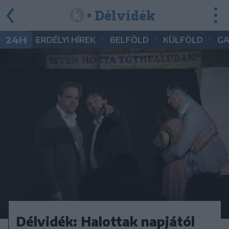
• Délvidék
•
•
•
24H
ERDÉLYI HÍREK
BELFÖLD
KÜLFÖLD
G
Délvidék: Halottak napjától