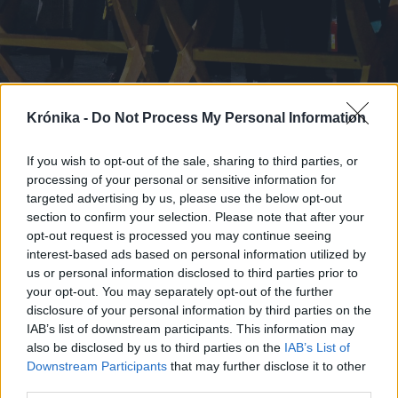
2023. február 21., kedd
Krónika -
Do Not Process My Personal Information
Délvidéki zenészpalánták: a
If you wish to opt-out of the sale, sharing to third parties, or
vajdasági népzenészképzés négy
processing of your personal or sensitive information for
éve
targeted advertising by us, please use the below opt-out
section to confirm your selection. Please note that after your
opt-out request is processed you may continue seeing
interest-based ads based on personal information utilized by
Korábbi cikkek betöltése
us or personal information disclosed to third parties prior to
your opt-out. You may separately opt-out of the further
disclosure of your personal information by third parties on the
IAB’s list of downstream participants. This information may
also be disclosed by us to third parties on the
IAB’s List of
Downstream Participants
that may further disclose it to other
third parties.