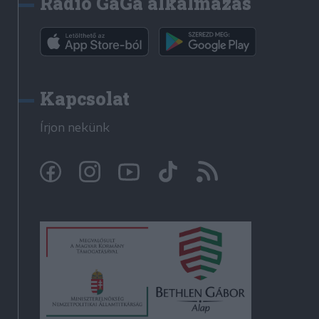
Rádió GaGa alkalmazás
Kapcsolat
Írjon nekünk