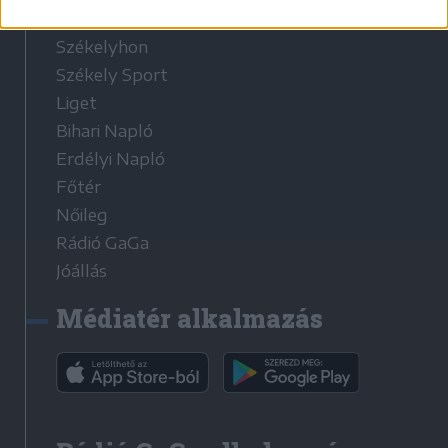
Médiatér
Székelyhon
Székely Sport
Liget
Bihari Napló
Erdélyi Napló
Főtér
Nőileg
Rádió GaGa
Jóállás
Médiatér alkalmazás